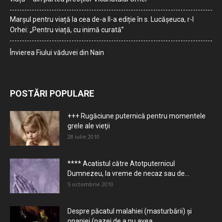
Marșul pentru viață la cea de-a II-a ediție în s. Lucășeuca, r-l
Orhei: „Pentru viață, cu inimă curată”
Învierea Fiului văduvei din Nain
POSTĂRI POPULARE
+++ Rugăciune puternică pentru momentele
grele ale vieţii
28 iulie 2010
**** Acatistul către Atotputernicul
Dumnezeu, la vreme de necaz sau de...
5 octombrie 2010
Despre păcatul malahiei (masturbării) şi
onaniei (pazei de a nu avea...