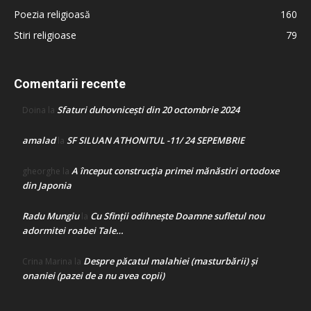
Poezia religioasă
160
Stiri religioase
79
Comentarii recente
Sfaturi duhovnicești din 20 octombrie 2024
Doina
la
amalad
SF SILUAN ATHONITUL -11/ 24 SEPEMBRIE
la
A început construcţia primei mănăstiri ortodoxe
gheorghe
la
din Japonia
Radu Mungiu
Cu Sfinții odihnește Doamne sufletul nou
la
adormitei roabei Tale…
Despre păcatul malahiei (masturbării) şi
Crina Marina
la
onaniei (pazei de a nu avea copii)