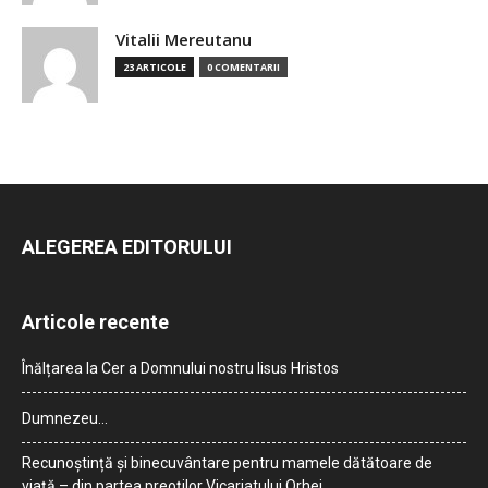
Vitalii Mereutanu
23 ARTICOLE
0 COMENTARII
ALEGEREA EDITORULUI
Articole recente
Înălțarea la Cer a Domnului nostru Iisus Hristos
Dumnezeu…
Recunoștință și binecuvântare pentru mamele dătătoare de
viață – din partea preoților Vicariatului Orhei