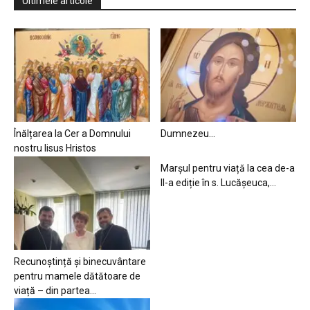
Ultimele articole
Înălțarea la Cer a Domnului
Dumnezeu…
nostru Iisus Hristos
Marșul pentru viață la cea de-a
II-a ediție în s. Lucășeuca,...
Recunoștință și binecuvântare
pentru mamele dătătoare de
viață – din partea...