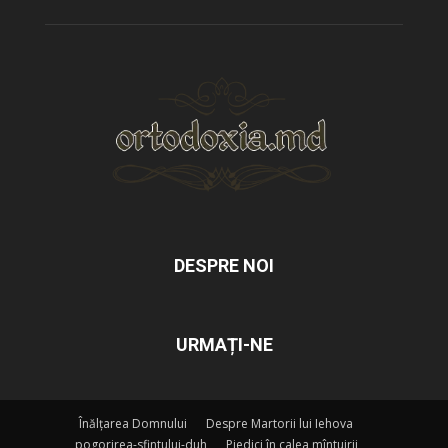
DESPRE NOI
URMAȚI-NE
Înălțarea Domnului
Despre Martorii lui Iehova
pogorirea-sfintului-duh
Piedici în calea mîntuirii