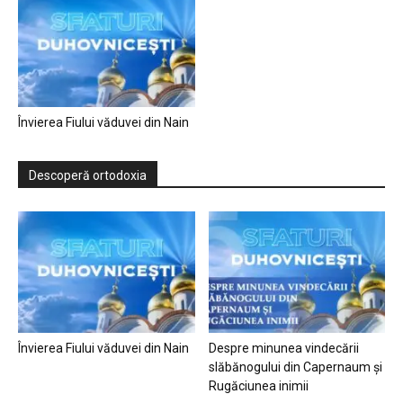
Învierea Fiului văduvei din Nain
Descoperă ortodoxia
Învierea Fiului văduvei din Nain
Despre minunea vindecării
slăbănogului din Capernaum și
Rugăciunea inimii