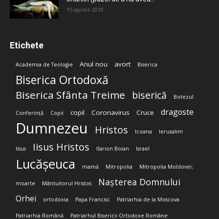
15 aprilie 2010
Etichete
Anul nou
avort
Academia de Teologie
Biserica
Biserica Ortodoxă
Biserica Sfânta Treime
biserică
Botezul
dragoste
copil
Coronavirus
Cruce
Conferință
Copii
Dumnezeu
Hristos
Icoana
Ierusalim
Iisus Hristos
Iisus
Ilarion Boian
Israel
Lucășeuca
mamă
Mitropolia
Mitropolia Moldovei;
Nașterea Domnului
moarte
Mântuitorul Hristos
Orhei
ortodoxia
Papa Francisc
Patriarhia de la Moscova
Patriarhia Română
Patriarhul Bisericii Ortodoxe Române