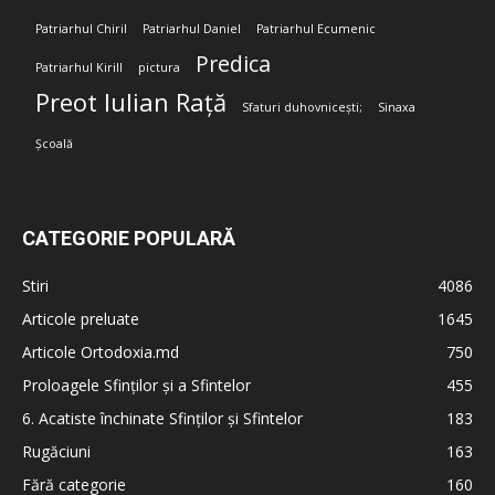
Patriarhul Chiril
Patriarhul Daniel
Patriarhul Ecumenic
Predica
Patriarhul Kirill
pictura
Preot Iulian Rață
Sfaturi duhovnicești;
Sinaxa
Școală
CATEGORIE POPULARĂ
Stiri
4086
Articole preluate
1645
Articole Ortodoxia.md
750
Proloagele Sfinților și a Sfintelor
455
6. Acatiste închinate Sfinților și Sfintelor
183
Rugăciuni
163
Fără categorie
160