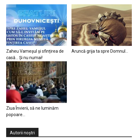
Zaheu Vameșul și sfințirea de
Aruncă grija ta spre Domnul…
casă… Și nu numai!
Ziua Învierii, să ne luminăm
popoare…
Autorii noștri