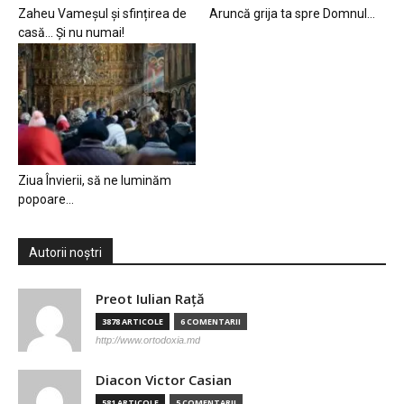
Zaheu Vameșul și sfințirea de
Aruncă grija ta spre Domnul…
casă… Și nu numai!
Ziua Învierii, să ne luminăm
popoare…
Autorii noștri
Preot Iulian Raţă
3878 ARTICOLE
6 COMENTARII
http://www.ortodoxia.md
Diacon Victor Casian
581 ARTICOLE
5 COMENTARII