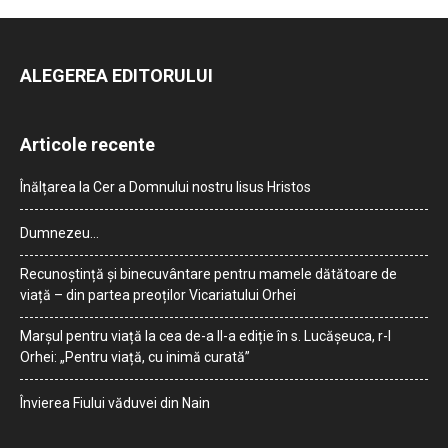
ALEGEREA EDITORULUI
Articole recente
Înălțarea la Cer a Domnului nostru Iisus Hristos
Dumnezeu…
Recunoștință și binecuvântare pentru mamele dătătoare de
viață – din partea preoților Vicariatului Orhei
Marșul pentru viață la cea de-a II-a ediție în s. Lucășeuca, r-l
Orhei: „Pentru viață, cu inimă curată”
Învierea Fiului văduvei din Nain