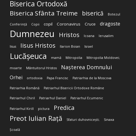
Biserica Ortodoxă
Biserica Sfânta Treime
biserică
Botezul
dragoste
copil
Coronavirus
Cruce
Conferință
Copii
Dumnezeu
Hristos
Icoana
Ierusalim
Iisus Hristos
Iisus
Ilarion Boian
Israel
Lucășeuca
mamă
Mitropolia
Mitropolia Moldovei;
Nașterea Domnului
moarte
Mântuitorul Hristos
Orhei
ortodoxia
Papa Francisc
Patriarhia de la Moscova
Patriarhia Română
Patriarhul Bisericii Ortodoxe Române
Patriarhul Chiril
Patriarhul Daniel
Patriarhul Ecumenic
Predica
Patriarhul Kirill
pictura
Preot Iulian Rață
Sfaturi duhovnicești;
Sinaxa
Școală