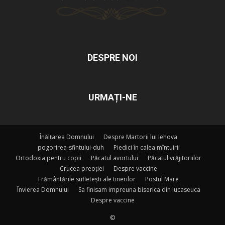
DESPRE NOI
URMAȚI-NE
Înălțarea Domnului
Despre Martorii lui Iehova
pogorirea-sfintului-duh
Piedici în calea mîntuirii
Ortodoxia pentru copii
Păcatul avortului
Păcatul vrăjitoriilor
Crucea preoției
Despre vaccine
Frământările sufletești ale tinerilor
Postul Mare
Învierea Domnului
Sa finisam impreuna biserica din lucaseuca
Despre vaccine
©