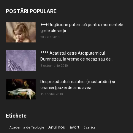
POSTĂRI POPULARE
+++ Rugăciune puternică pentru momentele
grele ale vieţii
28 iulie 2010
**** Acatistul către Atotputernicul
Dumnezeu, la vreme de necaz sau de...
5 octombrie 2010
Despre păcatul malahiei (masturbării) şi
onaniei (pazei de a nu avea...
15 aprilie 2010
Etichete
Anul nou
avort
Academia de Teologie
Biserica