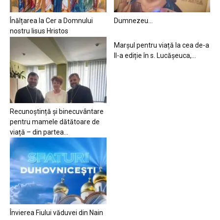
Înălțarea la Cer a Domnului
Dumnezeu…
nostru Iisus Hristos
Marșul pentru viață la cea de-a
II-a ediție în s. Lucășeuca,...
Recunoștință și binecuvântare
pentru mamele dătătoare de
viață – din partea...
Învierea Fiului văduvei din Nain