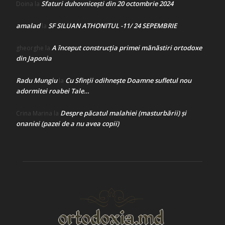
Sfaturi duhovnicești din 20 octombrie 2024
Doina
la
amalad
SF SILUAN ATHONITUL -11/ 24 SEPEMBRIE
la
A început construcţia primei mănăstiri ortodoxe
gheorghe
la
din Japonia
Radu Mungiu
Cu Sfinții odihnește Doamne sufletul nou
la
adormitei roabei Tale…
Despre păcatul malahiei (masturbării) şi
Crina Marina
la
onaniei (pazei de a nu avea copii)