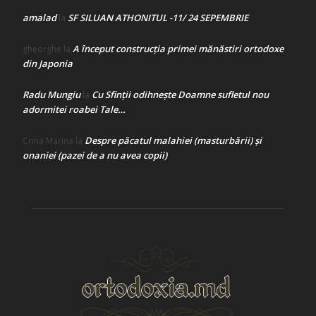
amalad
SF SILUAN ATHONITUL -11/ 24 SEPEMBRIE
la
A început construcţia primei mănăstiri ortodoxe
gheorghe
la
din Japonia
Radu Mungiu
Cu Sfinții odihnește Doamne sufletul nou
la
adormitei roabei Tale…
Despre păcatul malahiei (masturbării) şi
Crina Marina
la
onaniei (pazei de a nu avea copii)