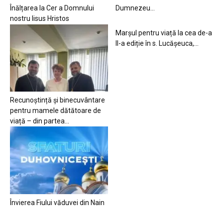
Înălțarea la Cer a Domnului
Dumnezeu…
nostru Iisus Hristos
Marșul pentru viață la cea de-a
II-a ediție în s. Lucășeuca,...
Recunoștință și binecuvântare
pentru mamele dătătoare de
viață – din partea...
Învierea Fiului văduvei din Nain