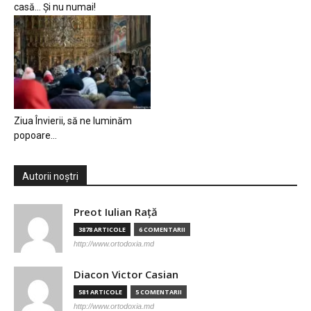
casă… Și nu numai!
Ziua Învierii, să ne luminăm
popoare…
Autorii noștri
Preot Iulian Raţă
3878 ARTICOLE
6 COMENTARII
http://www.ortodoxia.md
Diacon Victor Casian
581 ARTICOLE
5 COMENTARII
http://www.ortodoxia.md