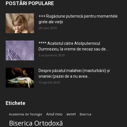
POSTĂRI POPULARE
+++ Rugăciune puternică pentru momentele
grele ale vieţii
28 iulie 2010
**** Acatistul către Atotputernicul
Dumnezeu, la vreme de necaz sau de...
5 octombrie 2010
Despre păcatul malahiei (masturbării) şi
onaniei (pazei de a nu avea...
15 aprilie 2010
Etichete
Anul nou
avort
Academia de Teologie
Biserica
Biserica Ortodoxă