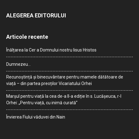
ALEGEREA EDITORULUI
Articole recente
Înălțarea la Cer a Domnului nostru Iisus Hristos
Dumnezeu…
Recunoștință și binecuvântare pentru mamele dătătoare de
viață – din partea preoților Vicariatului Orhei
Marșul pentru viață la cea de-a II-a ediție în s. Lucășeuca, r-l
Orhei: „Pentru viață, cu inimă curată”
Învierea Fiului văduvei din Nain