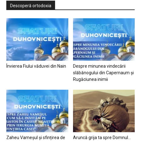
Descoperă ortodoxia
Învierea Fiului văduvei din Nain
Despre minunea vindecării
slăbănogului din Capernaum și
Rugăciunea inimii
Zaheu Vameșul și sfințirea de
Aruncă grija ta spre Domnul…