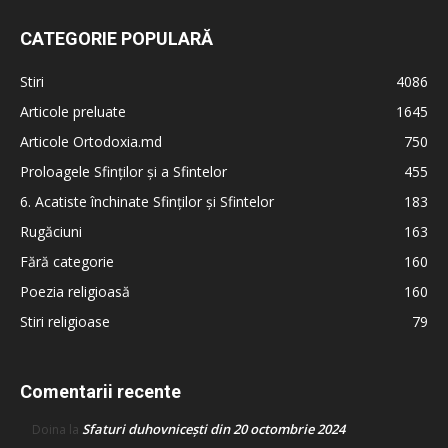
CATEGORIE POPULARĂ
Stiri
4086
Articole preluate
1645
Articole Ortodoxia.md
750
Proloagele Sfinților și a Sfintelor
455
6. Acatiste închinate Sfinților și Sfintelor
183
Rugăciuni
163
Fără categorie
160
Poezia religioasă
160
Stiri religioase
79
Comentarii recente
Sfaturi duhovnicești din 20 octombrie 2024
Doina
la