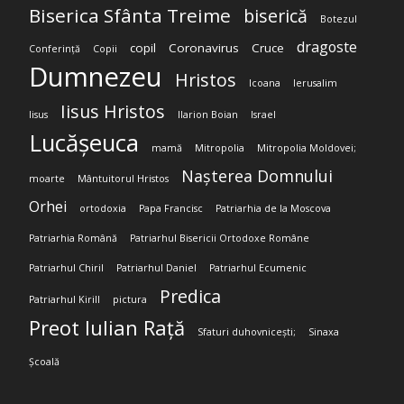
Biserica Sfânta Treime
biserică
Botezul
dragoste
copil
Coronavirus
Cruce
Conferință
Copii
Dumnezeu
Hristos
Icoana
Ierusalim
Iisus Hristos
Iisus
Ilarion Boian
Israel
Lucășeuca
mamă
Mitropolia
Mitropolia Moldovei;
Nașterea Domnului
moarte
Mântuitorul Hristos
Orhei
ortodoxia
Papa Francisc
Patriarhia de la Moscova
Patriarhia Română
Patriarhul Bisericii Ortodoxe Române
Patriarhul Chiril
Patriarhul Daniel
Patriarhul Ecumenic
Predica
Patriarhul Kirill
pictura
Preot Iulian Rață
Sfaturi duhovnicești;
Sinaxa
Școală