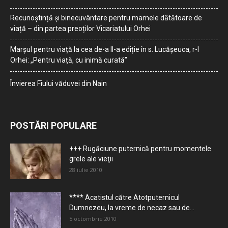
Recunoștință și binecuvântare pentru mamele dătătoare de
viață – din partea preoților Vicariatului Orhei
Marșul pentru viață la cea de-a II-a ediție în s. Lucășeuca, r-l
Orhei: „Pentru viață, cu inimă curată”
Învierea Fiului văduvei din Nain
POSTĂRI POPULARE
+++ Rugăciune puternică pentru momentele
grele ale vieţii
28 iulie 2010
**** Acatistul către Atotputernicul
Dumnezeu, la vreme de necaz sau de...
5 octombrie 2010