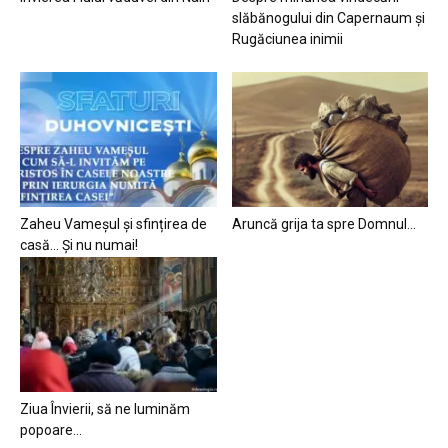
slăbănogului din Capernaum și
Rugăciunea inimii
Zaheu Vameșul și sfințirea de
Aruncă grija ta spre Domnul…
casă… Și nu numai!
Ziua Învierii, să ne luminăm
popoare…