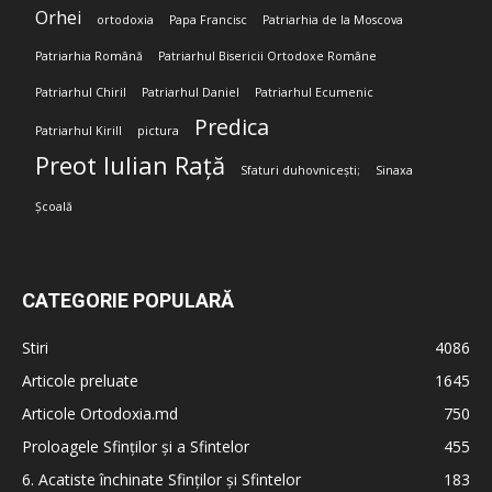
Orhei
ortodoxia
Papa Francisc
Patriarhia de la Moscova
Patriarhia Română
Patriarhul Bisericii Ortodoxe Române
Patriarhul Chiril
Patriarhul Daniel
Patriarhul Ecumenic
Predica
Patriarhul Kirill
pictura
Preot Iulian Rață
Sfaturi duhovnicești;
Sinaxa
Școală
CATEGORIE POPULARĂ
Stiri
4086
Articole preluate
1645
Articole Ortodoxia.md
750
Proloagele Sfinților și a Sfintelor
455
6. Acatiste închinate Sfinților și Sfintelor
183