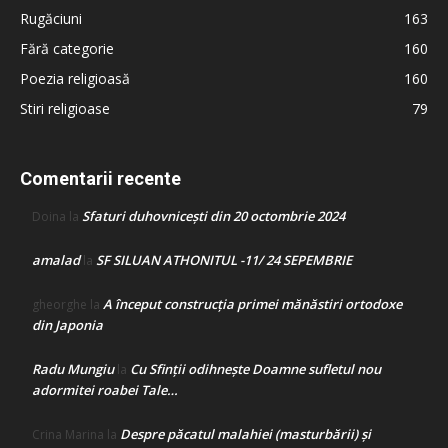
Rugăciuni
163
Fără categorie
160
Poezia religioasă
160
Stiri religioase
79
Comentarii recente
Sfaturi duhovnicești din 20 octombrie 2024
Doina
la
amalad
SF SILUAN ATHONITUL -11/ 24 SEPEMBRIE
la
A început construcţia primei mănăstiri ortodoxe
gheorghe
la
din Japonia
Radu Mungiu
Cu Sfinții odihnește Doamne sufletul nou
la
adormitei roabei Tale…
Despre păcatul malahiei (masturbării) şi
Crina Marina
la