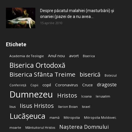
Despre păcatul malahiei (masturbării) şi
onaniei (pazei de a nu avea...
15 aprilie 2010
Etichete
Anul nou
avort
Academia de Teologie
Biserica
Biserica Ortodoxă
Biserica Sfânta Treime
biserică
Botezul
dragoste
copil
Coronavirus
Cruce
Conferință
Copii
Dumnezeu
Hristos
Icoana
Ierusalim
Iisus Hristos
Iisus
Ilarion Boian
Israel
Lucășeuca
mamă
Mitropolia
Mitropolia Moldovei;
Nașterea Domnului
moarte
Mântuitorul Hristos