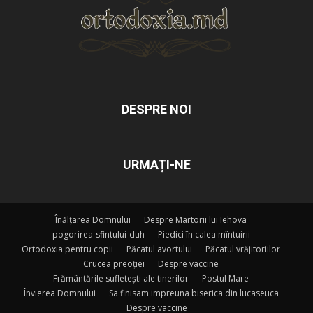
DESPRE NOI
URMAȚI-NE
Înălțarea Domnului
Despre Martorii lui Iehova
pogorirea-sfintului-duh
Piedici în calea mîntuirii
Ortodoxia pentru copii
Păcatul avortului
Păcatul vrăjitoriilor
Crucea preoției
Despre vaccine
Frământările sufletești ale tinerilor
Postul Mare
Învierea Domnului
Sa finisam impreuna biserica din lucaseuca
Despre vaccine