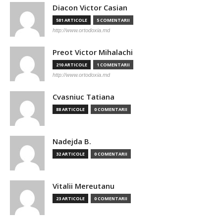
Diacon Victor Casian
581 ARTICOLE
5 COMENTARII
http://www.ortodoxia.md
Preot Victor Mihalachi
210 ARTICOLE
1 COMENTARII
http://www.ortodoxia.md
Cvasniuc Tatiana
88 ARTICOLE
0 COMENTARII
Nadejda B.
32 ARTICOLE
0 COMENTARII
Vitalii Mereutanu
23 ARTICOLE
0 COMENTARII