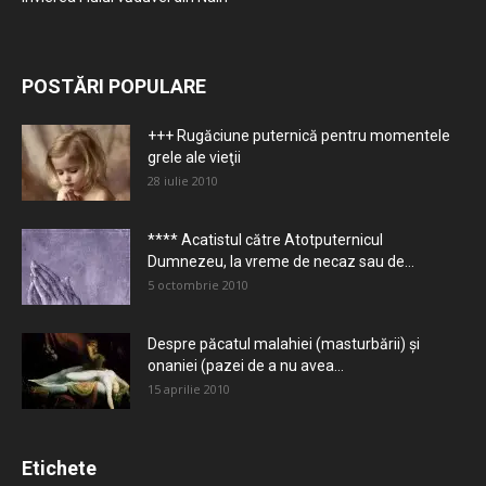
POSTĂRI POPULARE
+++ Rugăciune puternică pentru momentele
grele ale vieţii
28 iulie 2010
**** Acatistul către Atotputernicul
Dumnezeu, la vreme de necaz sau de...
5 octombrie 2010
Despre păcatul malahiei (masturbării) şi
onaniei (pazei de a nu avea...
15 aprilie 2010
Etichete