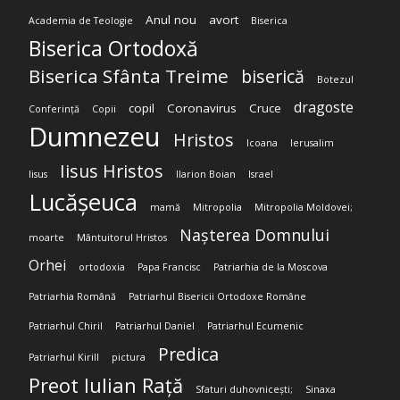
Anul nou
avort
Academia de Teologie
Biserica
Biserica Ortodoxă
Biserica Sfânta Treime
biserică
Botezul
dragoste
copil
Coronavirus
Cruce
Conferință
Copii
Dumnezeu
Hristos
Icoana
Ierusalim
Iisus Hristos
Iisus
Ilarion Boian
Israel
Lucășeuca
mamă
Mitropolia
Mitropolia Moldovei;
Nașterea Domnului
moarte
Mântuitorul Hristos
Orhei
ortodoxia
Papa Francisc
Patriarhia de la Moscova
Patriarhia Română
Patriarhul Bisericii Ortodoxe Române
Patriarhul Chiril
Patriarhul Daniel
Patriarhul Ecumenic
Predica
Patriarhul Kirill
pictura
Preot Iulian Rață
Sfaturi duhovnicești;
Sinaxa