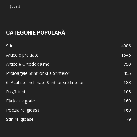
Școală
CATEGORIE POPULARĂ
Stiri
4086
Articole preluate
1645
Articole Ortodoxia.md
750
Proloagele Sfinților și a Sfintelor
455
6. Acatiste închinate Sfinților și Sfintelor
183
Rugăciuni
163
Fără categorie
160
Poezia religioasă
160
Stiri religioase
79