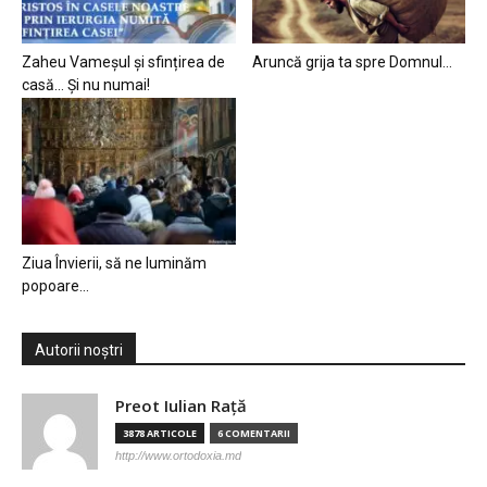
Zaheu Vameșul și sfințirea de
Aruncă grija ta spre Domnul…
casă… Și nu numai!
Ziua Învierii, să ne luminăm
popoare…
Autorii noștri
Preot Iulian Raţă
3878 ARTICOLE
6 COMENTARII
http://www.ortodoxia.md