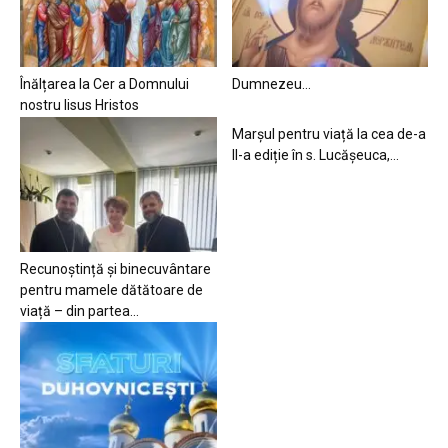
Înălțarea la Cer a Domnului
Dumnezeu…
nostru Iisus Hristos
Marșul pentru viață la cea de-a
II-a ediție în s. Lucășeuca,...
Recunoștință și binecuvântare
pentru mamele dătătoare de
viață – din partea...