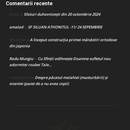
Comentarii recente
Sfaturi duhovnicești din 20 octombrie 2024
Doina
la
amalad
SF SILUAN ATHONITUL -11/ 24 SEPEMBRIE
la
A început construcţia primei mănăstiri ortodoxe
gheorghe
la
din Japonia
Radu Mungiu
Cu Sfinții odihnește Doamne sufletul nou
la
adormitei roabei Tale…
Despre păcatul malahiei (masturbării) şi
Crina Marina
la
onaniei (pazei de a nu avea copii)