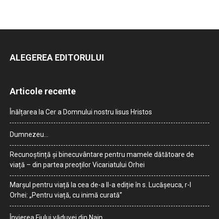
ALEGEREA EDITORULUI
Articole recente
Înălțarea la Cer a Domnului nostru Iisus Hristos
Dumnezeu…
Recunoștință și binecuvântare pentru mamele dătătoare de
viață – din partea preoților Vicariatului Orhei
Marșul pentru viață la cea de-a II-a ediție în s. Lucășeuca, r-l
Orhei: „Pentru viață, cu inimă curată”
Învierea Fiului văduvei din Nain