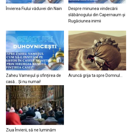
Învierea Fiului văduvei din Nain
Despre minunea vindecării
slăbănogului din Capernaum și
Rugăciunea inimii
Zaheu Vameșul și sfințirea de
Aruncă grija ta spre Domnul…
casă… Și nu numai!
Ziua Învierii, să ne luminăm