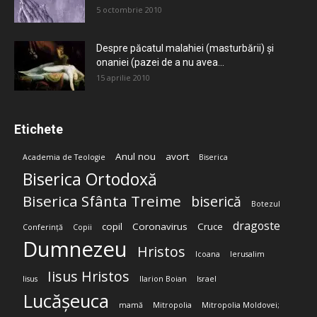
5 octombrie 2010
Despre păcatul malahiei (masturbării) şi
onaniei (pazei de a nu avea...
15 aprilie 2010
Etichete
Anul nou
avort
Academia de Teologie
Biserica
Biserica Ortodoxă
Biserica Sfânta Treime
biserică
Botezul
dragoste
copil
Coronavirus
Cruce
Conferință
Copii
Dumnezeu
Hristos
Icoana
Ierusalim
Iisus Hristos
Iisus
Ilarion Boian
Israel
Lucășeuca
mamă
Mitropolia
Mitropolia Moldovei;