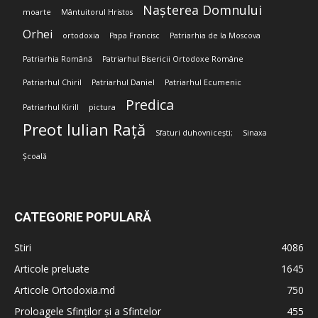
Nașterea Domnului
moarte
Mântuitorul Hristos
Orhei
ortodoxia
Papa Francisc
Patriarhia de la Moscova
Patriarhia Română
Patriarhul Bisericii Ortodoxe Române
Patriarhul Chiril
Patriarhul Daniel
Patriarhul Ecumenic
Predica
Patriarhul Kirill
pictura
Preot Iulian Rață
Sfaturi duhovnicești;
Sinaxa
Școală
CATEGORIE POPULARĂ
Stiri
4086
Articole preluate
1645
Articole Ortodoxia.md
750
Proloagele Sfinților și a Sfintelor
455