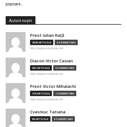
popoare…
Autorii noștri
Preot Iulian Raţă
3878 ARTICOLE
6 COMENTARII
http://www.ortodoxia.md
Diacon Victor Casian
581 ARTICOLE
5 COMENTARII
http://www.ortodoxia.md
Preot Victor Mihalachi
210 ARTICOLE
1 COMENTARII
http://www.ortodoxia.md
Cvasniuc Tatiana
88 ARTICOLE
0 COMENTARII