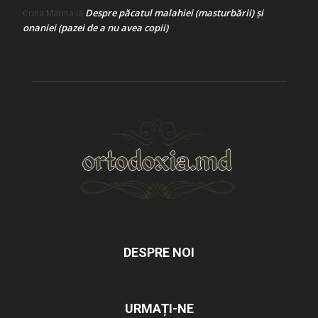
Despre păcatul malahiei (masturbării) şi
Crina Marina
la
onaniei (pazei de a nu avea copii)
DESPRE NOI
URMAȚI-NE