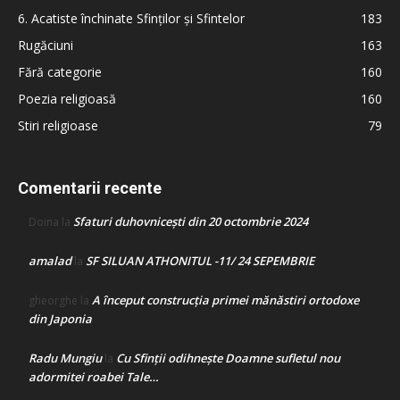
6. Acatiste închinate Sfinților și Sfintelor
183
Rugăciuni
163
Fără categorie
160
Poezia religioasă
160
Stiri religioase
79
Comentarii recente
Sfaturi duhovnicești din 20 octombrie 2024
Doina
la
amalad
SF SILUAN ATHONITUL -11/ 24 SEPEMBRIE
la
A început construcţia primei mănăstiri ortodoxe
gheorghe
la
din Japonia
Radu Mungiu
Cu Sfinții odihnește Doamne sufletul nou
la
adormitei roabei Tale…