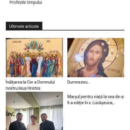
Profețiile timpului
Ultimele articole
Înălțarea la Cer a Domnului
Dumnezeu…
nostru Iisus Hristos
Marșul pentru viață la cea de-a
II-a ediție în s. Lucășeuca,...