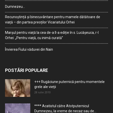
Dumnezeu…
Recunoștință și binecuvântare pentru mamele dătătoare de
viață – din partea preoților Vicariatului Orhei
Marșul pentru viață la cea de-a II-a ediție în s. Lucășeuca, r-l
Orhei: „Pentru viață, cu inimă curată”
Învierea Fiului văduvei din Nain
POSTĂRI POPULARE
+++ Rugăciune puternică pentru momentele
grele ale vieţii
28 iulie 2010
**** Acatistul către Atotputernicul
Dumnezeu, la vreme de necaz sau de...