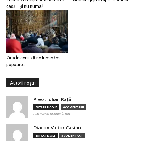
casă… Și nu numai!
Ziua Învierii, să ne luminăm
popoare…
Autorii noștri
Preot Iulian Raţă
3878 ARTICOLE
6 COMENTARII
http://www.ortodoxia.md
Diacon Victor Casian
581 ARTICOLE
5 COMENTARII