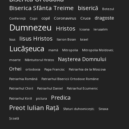
Biserica Sfânta Treime
biserică
Botezul
dragoste
copil
Coronavirus
Cruce
Conferință
Copii
Dumnezeu
Hristos
Icoana
Ierusalim
Iisus Hristos
Iisus
Ilarion Boian
Israel
Lucășeuca
mamă
Mitropolia
Mitropolia Moldovei;
Nașterea Domnului
moarte
Mântuitorul Hristos
Orhei
ortodoxia
Papa Francisc
Patriarhia de la Moscova
Patriarhia Română
Patriarhul Bisericii Ortodoxe Române
Patriarhul Chiril
Patriarhul Daniel
Patriarhul Ecumenic
Predica
Patriarhul Kirill
pictura
Preot Iulian Rață
Sfaturi duhovnicești;
Sinaxa
Școală