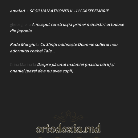
amalad
SF SILUAN ATHONITUL -11/ 24 SEPEMBRIE
la
A început construcţia primei mănăstiri ortodoxe
gheorghe
la
din Japonia
Radu Mungiu
Cu Sfinții odihnește Doamne sufletul nou
la
adormitei roabei Tale…
Despre păcatul malahiei (masturbării) şi
Crina Marina
la
onaniei (pazei de a nu avea copii)