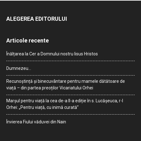
ALEGEREA EDITORULUI
Articole recente
Înălțarea la Cer a Domnului nostru Iisus Hristos
Dumnezeu…
Recunoștință și binecuvântare pentru mamele dătătoare de
viață – din partea preoților Vicariatului Orhei
Marșul pentru viață la cea de-a II-a ediție în s. Lucășeuca, r-l
Orhei: „Pentru viață, cu inimă curată”
Învierea Fiului văduvei din Nain