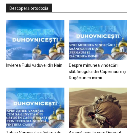
Descoperă ortodoxia
Învierea Fiului văduvei din Nain
Despre minunea vindecării
slăbănogului din Capernaum și
Rugăciunea inimii
Zaheu Vameșul și sfințirea de
Aruncă grija ta spre Domnul…