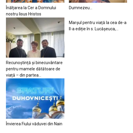
Înălțarea la Cer a Domnului
Dumnezeu…
nostru Iisus Hristos
Marșul pentru viață la cea de-a
II-a ediție în s. Lucășeuca,...
Recunoștință și binecuvântare
pentru mamele dătătoare de
viață – din partea...
Învierea Fiului văduvei din Nain