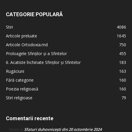
CATEGORIE POPULARĂ
Stiri
4086
Articole preluate
1645
Articole Ortodoxia.md
750
Proloagele Sfinților și a Sfintelor
455
6. Acatiste închinate Sfinților și Sfintelor
183
Rugăciuni
163
Fără categorie
160
Poezia religioasă
160
Stiri religioase
79
Comentarii recente
Sfaturi duhovnicești din 20 octombrie 2024
Doina
la