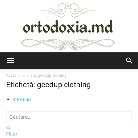
Ortodoxia.md
Acasă
Etichetă: geedup clothing
Etichetă: geedup clothing
Întrebări
Filter