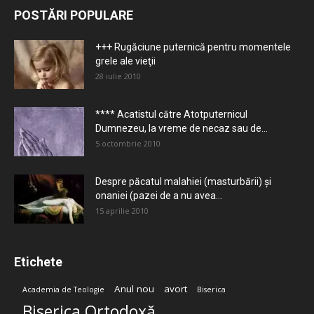
POSTĂRI POPULARE
+++ Rugăciune puternică pentru momentele
grele ale vieţii
28 iulie 2010
**** Acatistul către Atotputernicul
Dumnezeu, la vreme de necaz sau de...
5 octombrie 2010
Despre păcatul malahiei (masturbării) şi
onaniei (pazei de a nu avea...
15 aprilie 2010
Etichete
Anul nou
avort
Academia de Teologie
Biserica
Biserica Ortodoxă