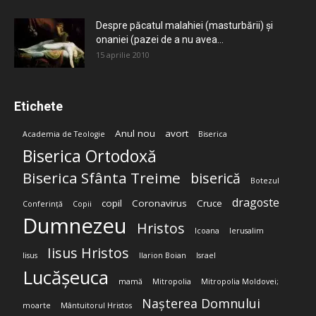
Despre păcatul malahiei (masturbării) şi
onaniei (pazei de a nu avea...
15 aprilie 2010
Etichete
Anul nou
avort
Academia de Teologie
Biserica
Biserica Ortodoxă
Biserica Sfânta Treime
biserică
Botezul
dragoste
copil
Coronavirus
Cruce
Conferință
Copii
Dumnezeu
Hristos
Icoana
Ierusalim
Iisus Hristos
Iisus
Ilarion Boian
Israel
Lucășeuca
mamă
Mitropolia
Mitropolia Moldovei;
Nașterea Domnului
moarte
Mântuitorul Hristos