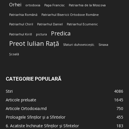
Orhei
ortodoxia
Papa Francisc
Patriarhia de la Moscova
Patriarhia Română
Patriarhul Bisericii Ortodoxe Române
Patriarhul Chiril
Patriarhul Daniel
Patriarhul Ecumenic
Predica
Patriarhul Kirill
pictura
Preot Iulian Rață
Sfaturi duhovnicești;
Sinaxa
Școală
CATEGORIE POPULARĂ
Stiri
4086
Articole preluate
1645
Articole Ortodoxia.md
750
Proloagele Sfinților și a Sfintelor
455
6. Acatiste închinate Sfinților și Sfintelor
183