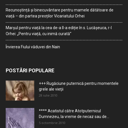
Recunoștință și binecuvântare pentru mamele dătătoare de
viață – din partea preoților Vicariatului Orhei
Marșul pentru viață la cea de-a II-a ediție în s. Lucășeuca, r-l
Orhei: „Pentru viață, cu inimă curată”
Învierea Fiului văduvei din Nain
POSTĂRI POPULARE
+++ Rugăciune puternică pentru momentele
grele ale vieţii
28 iulie 2010
**** Acatistul către Atotputernicul
Dumnezeu, la vreme de necaz sau de...
5 octombrie 2010