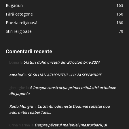
Rugăciuni
163
Fără categorie
160
Poezia religioasă
160
Stiri religioase
79
Comentarii recente
Sfaturi duhovnicești din 20 octombrie 2024
Doina
la
amalad
SF SILUAN ATHONITUL -11/ 24 SEPEMBRIE
la
A început construcţia primei mănăstiri ortodoxe
gheorghe
la
din Japonia
Radu Mungiu
Cu Sfinții odihnește Doamne sufletul nou
la
adormitei roabei Tale…
Despre păcatul malahiei (masturbării) şi
Crina Marina
la