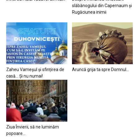
slăbănogului din Capernaum și
Rugăciunea inimii
Zaheu Vameșul și sfințirea de
Aruncă grija ta spre Domnul…
casă… Și nu numai!
Ziua Învierii, să ne luminăm
popoare…