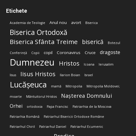
Etichete
Anul nou
avort
Academia de Teologie
Biserica
Biserica Ortodoxă
Biserica Sfânta Treime
biserică
Botezul
dragoste
copil
Coronavirus
Cruce
Conferință
Copii
Dumnezeu
Hristos
Icoana
Ierusalim
Iisus Hristos
Iisus
Ilarion Boian
Israel
Lucășeuca
mamă
Mitropolia
Mitropolia Moldovei;
Nașterea Domnului
moarte
Mântuitorul Hristos
Orhei
ortodoxia
Papa Francisc
Patriarhia de la Moscova
Patriarhia Română
Patriarhul Bisericii Ortodoxe Române
Patriarhul Chiril
Patriarhul Daniel
Patriarhul Ecumenic