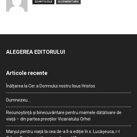
23 ARTICOLE
0 COMENTARII
ALEGEREA EDITORULUI
Articole recente
Înălțarea la Cer a Domnului nostru Iisus Hristos
Dumnezeu…
Recunoștință și binecuvântare pentru mamele dătătoare de
viață – din partea preoților Vicariatului Orhei
Marșul pentru viață la cea de-a II-a ediție în s. Lucășeuca, r-l