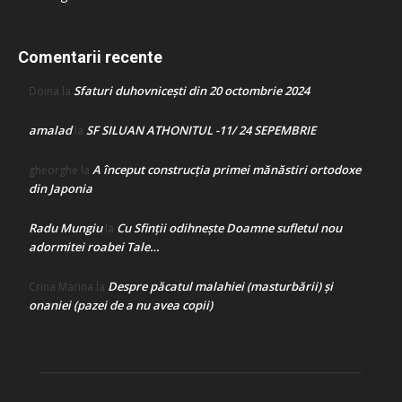
Comentarii recente
Sfaturi duhovnicești din 20 octombrie 2024
Doina
la
amalad
SF SILUAN ATHONITUL -11/ 24 SEPEMBRIE
la
A început construcţia primei mănăstiri ortodoxe
gheorghe
la
din Japonia
Radu Mungiu
Cu Sfinții odihnește Doamne sufletul nou
la
adormitei roabei Tale…
Despre păcatul malahiei (masturbării) şi
Crina Marina
la
onaniei (pazei de a nu avea copii)