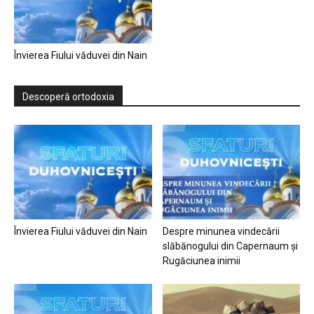
Învierea Fiului văduvei din Nain
Descoperă ortodoxia
Învierea Fiului văduvei din Nain
Despre minunea vindecării
slăbănogului din Capernaum și
Rugăciunea inimii