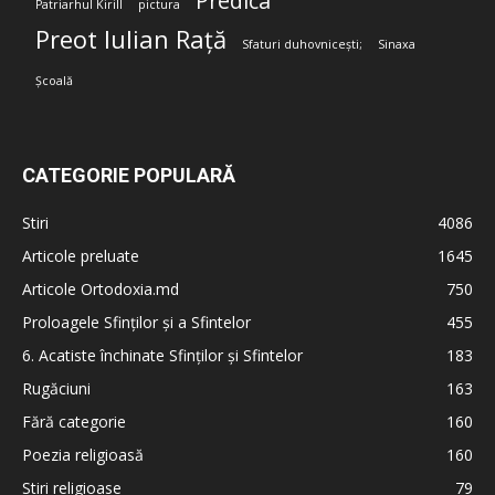
Predica
Patriarhul Kirill
pictura
Preot Iulian Rață
Sfaturi duhovnicești;
Sinaxa
Școală
CATEGORIE POPULARĂ
Stiri
4086
Articole preluate
1645
Articole Ortodoxia.md
750
Proloagele Sfinților și a Sfintelor
455
6. Acatiste închinate Sfinților și Sfintelor
183
Rugăciuni
163
Fără categorie
160
Poezia religioasă
160
Stiri religioase
79