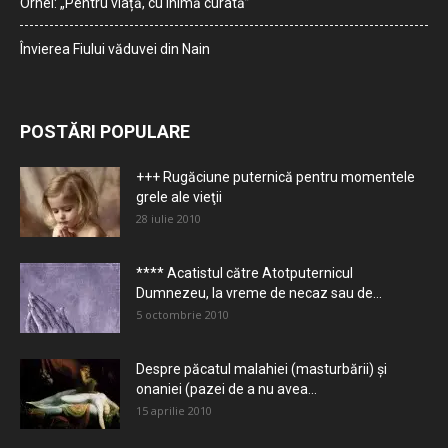
Orhei: „Pentru viață, cu inimă curată”
Învierea Fiului văduvei din Nain
POSTĂRI POPULARE
+++ Rugăciune puternică pentru momentele
grele ale vieţii
28 iulie 2010
**** Acatistul către Atotputernicul
Dumnezeu, la vreme de necaz sau de...
5 octombrie 2010
Despre păcatul malahiei (masturbării) şi
onaniei (pazei de a nu avea...
15 aprilie 2010