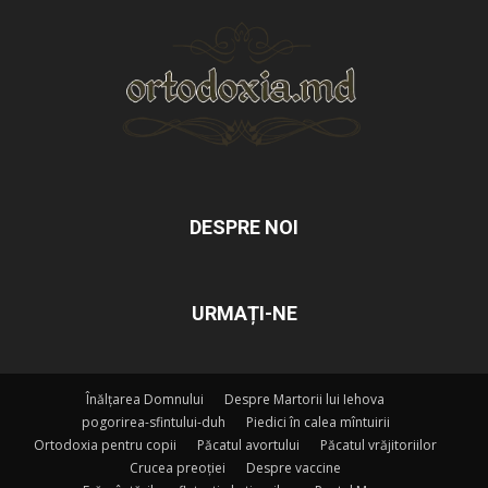
DESPRE NOI
URMAȚI-NE
Înălțarea Domnului
Despre Martorii lui Iehova
pogorirea-sfintului-duh
Piedici în calea mîntuirii
Ortodoxia pentru copii
Păcatul avortului
Păcatul vrăjitoriilor
Crucea preoției
Despre vaccine