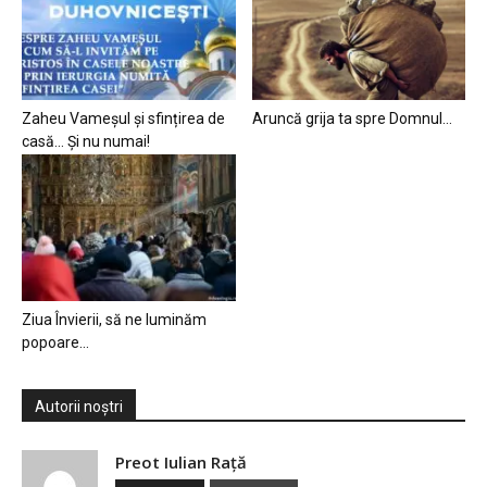
Zaheu Vameșul și sfințirea de
Aruncă grija ta spre Domnul…
casă… Și nu numai!
Ziua Învierii, să ne luminăm
popoare…
Autorii noștri
Preot Iulian Raţă