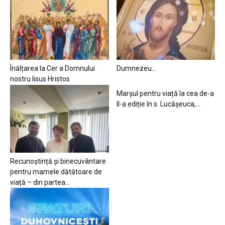
Înălțarea la Cer a Domnului
Dumnezeu…
nostru Iisus Hristos
Marșul pentru viață la cea de-a
II-a ediție în s. Lucășeuca,...
Recunoștință și binecuvântare
pentru mamele dătătoare de
viață – din partea...