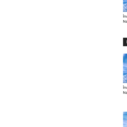
În
Na
În
Na