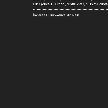
Lucășeuca, r-l Orhei: „Pentru viață, cu inimă curat
Învierea Fiului văduvei din Nain