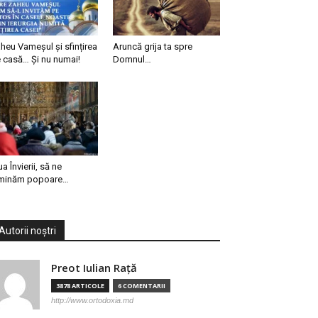
heu Vameșul și sfințirea
Aruncă grija ta spre
 casă… Și nu numai!
Domnul…
ua Învierii, să ne
minăm popoare…
Autorii noștri
Preot Iulian Raţă
3878 ARTICOLE
6 COMENTARII
http://www.ortodoxia.md