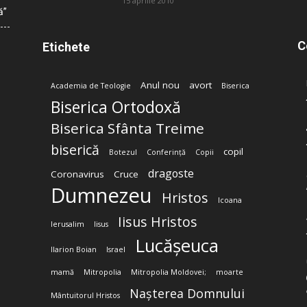
15 aprilie 2010
ă”
C
Etichete
Anul nou
avort
Academia de Teologie
Biserica
Biserica Ortodoxă
Biserica Sfânta Treime
biserică
copil
Botezul
Conferință
Copii
dragoste
Coronavirus
Cruce
Dumnezeu
Hristos
Icoana
Iisus Hristos
Ierusalim
Iisus
Lucășeuca
Ilarion Boian
Israel
mamă
Mitropolia
Mitropolia Moldovei;
moarte
Nașterea Domnului
Mântuitorul Hristos