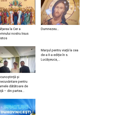
ălțarea la Cer a
Dumnezeu…
mnului nostru Iisus
istos
Marșul pentru viață la cea
de-a II-a ediție în s.
Lucășeuca,...
cunoștință și
necuvântare pentru
mele dătătoare de
ață – din partea...