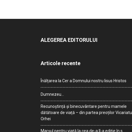
ALEGEREA EDITORULUI
Articole recente
Înălțarea la Cer a Domnului nostru Iisus Hristos
Dumnezeu…
Recunoștință și binecuvântare pentru mamele
dătătoare de viață – din partea preoților Vicariatu
Orhei
Marșul pentru viață la cea de-a II-a ediție în s.