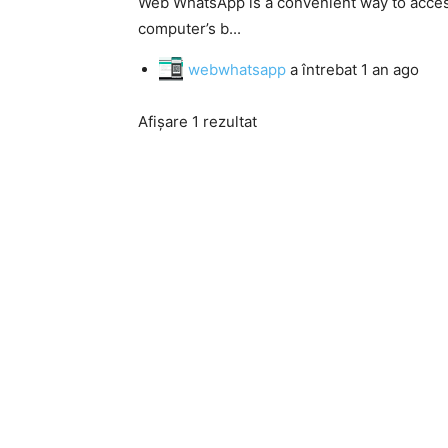
Web WhatsApp is a convenient way to acce
computer’s b...
webwhatsapp
a întrebat
1 an ago
Afișare 1 rezultat