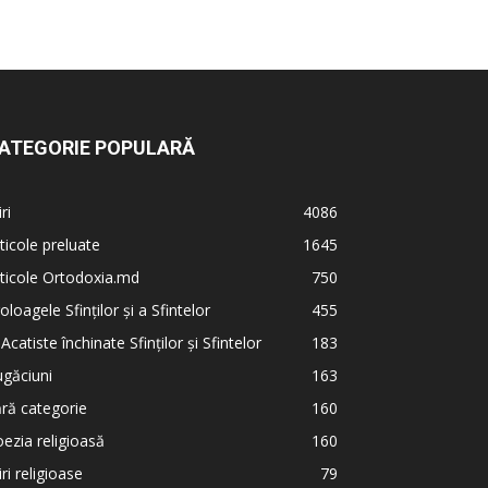
ATEGORIE POPULARĂ
iri
4086
ticole preluate
1645
ticole Ortodoxia.md
750
oloagele Sfinților și a Sfintelor
455
 Acatiste închinate Sfinților și Sfintelor
183
găciuni
163
ră categorie
160
ezia religioasă
160
iri religioase
79