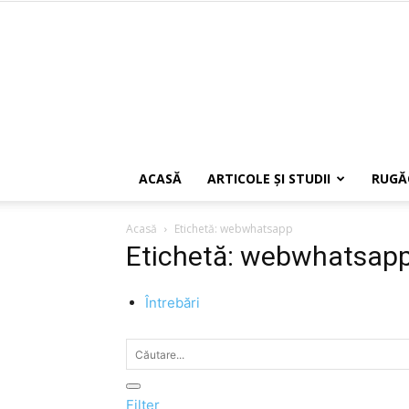
ACASĂ
ARTICOLE ŞI STUDII
RUGĂ
Acasă
Etichetă: webwhatsapp
Etichetă: webwhatsap
Întrebări
Filter