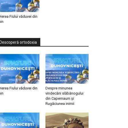
vierea Fiului văduvei din
in
Descoperă ortodoxia
vierea Fiului văduvei din
Despre minunea
in
vindecării slăbănogului
din Capernaum și
Rugăciunea inimii