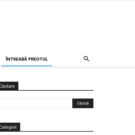
ÎNTREABĂ PREOTUL
Căutare
Categorii