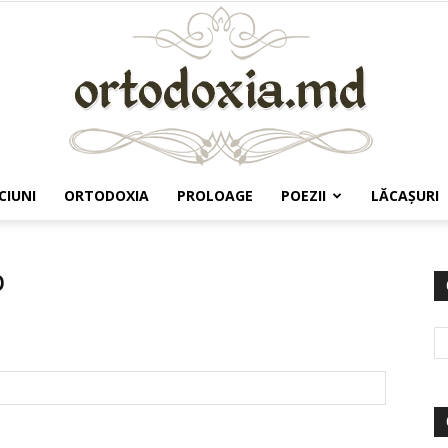
CIUNI
ORTODOXIA
PROLOAGE
POEZII
LĂCAŞURI
Ortodoxia.md
p