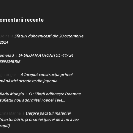
omentarii recente
Sfaturi duhovnicești din 20 octombrie
Doina
la
2024
amalad
SF SILUAN ATHONITUL -11/ 24
la
SEPEMBRIE
A început construcţia primei
gheorghe
la
mănăstiri ortodoxe din Japonia
Radu Mungiu
Cu Sfinții odihnește Doamne
la
sufletul nou adormitei roabei Tale…
Despre păcatul malahiei
Crina Marina
la
(masturbării) şi onaniei (pazei de a nu avea
copii)