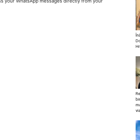
ss your WhatsApp messages directly from your
În
Do
Hr
Re
bi
ma
vi