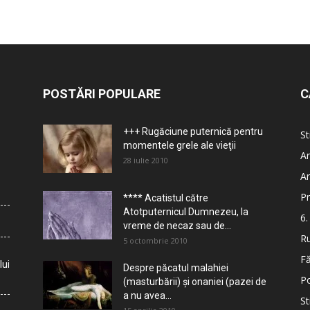
POSTĂRI POPULARE
C
+++ Rugăciune puternică pentru
St
momentele grele ale vieţii
Ar
28 iulie 2010
Ar
Pr
**** Acatistul către
Atotputernicul Dumnezeu, la
6.
vreme de necaz sau de...
Ru
5 octombrie 2010
Fă
lui
Despre păcatul malahiei
Po
(masturbării) şi onaniei (pazei de
a nu avea...
St