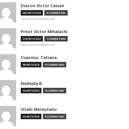
Diacon Victor Casian
581 ARTICOLE
5 COMENTARII
http://www.ortodoxia.md
Preot Victor Mihalachi
210 ARTICOLE
1 COMENTARII
http://www.ortodoxia.md
Cvasniuc Tatiana
88 ARTICOLE
0 COMENTARII
Nadejda B.
32 ARTICOLE
0 COMENTARII
Vitalii Mereutanu
23 ARTICOLE
0 COMENTARII