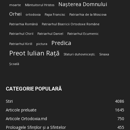
Nașterea Domnului
moarte
Mântuitorul Hristos
Orhei
ortodoxia
Papa Francisc
Patriarhia de la Moscova
Patriarhia Română
Patriarhul Bisericii Ortodoxe Române
Patriarhul Chiril
Patriarhul Daniel
Patriarhul Ecumenic
Predica
Patriarhul Kirill
pictura
Preot Iulian Rață
Sfaturi duhovnicești;
Sinaxa
Școală
CATEGORIE POPULARĂ
Stiri
4086
Articole preluate
1645
Articole Ortodoxia.md
750
Proloagele Sfinților și a Sfintelor
455