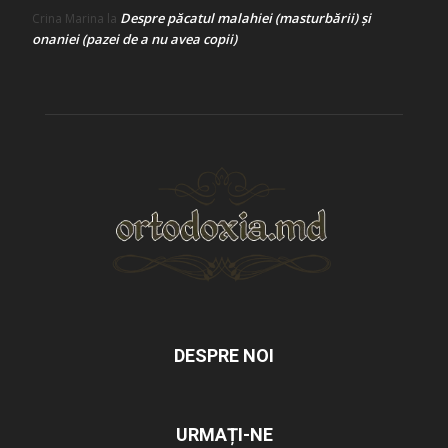
Despre păcatul malahiei (masturbării) şi
Crina Marina
la
onaniei (pazei de a nu avea copii)
DESPRE NOI
URMAȚI-NE