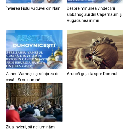
Învierea Fiului văduvei din Nain
Despre minunea vindecării
slăbănogului din Capernaum și
Rugăciunea inimii
Zaheu Vameșul și sfințirea de
Aruncă grija ta spre Domnul…
casă… Și nu numai!
Ziua Învierii, să ne luminăm