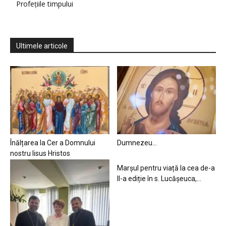
Profețiile timpului
Ultimele articole
Înălțarea la Cer a Domnului
Dumnezeu…
nostru Iisus Hristos
Marșul pentru viață la cea de-a
II-a ediție în s. Lucășeuca,...