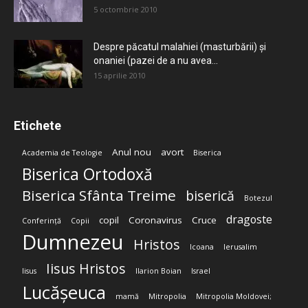
5 octombrie 2010
Despre păcatul malahiei (masturbării) şi
onaniei (pazei de a nu avea...
15 aprilie 2010
Etichete
Anul nou
avort
Academia de Teologie
Biserica
Biserica Ortodoxă
Biserica Sfânta Treime
biserică
Botezul
dragoste
copil
Coronavirus
Cruce
Conferință
Copii
Dumnezeu
Hristos
Icoana
Ierusalim
Iisus Hristos
Iisus
Ilarion Boian
Israel
Lucășeuca
mamă
Mitropolia
Mitropolia Moldovei;