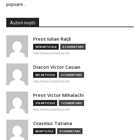
popoare…
Autorii noștri
Preot Iulian Raţă
3878 ARTICOLE
6 COMENTARII
http://www.ortodoxia.md
Diacon Victor Casian
581 ARTICOLE
5 COMENTARII
http://www.ortodoxia.md
Preot Victor Mihalachi
210 ARTICOLE
1 COMENTARII
http://www.ortodoxia.md
Cvasniuc Tatiana
88 ARTICOLE
0 COMENTARII