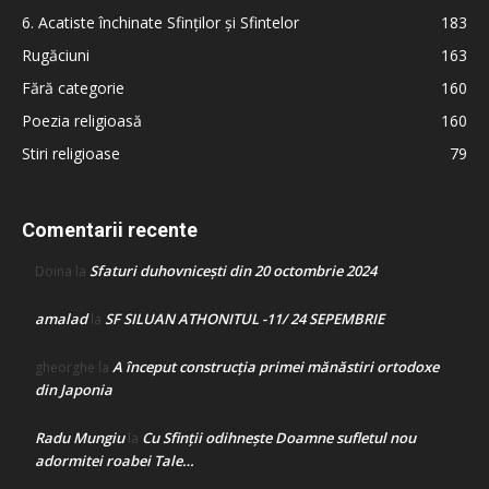
6. Acatiste închinate Sfinților și Sfintelor
183
Rugăciuni
163
Fără categorie
160
Poezia religioasă
160
Stiri religioase
79
Comentarii recente
Sfaturi duhovnicești din 20 octombrie 2024
Doina
la
amalad
SF SILUAN ATHONITUL -11/ 24 SEPEMBRIE
la
A început construcţia primei mănăstiri ortodoxe
gheorghe
la
din Japonia
Radu Mungiu
Cu Sfinții odihnește Doamne sufletul nou
la
adormitei roabei Tale…