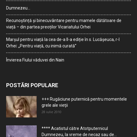
Dumnezeu…
Recunoștință și binecuvântare pentru mamele dătătoare de
viață – din partea preoților Vicariatului Orhei
Marșul pentru viață la cea de-a II-a ediție în s. Lucășeuca, r-l
Orhei: „Pentru viață, cu inimă curată”
Învierea Fiului văduvei din Nain
POSTĂRI POPULARE
+++ Rugăciune puternică pentru momentele
grele ale vieţii
28 iulie 2010
**** Acatistul către Atotputernicul
Dumnezeu, la vreme de necaz sau de...