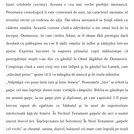
(sunt celebrele cuvinte). Aceasta e cea mai veche profeţie mesianică.
Prioritatea cronologică îi este contestată de unii, iar caracterul mesianic al
textului trecut cu vederea de alţii. Dar ideea mesianică ia fiinţă odată cu
căderea omului. Această viziune clară a adevărului o are omul încă de la
început. Dumnezeu, în care credea Adam, ar fi rămas fără prestigiu dacă
deodată cu prăbuşirea nu i-ar fi sădit omului în suflet şi nădejdea într-un
ajutor. Expresia bucuriei la naşterea primului copil mărturiseşte că
protopărinţii noştri s-au dus cu gândul la Omul făgăduit de Dumnezeu.
Conştiinţa clară a unei vieţi noi este înfiptă şi în gândul lui Lameh, care
„născând prunc” spune că îl va mângâia de muncă şi de truda mâinilor.
„Vrăjmăşie voi pune între tine şi între femeie”. Pronumele „tine” se referă la
şarpe, cel mai înţelept dintre toate vietăţile câmpului. Biblia se gândeşte la
un anumit şarpe, la un şarpe şiret şi diplomat, pe care capitolul 3 îl pune
într-un raport de egalitate cu bărbatul şi în unul de superioritate
intelectuală faţă de femeie. În Vechiul Testament şarpele de aici e numit
uneori diavol (ex. Înţelepciunea lui Solomon). În Noul Testament „şarpele
cel vechi” se cheamă: satana, diavol, balaurul cel mare care înşeală pe toată