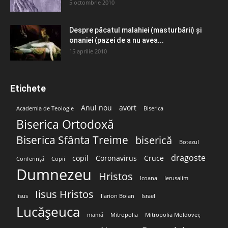
5 octombrie 2010
Despre păcatul malahiei (masturbării) şi
onaniei (pazei de a nu avea...
15 aprilie 2010
Etichete
Anul nou
avort
Academia de Teologie
Biserica
Biserica Ortodoxă
Biserica Sfânta Treime
biserică
Botezul
dragoste
copil
Coronavirus
Cruce
Conferință
Copii
Dumnezeu
Hristos
Icoana
Ierusalim
Iisus Hristos
Iisus
Ilarion Boian
Israel
Lucășeuca
mamă
Mitropolia
Mitropolia Moldovei;