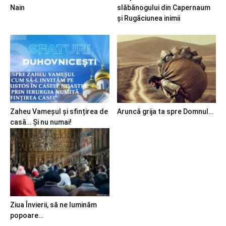
Nain
slăbănogului din Capernaum
și Rugăciunea inimii
Zaheu Vameșul și sfințirea de
Aruncă grija ta spre Domnul…
casă… Și nu numai!
Ziua Învierii, să ne luminăm
popoare…