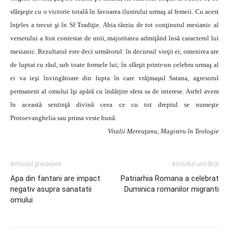
sfârşeşte cu o victorie totală în favoarea ilustrului urmaş al femeii. Cu acest
înţeles a trecut şi în Sf Tradiţie. Abia târziu de tot conţinutul mesianic al
versetului a fost contestat de unii, majoritatea admiţând însă caracterul lui
mesianic. Rezultatul este deci următorul: în decursul vieţii ei, omenirea are
de luptat cu răul, sub toate formele lui; în sfârşit printr-un celebru urmaş al
ei va ieşi învingătoare din lupta în care vrăjmaşul Satana, agresorul
permanent al omului îşi apără cu îndârjire sfera sa de interese. Astfel avem
în această sentinţă divină ceea ce cu tot dreptul se numeşte
Protoevanghelia sau prima veste bună.
Vitalii Mereuţanu, Magistru în Teologie
Articolul precedent
Articolul următor
Apa din fantani are impact
Patriarhia Romana a celebrat
negativ asupra sanatatii
Duminica romanilor migranti
omului