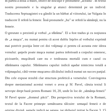
În partea a doua a frazei, obiect de discuţie e pronumele „aceasta”. În textul
nostru pronumele e la singular şi atunci determină pe un individ.
Traducerea Septuagintei s-a gândit la un bărbat al viitorului, iar Vulgata în
traducere îl referă la femeie. Însă pronumele „hu” se referă la sămânţă, nu la
femeie.
O greutate o prezintă şi verbul „a sfărâma”. El a fost tradus şi cu noţiunea
de „a muşca”, nu numai pentru că acest dublu înţeles al verbului exprimă
mai potrivit poziţia între cei doi vrăjmaşi ci pentru că aceasta este ideea
versului: şarpele poate muşca numai partea inferioară a corpului omenesc,
picioarele, muşcătură care nu e totdeauna mortală cum e cazul cu
sfărâmarea capului. Sfărâmarea capului indică aşadar nimicirea totală a
vrăjmaşului, câtă vreme muşcarea călcâiului indică numai un succes parţial.
Din cele expuse rezultă clar structura profetică a versetului. Convingerea
despre mesianismul acestui verset o avea şi Sf. Pavel, căruia textul îi
serveşte drept bază pentru Romani 16, 20, unde în loc de „sămânţa femeii”
Sf Pavel spune „domnul păcii”. Din perspectiva textului de la Romani,
textul de la Facere primeşte următoarea tâlcuire: urmaşul femeii e de
origine divină, şarpele indică pe satana, iar războiul iniţiat la Facere 3, 15