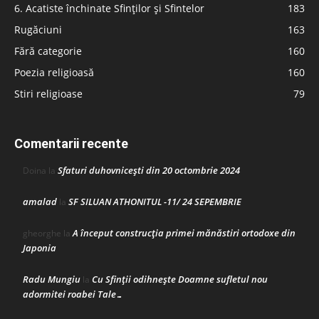
6. Acatiste închinate Sfinților și Sfintelor
183
Rugăciuni
163
Fără categorie
160
Poezia religioasă
160
Stiri religioase
79
Comentarii recente
Sfaturi duhovnicești din 20 octombrie 2024
Doina
la
amalad
SF SILUAN ATHONITUL -11/ 24 SEPEMBRIE
la
A început construcţia primei mănăstiri ortodoxe din
gheorghe
la
Japonia
Radu Mungiu
Cu Sfinții odihnește Doamne sufletul nou
la
adormitei roabei Tale…