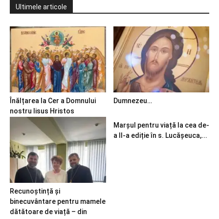
Ultimele articole
Înălțarea la Cer a Domnului
Dumnezeu…
nostru Iisus Hristos
Marșul pentru viață la cea de-
a II-a ediție în s. Lucășeuca,...
Recunoștință și
binecuvântare pentru mamele
dătătoare de viață – din