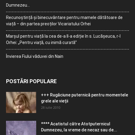
Dumnezeu…
Recunoștință și binecuvântare pentru mamele dătătoare de
viață – din partea preoților Vicariatului Orhei
Marșul pentru viață la cea de-a II-a ediție în s. Lucășeuca, r-l
Orhei: „Pentru viață, cu inimă curată”
Învierea Fiului văduvei din Nain
POSTĂRI POPULARE
+++ Rugăciune puternică pentru momentele
grele ale vieţii
28 iulie 2010
**** Acatistul către Atotputernicul
Dumnezeu, la vreme de necaz sau de...