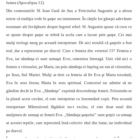
lumea (Apocalipsa 12).
Din comentariile Sf. Ioan Gură de Aur, a Fericitului Augustin şi a altora
reiese că tradiţia vede în şarpe un instrument. În cărţile lor găseşti adevărate
rezumate ale învăţăturii despre îngerul rebel. Sf. Augustin spune că ceea ce
se spune despre şarpe se referă la acela care a lucrat prin şarpe. Cei mai
mulţi teologi merg pe această interpretare. De aici rezultă că şarpele a fost
real, dar a reprezentat pe diavol. Cine e femeia din versetul 15? Femeia e
Eva, iar sămânţa ei sunt urmaşii Evei, omenirea întreagă. Unii văd aici o
femeie a viitorului, pe Maria, iar prin sămânţa ei înţeleg un om al viitorului,
pe Iisus, fiul Mariei. Mulţi ar dori ca femeia să fie Eva şi Maria totodată,
Eva în sens literar, Maria în sens spiritual. Contextul nu admite să ne
gândim decât la Eva. „Sămânţa” exprimă descendenţa femeii. Folosindu-se
la plural acest cuvânt, el este interpretat ca însemnând copii. Prin această
interpretare Mântuitorul făgăduit nu-i exclus, el este doar unul din
mulţimea de urmaşi ai femeii Eva. „Sămânţa şarpelui” sunt şerpii ca urmaşi
ai acestei reptile, care reprezintă însă colectiv răul din lume, iar individual
pe diavol.