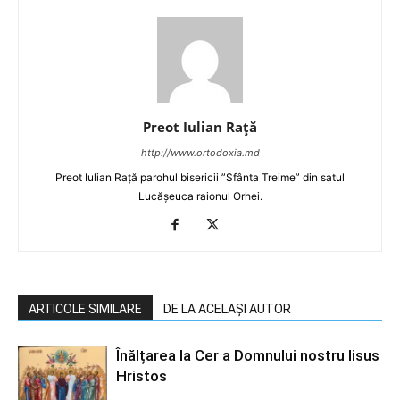
Preot Iulian Raţă
http://www.ortodoxia.md
Preot Iulian Rață parohul bisericii ”Sfânta Treime” din satul
Lucășeuca raionul Orhei.
ARTICOLE SIMILARE
DE LA ACELAȘI AUTOR
Înălțarea la Cer a Domnului nostru Iisus
Hristos