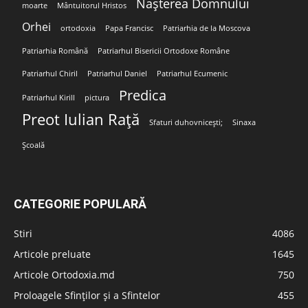
Nașterea Domnului
moarte
Mântuitorul Hristos
Orhei
ortodoxia
Papa Francisc
Patriarhia de la Moscova
Patriarhia Română
Patriarhul Bisericii Ortodoxe Române
Patriarhul Chiril
Patriarhul Daniel
Patriarhul Ecumenic
Predica
Patriarhul Kirill
pictura
Preot Iulian Rață
Sfaturi duhovnicești;
Sinaxa
Școală
CATEGORIE POPULARĂ
Stiri
4086
Articole preluate
1645
Articole Ortodoxia.md
750
Proloagele Sfinților și a Sfintelor
455