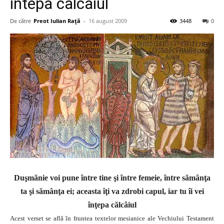
întepa calcaiul
De către
Preot Iulian Raţă
-
16 august 2009
3448
0
Duşmănie voi pune între tine şi între femeie, între sămânţa
ta şi sămânţa ei; aceasta îţi va zdrobi capul, iar tu îi vei
înţepa călcâiul
Acest verset se află în fruntea textelor mesianice ale Vechiului Testament