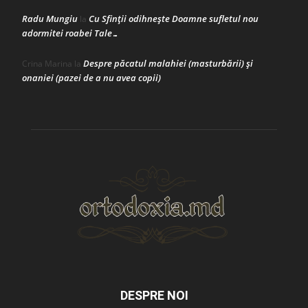
Radu Mungiu
Cu Sfinții odihnește Doamne sufletul nou
la
adormitei roabei Tale…
Despre păcatul malahiei (masturbării) şi
Crina Marina
la
onaniei (pazei de a nu avea copii)
DESPRE NOI