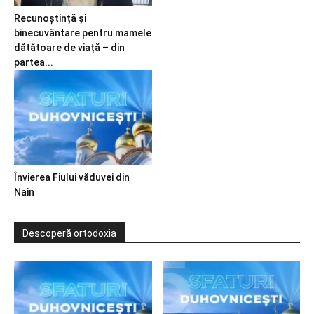
Recunoștință și
binecuvântare pentru mamele
dătătoare de viață – din
partea...
Învierea Fiului văduvei din
Nain
Descoperă ortodoxia