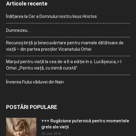
Articole recente
Înălțarea la Cer a Domnului nostru Iisus Hristos
Dumnezeu…
Recunoștință și binecuvântare pentru mamele dătătoare de
viață – din partea preoților Vicariatului Orhei
Marșul pentru viață la cea de-a II-a ediție în s. Lucășeuca, r-l
Orhei: „Pentru viață, cu inimă curată”
Învierea Fiului văduvei din Nain
POSTĂRI POPULARE
+++ Rugăciune puternică pentru momentele
grele ale vieţii
28 iulie 2010