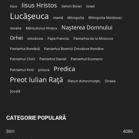
Iisus Hristos
Iisus
Ilarion Boian
Israel
Lucășeuca
mamă
Mitropolia
Mitropolia Moldovei;
Nașterea Domnului
moarte
Mântuitorul Hristos
Orhei
ortodoxia
Papa Francisc
Patriarhia de la Moscova
Patriarhia Română
Patriarhul Bisericii Ortodoxe Române
Patriarhul Chiril
Patriarhul Daniel
Patriarhul Ecumenic
Predica
Patriarhul Kirill
pictura
Preot Iulian Rață
Sfaturi duhovnicești;
Sinaxa
Școală
CATEGORIE POPULARĂ
Stiri
4086