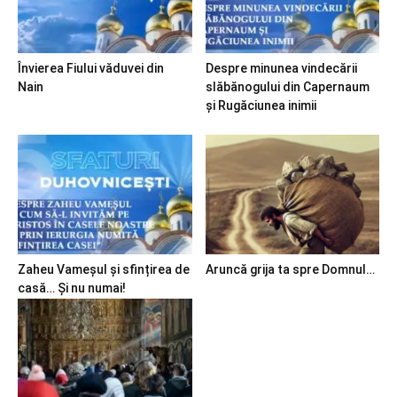
Învierea Fiului văduvei din
Despre minunea vindecării
Nain
slăbănogului din Capernaum
și Rugăciunea inimii
Zaheu Vameșul și sfințirea de
Aruncă grija ta spre Domnul…
casă… Și nu numai!