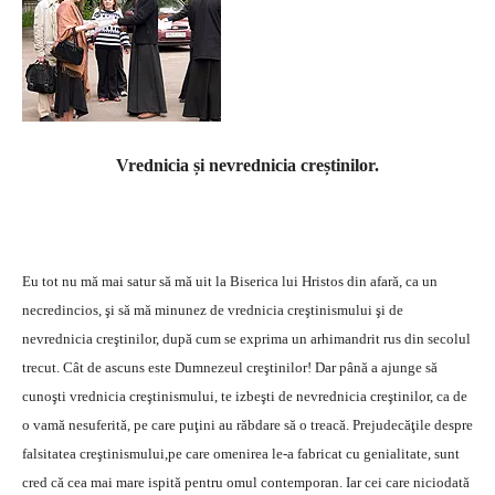
Vrednicia și nevrednicia creștinilor.
Eu tot nu mă mai satur să mă uit la Biserica lui Hristos din afară, ca un
necredincios, şi să mă minunez de vrednicia creştinismului şi de
nevrednicia creştinilor, după cum se exprima un arhimandrit rus din secolul
trecut. Cât de ascuns este Dumnezeul creştinilor! Dar până a ajunge să
cunoşti vrednicia creştinismului, te izbeşti de nevrednicia creştinilor, ca de
o vamă nesuferită, pe care puţini au răbdare să o treacă. Prejudecăţile despre
falsitatea creştinismului,pe care omenirea le-a fabricat cu genialitate, sunt
cred că cea mai mare ispită pentru omul contemporan. Iar cei care niciodată