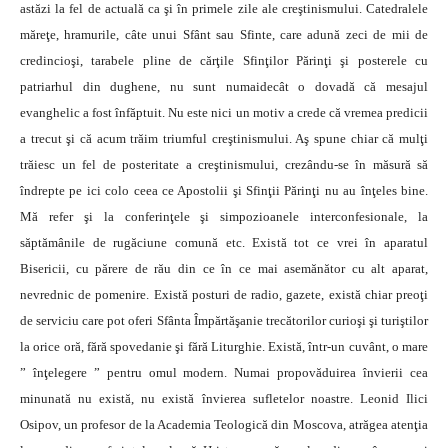
astăzi la fel de actuală ca şi în primele zile ale creştinismului. Catedralele
măreţe, hramurile, câte unui Sfânt sau Sfinte, care adună zeci de mii de
credincioşi, tarabele pline de cărţile Sfinţilor Părinţi şi posterele cu
patriarhul din dughene, nu sunt numaidecât o dovadă că mesajul
evanghelic a fost înfăptuit. Nu este nici un motiv a crede că vremea predicii
a trecut şi că acum trăim triumful creştinismului. Aş spune chiar că mulţi
trăiesc un fel de posteritate a creştinismului, crezându-se în măsură să
îndrepte pe ici colo ceea ce Apostolii şi Sfinţii Părinţi nu au înţeles bine.
Mă refer şi la conferinţele şi simpozioanele interconfesionale, la
săptămânile de rugăciune comună etc. Există tot ce vrei în aparatul
Bisericii, cu părere de rău din ce în ce mai asemănător cu alt aparat,
nevrednic de pomenire. Există posturi de radio, gazete, există chiar preoţi
de serviciu care pot oferi Sfânta Împărtăşanie trecătorilor curioşi şi turiştilor
la orice oră, fără spovedanie şi fără Liturghie. Există, într-un cuvânt, o mare
” înţelegere ” pentru omul modern. Numai propovăduirea învierii cea
minunată nu există, nu există învierea sufletelor noastre. Leonid Ilici
Osipov, un profesor de la Academia Teologică din Moscova, atrăgea atenţia