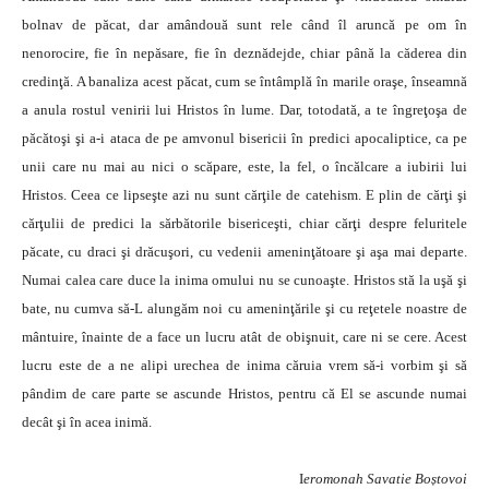
bolnav de păcat, dar amândouă sunt rele când îl aruncă pe om în
nenorocire, fie în nepăsare, fie în deznădejde, chiar până la căderea din
credinţă. A banaliza acest păcat, cum se întâmplă în marile oraşe, înseamnă
a anula rostul venirii lui Hristos în lume. Dar, totodată, a te îngreţoşa de
păcătoşi şi a-i ataca de pe amvonul bisericii în predici apocaliptice, ca pe
unii care nu mai au nici o scăpare, este, la fel, o încălcare a iubirii lui
Hristos. Ceea ce lipseşte azi nu sunt cărţile de catehism. E plin de cărţi şi
cărţulii de predici la sărbătorile bisericeşti, chiar cărţi despre feluritele
păcate, cu draci şi drăcuşori, cu vedenii ameninţătoare şi aşa mai departe.
Numai calea care duce la inima omului nu se cunoaşte. Hristos stă la uşă şi
bate, nu cumva să-L alungăm noi cu ameninţările şi cu reţetele noastre de
mântuire, înainte de a face un lucru atât de obişnuit, care ni se cere. Acest
lucru este de a ne alipi urechea de inima căruia vrem să-i vorbim şi să
pândim de care parte se ascunde Hristos, pentru că El se ascunde numai
decât şi în acea inimă.
I
eromonah Savatie Boștovoi