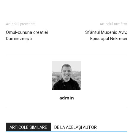
Articolul precedent
Articolul următor
Omul-cununa creației
Sfântul Mucenic Aviv,
Dumnezeești
Episcopul Nekresei
admin
ARTICOLE SIMILARE
DE LA ACELAȘI AUTOR