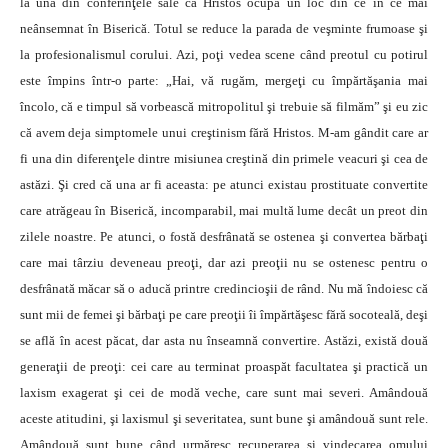
la una din conferinţele sale că Hristos ocupă un loc din ce în ce mai
neânsemnat în Biserică. Totul se reduce la parada de veşminte frumoase şi
la profesionalismul corului. Azi, poţi vedea scene când preotul cu potirul
este împins într-o parte: „Hai, vă rugăm, mergeţi cu împărtăşania mai
încolo, că e timpul să vorbească mitropolitul şi trebuie să filmăm” şi eu zic
că avem deja simptomele unui creştinism fără Hristos. M-am gândit care ar
fi una din diferenţele dintre misiunea creştină din primele veacuri şi cea de
astăzi. Şi cred că una ar fi aceasta: pe atunci existau prostituate convertite
care atrăgeau în Biserică, incomparabil, mai multă lume decât un preot din
zilele noastre. Pe atunci, o fostă desfrânată se ostenea şi convertea bărbaţi
care mai târziu deveneau preoţi, dar azi preoţii nu se ostenesc pentru o
desfrânată măcar să o aducă printre credincioşii de rând. Nu mă îndoiesc că
sunt mii de femei şi bărbaţi pe care preoţii îi împărtăşesc fără socoteală, deşi
se află în acest păcat, dar asta nu înseamnă convertire. Astăzi, există două
generaţii de preoţi: cei care au terminat proaspăt facultatea şi practică un
laxism exagerat şi cei de modă veche, care sunt mai severi. Amândouă
aceste atitudini, şi laxismul şi severitatea, sunt bune şi amândouă sunt rele.
Amândouă sunt bune când urmăresc recuperarea şi vindecarea omului