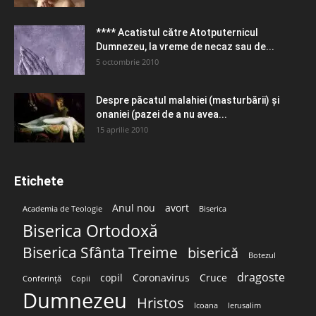
**** Acatistul către Atotputernicul
Dumnezeu, la vreme de necaz sau de...
5 octombrie 2010
Despre păcatul malahiei (masturbării) şi
onaniei (pazei de a nu avea...
15 aprilie 2010
Etichete
Anul nou
avort
Academia de Teologie
Biserica
Biserica Ortodoxă
Biserica Sfânta Treime
biserică
Botezul
dragoste
copil
Coronavirus
Cruce
Conferință
Copii
Dumnezeu
Hristos
Icoana
Ierusalim