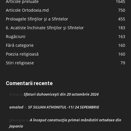
Articole preluate
1645
Articole Ortodoxia.md
750
Proloagele Sfinților și a Sfintelor
455
6. Acatiste închinate Sfinților și Sfintelor
183
Rugăciuni
163
Fără categorie
160
Poezia religioasă
160
Stiri religioase
79
Comentarii recente
Sfaturi duhovnicești din 20 octombrie 2024
Doina
la
amalad
SF SILUAN ATHONITUL -11/ 24 SEPEMBRIE
la
A început construcţia primei mănăstiri ortodoxe din
gheorghe
la
Japonia