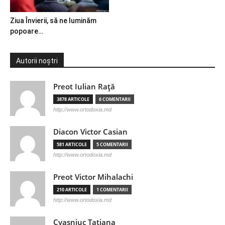
Ziua Învierii, să ne luminăm
popoare…
Autorii noștri
Preot Iulian Raţă
3878 ARTICOLE
6 COMENTARII
http://www.ortodoxia.md
Diacon Victor Casian
581 ARTICOLE
5 COMENTARII
http://www.ortodoxia.md
Preot Victor Mihalachi
210 ARTICOLE
1 COMENTARII
http://www.ortodoxia.md
Cvasniuc Tatiana