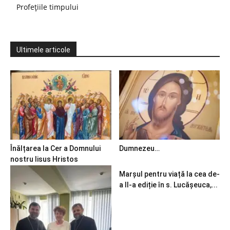
Profețiile timpului
Ultimele articole
Înălțarea la Cer a Domnului
Dumnezeu…
nostru Iisus Hristos
Marșul pentru viață la cea de-
a II-a ediție în s. Lucășeuca,...