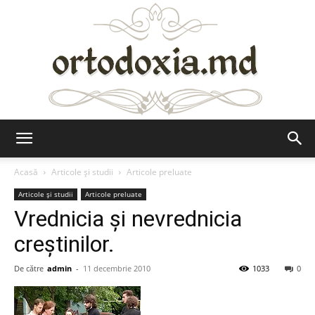
Ortodoxia.md
Acasă
Articole şi studii
Articole preluate
Articole şi studii
Articole preluate
Vrednicia și nevrednicia
creștinilor.
De către
admin
-
11 decembrie 2010
1033
0