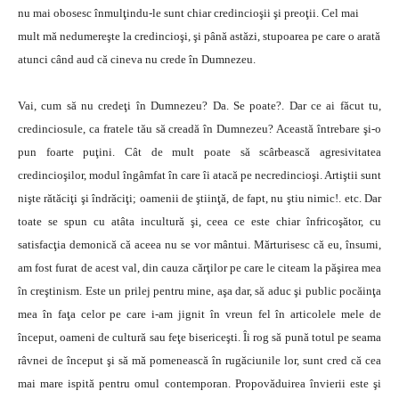
nu mai obosesc înmulţindu-le sunt chiar credincioşii şi preoţii. Cel mai
mult mă nedumereşte la credincioşi, şi până astăzi, stupoarea pe care o arată
atunci când aud că cineva nu crede în Dumnezeu.
Vai, cum să nu credeţi în Dumnezeu? Da. Se poate?. Dar ce ai făcut tu,
credinciosule, ca fratele tău să creadă în Dumnezeu? Această întrebare şi-o
pun foarte puţini. Cât de mult poate să scârbească agresivitatea
credincioşilor, modul îngâmfat în care îi atacă pe necredincioşi. Artiştii sunt
nişte rătăciţi şi îndrăciţi; oamenii de ştiinţă, de fapt, nu ştiu nimic!. etc. Dar
toate se spun cu atâta incultură şi, ceea ce este chiar înfricoşător, cu
satisfacţia demonică că aceea nu se vor mântui. Mărturisesc că eu, însumi,
am fost furat de acest val, din cauza cărţilor pe care le citeam la păşirea mea
în creştinism. Este un prilej pentru mine, aşa dar, să aduc şi public pocăinţa
mea în faţa celor pe care i-am jignit în vreun fel în articolele mele de
început, oameni de cultură sau feţe bisericeşti. Îi rog să pună totul pe seama
râvnei de început şi să mă pomenească în rugăciunile lor, sunt cred că cea
mai mare ispită pentru omul contemporan. Propovăduirea învierii este şi