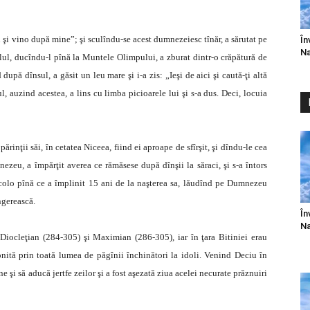
ău şi vino după mine”; şi sculîndu-se acest dumnezeiesc tînăr, a sărutat pe
În
Na
lul, ducîndu-l pînă la Muntele Olimpului, a zburat dintr-o crăpătură de
 după dînsul, a găsit un leu mare şi i-a zis: „Ieşi de aici şi caută-ţi altă
, auzind acestea, a lins cu limba picioarele lui şi s-a dus. Deci, locuia
rinţii săi, în cetatea Niceea, fiind ei aproape de sfîrşit, şi dîndu-le cea
ezeu, a împărţit averea ce rămăsese după dînşii la săraci, şi s-a întors
 acolo pînă ce a împlinit 15 ani de la naşterea sa, lăudînd pe Dumnezeu
ngerească.
În
Na
 Diocleţian (284-305) şi Maximian (286-305), iar în ţara Bitiniei erau
onită prin toată lumea de păgînii închinători la idoli. Venind Deciu în
e şi să aducă jertfe zeilor şi a fost aşezată ziua acelei necurate prăznuiri