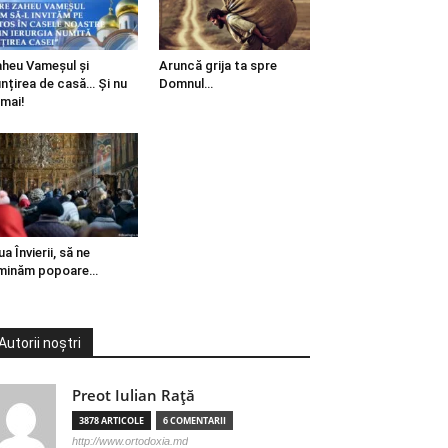
heu Vameșul și
Aruncă grija ta spre
ințirea de casă… Și nu
Domnul…
mai!
ua Învierii, să ne
minăm popoare…
Autorii noștri
Preot Iulian Raţă
3878 ARTICOLE
6 COMENTARII
http://www.ortodoxia.md