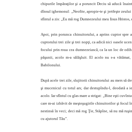
chipurile împăraţilor şi a poruncit Deciu să aducă înainte
dînsul ighemonul: „Neofite, apropie-te şi jertfeşte zeului H
sfîntul a zis: „Eu mă rog Dumnezeului meu Iisus Hristos, c
Apoi, prin porunca chinuitorului, a aprins cuptor spre ar
cuptorului trei zile şi trei nopţi, ca adică nici oasele uc
focului prin roua cea dumnezeiască, ca la un loc de odih
păşunii, acolo m-a sălăşluit. El acolo nu s-a vătămat, 
Babilonului.
După acele trei zile, slujitorii chinuitorului au mers să de
şi mucenicul cu totul ars; dar destupîndu-l, deodată a i
acolo. Iar sfîntul cu glas mare a strigat: „Bine eşti cuvîn
care m-ai izbăvit de meşteşugirile chinuitorilor şi focul î
nestinsă în veci; deci mă rog Ţie, Stăpîne, să nu mă ruşin
cu ajutorul Tău”.