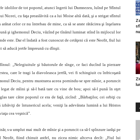
tfe idolilor de tot poporul, atunci îngerii lui Dumnezeu, luînd pe Sfîntul
 Niceei, cu faţa preaslăvită ca a lui Moise altă dată, şi a strigat sfîntul
Za
rătat celor ce nu întrebau de mine, ca să se arate rătăcirea şi înşelarea
sf
nu
reună şi ighemonul Deciu, văzînd pe tînărul luminat stînd în mijlocul lor
unde este. Dar el îndată a fost cunoscut de cetăţeni că este Neofit, fiul lui
t să aducă jertfe împreună cu dînşii.
dînsul: „Nelegiuitule şi băutorule de sînge, ce faci ducînd la pierzare
tea, care le tragi la diavoleasca jertfă, vei fi schingiuit cu înfricoşată
Zi
monul Deciu, pentru mustrarea aceea pornindu-se spre mînie, a poruncit
lu
 legat de mîini şi să-l bată tare cu vine de bou; apoi să-l pună în oţet
glas tare către poporul ce era de faţă, zicînd: „Bărbaţilor, cei orbiţi cu
izbăviţi de întunericul acela; veniţi la adevărata lumină a lui Hristos
viaţa cea veşnică”.
năr, s-a umplut mai mult de mînie şi a poruncit ca să-l spînzure iarăşi pe
l Neofit, fiind chinuit astfel, nu zicea nimic altceva decît: „Fiul lui