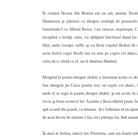
În cetatea Niceea din Bitinia era un om, anume Teodor
Dumnezeu şi păzitori cu dreapta credinţă de poruncile 
luminîndu-l cu Sfîntul Botez, l-au crescut creştineşte. C
începînd a învăţa carte, s-a sălăşluit într-însul darul l
Duh, unde voieşte, suflă; şi s-a făcut copilul făcător de 
acest fericit copil Neofit lua cu sine pe copiii cei săraci
celor de-o vîrstă cu el, iar el rămînea flămînd.
Mergînd la poarta dinspre răsărit, a însemnat acolo cu de
fost răstignit pe Cruce pentru noi; iar copiii cei săraci,
unde el se ruga la poarta dinspre răsărit; şi era acolo în 
izvor, şi beau ucenicii lui. Aceasta o făcea sfîntul prunc î
apă scoasă din piatră, cu minune. Şi-i îndemna să nu spun
de acea facere de minuni a lui, nici părinţii lui, fără numai
În anul al doilea, maicii lui, Florentia, care era foarte 