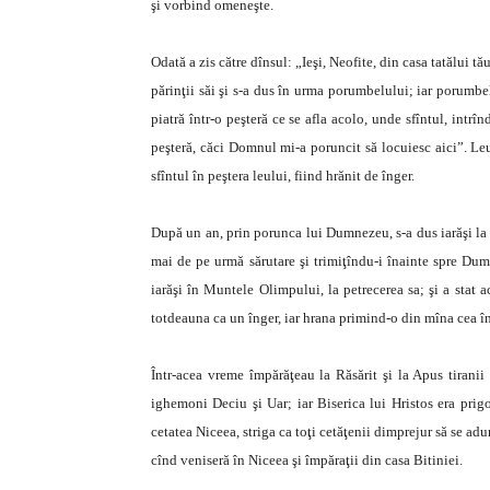
şi vorbind omeneşte.
Odată a zis către dînsul: „Ieşi, Neofite, din casa tatălui t
părinţii săi şi s-a dus în urma porumbelului; iar porumbe
piatră într-o peşteră ce se afla acolo, unde sfîntul, intrînd
peşteră, căci Domnul mi-a poruncit să locuiesc aici”. Leul
sfîntul în peştera leului, fiind hrănit de înger.
După un an, prin porunca lui Dumnezeu, s-a dus iarăşi la pă
mai de pe urmă sărutare şi trimiţîndu-i înainte spre Dumn
iarăşi în Muntele Olimpului, la petrecerea sa; şi a stat
totdeauna ca un înger, iar hrana primind-o din mîna cea î
Într-acea vreme împărăţeau la Răsărit şi la Apus tiranii
ighemoni Deciu şi Uar; iar Biserica lui Hristos era prig
cetatea Niceea, striga ca toţi cetăţenii dimprejur să se adun
cînd veniseră în Niceea şi împăraţii din casa Bitiniei.