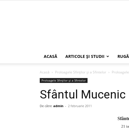
ACASĂ
ARTICOLE ŞI STUDII
RUGĂ
Acasă
Proloagele Sfinților și a Sfintelor
Proloagele 
Proloagele Sfinților și a Sfintelor
Sfântul Mucenic 
De către
admin
-
2 februarie 2011
Sfânt
21 ia