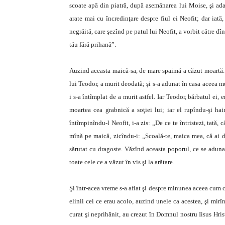
scoate apă din piatră, după asemănarea lui Moise, şi adap
arate mai cu încredinţare despre fiul ei Neofit; dar iat
negrăită, care şezînd pe patul lui Neofit, a vorbit către dî
tău fără prihană”.
Auzind aceasta maică-sa, de mare spaimă a căzut moartă. D
lui Teodor, a murit deodată; şi s-a adunat în casa aceea m
i s-a întîmplat de a murit astfel. Iar Teodor, bărbatul ei, 
moartea cea grabnică a soţiei lui; iar el rupîndu-şi hai
întîmpinîndu-l Neofit, i-a zis: „De ce te întristezi, tată,
mînă pe maică, zicîndu-i: „Scoală-te, maica mea, că ai do
sărutat cu dragoste. Văzînd aceasta poporul, ce se aduna
toate cele ce a văzut în vis şi la arătare.
Şi într-acea vreme s-a aflat şi despre minunea aceea cum că
elinii cei ce erau acolo, auzind unele ca acestea, şi mir
curat şi neprihănit, au crezut în Domnul nostru Iisus Hris