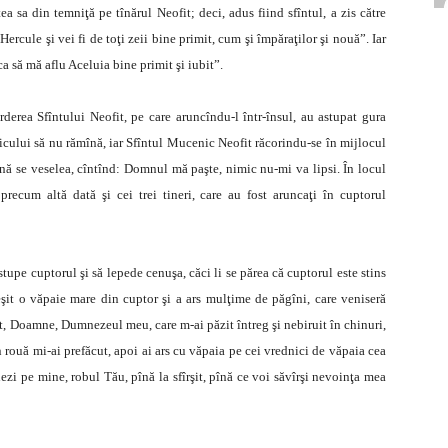
a sa din temniţă pe tînărul Neofit; deci, adus fiind sfîntul, a zis către
ercule şi vei fi de toţi zeii bine primit, cum şi împăraţilor şi nouă”. Iar
a să mă aflu Aceluia bine primit şi iubit”.
derea Sfîntului Neofit, pe care aruncîndu-l într-însul, au astupat gura
enicului să nu rămînă, iar Sfîntul Mucenic Neofit răcorindu-se în mijlocul
nă se veselea, cîntînd: Domnul mă paşte, nimic nu-mi va lipsi. În locul
precum altă dată şi cei trei tineri, care au fost aruncaţi în cuptorul
stupe cuptorul şi să lepede cenuşa, căci li se părea că cuptorul este stins
eşit o văpaie mare din cuptor şi a ars mulţime de păgîni, care veniseră
tat, Doamne, Dumnezeul meu, care m-ai păzit întreg şi nebiruit în chinuri,
n rouă mi-ai prefăcut, apoi ai ars cu văpaia pe cei vrednici de văpaia cea
ezi pe mine, robul Tău, pînă la sfîrşit, pînă ce voi săvîrşi nevoinţa mea