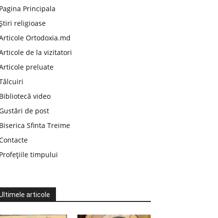
Pagina Principala
Știri religioase
Articole Ortodoxia.md
Articole de la vizitatori
Articole preluate
Tâlcuiri
Bibliotecă video
Gustări de post
Biserica Sfinta Treime
Contacte
Profețiile timpului
Ultimele articole