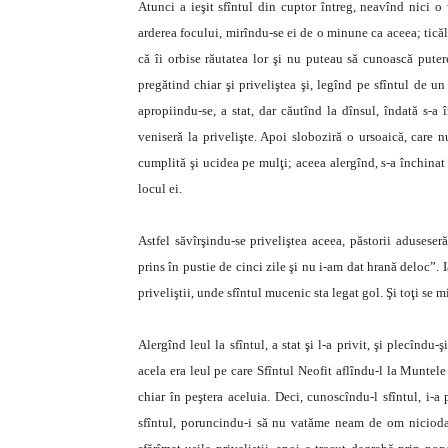
Atunci a ieşit sfîntul din cuptor întreg, neavînd nici o 
arderea focului, mirîndu-se ei de o minune ca aceea; ticălo
că îi orbise răutatea lor şi nu puteau să cunoască putere
pregătind chiar şi priveliştea şi, legînd pe sfîntul de un
apropiindu-se, a stat, dar căutînd la dînsul, îndată s-a 
veniseră la privelişte. Apoi sloboziră o ursoaică, care 
cumplită şi ucidea pe mulţi; aceea alergînd, s-a închinat 
locul ei.
Astfel săvîrşindu-se priveliştea aceea, păstorii adusese
prins în pustie de cinci zile şi nu i-am dat hrană deloc”.
priveliştii, unde sfîntul mucenic sta legat gol. Şi toţi se mi
Alergînd leul la sfîntul, a stat şi l-a privit, şi plecîndu-
acela era leul pe care Sfîntul Neofit aflîndu-l la Muntele O
chiar în peştera aceluia. Deci, cunoscîndu-l sfîntul, i-a
sfîntul, poruncindu-i să nu vatăme neam de om niciodată