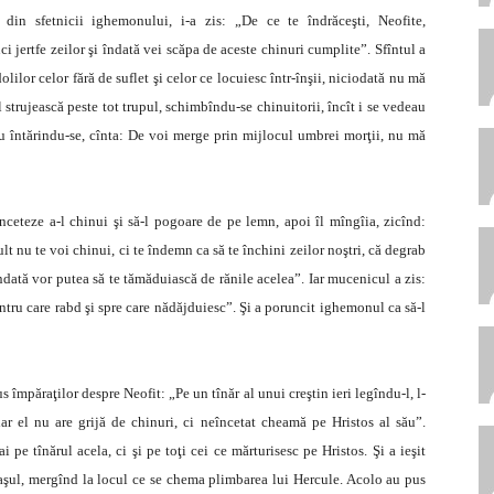
din sfetnicii ighemonului, i-a zis: „De ce te îndrăceşti, Neofite,
 jertfe zeilor şi îndată vei scăpa de aceste chinuri cumplite”. Sfîntul a
lilor celor fără de suflet şi celor ce locuiesc într-înşii, niciodată nu mă
l strujească peste tot trupul, schimbîndu-se chinuitorii, încît i se vedeau
eu întărindu-se, cînta: De voi merge prin mijlocul umbrei morţii, nu mă
ceteze a-l chinui şi să-l pogoare de pe lemn, apoi îl mîngîia, zicînd:
lt nu te voi chinui, ci te îndemn ca să te închini zeilor noştri, că degrab
îndată vor putea să te tămăduiască de rănile acelea”. Iar mucenicul a zis:
ru care rabd şi spre care nădăjduiesc”. Şi a poruncit ighemonul ca să-l
 împăraţilor despre Neofit: „Pe un tînăr al unui creştin ieri legîndu-l, l-
ar el nu are grijă de chinuri, ci neîncetat cheamă pe Hristos al său”.
 pe tînărul acela, ci şi pe toţi cei ce mărturisesc pe Hristos. Şi a ieşit
taşul, mergînd la locul ce se chema plimbarea lui Hercule. Acolo au pus