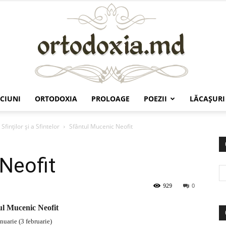
CIUNI
ORTODOXIA
PROLOAGE
POEZII
LĂCAŞURI
Ortodoxia.md
Sfinților și a Sfintelor
Sfântul Mucenic Neofit
Neofit
929
0
ul Mucenic Neofit
nuarie (3 februarie)