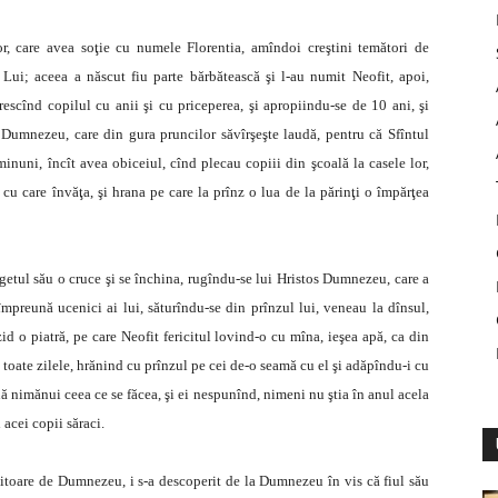
, care avea soţie cu numele Florentia, amîndoi creştini temători de
Lui; aceea a născut fiu parte bărbătească şi l-au numit Neofit, apoi,
rescînd copilul cu anii şi cu priceperea, şi apropiindu-se de 10 ani, şi
ui Dumnezeu, care din gura pruncilor săvîrşeşte laudă, pentru că Sfîntul
minuni, încît avea obiceiul, cînd plecau copiii din şcoală la casele lor,
, cu care învăţa, şi hrana pe care la prînz o lua de la părinţi o împărţea
getul său o cruce şi se închina, rugîndu-se lui Hristos Dumnezeu, care a
 împreună ucenici ai lui, săturîndu-se din prînzul lui, veneau la dînsul,
zid o piatră, pe care Neofit fericitul lovind-o cu mîna, ieşea apă, ca din
n toate zilele, hrănind cu prînzul pe cei de-o seamă cu el şi adăpîndu-i cu
ă nimănui ceea ce se făcea, şi ei nespunînd, nimeni nu ştia în anul acela
 acei copii săraci.
iubitoare de Dumnezeu, i s-a descoperit de la Dumnezeu în vis că fiul său