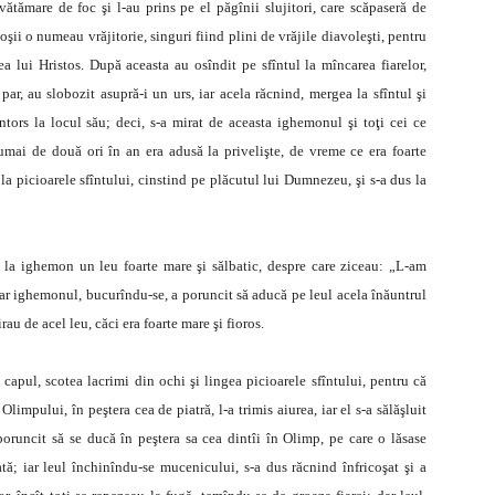
vătămare de foc şi l-au prins pe el păgînii slujitori, care scăpaseră de
şii o numeau vrăjitorie, singuri fiind plini de vrăjile diavoleşti, pentru
a lui Hristos. După aceasta au osîndit pe sfîntul la mîncarea fiarelor,
 par, au slobozit asupră-i un urs, iar acela răcnind, mergea la sfîntul şi
întors la locul său; deci, s-a mirat de aceasta ighemonul şi toţi cei ce
numai de două ori în an era adusă la privelişte, de vreme ce era foarte
la picioarele sfîntului, cinstind pe plăcutul lui Dumnezeu, şi s-a dus la
ră la ighemon un leu foarte mare şi sălbatic, despre care ziceau: „L-am
 Iar ighemonul, bucurîndu-se, a poruncit să aducă pe leul acela înăuntrul
rau de acel leu, căci era foarte mare şi fioros.
şi capul, scotea lacrimi din ochi şi lingea picioarele sfîntului, pentru că
limpului, în peştera cea de piatră, l-a trimis aiurea, iar el s-a sălăşluit
 poruncit să se ducă în peştera sa cea dintîi în Olimp, pe care o lăsase
; iar leul închinîndu-se mucenicului, s-a dus răcnind înfricoşat şi a