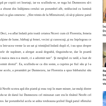
ă pe copiii cei însetaţi; iar ea sculîndu-se, se ruga lui Dumnezeu să-i
ă, a zburat din înălţimea cerului un porumbel alb, strălucind cu lumină
nsul cu glas omenesc: „Sînt trimis de la Mîntuitorul, că să-ţi păzesc patul
În
Do
eci, s-a aflat îndată prin toată cetatea Niceei cum că Florentia, femeia
Hr
ulţime de lume, bărbaţi şi femei, vecini şi cunoscuţi, şi nu înţelegeau ce
era într-acea vreme la un sat şi trimiţînd îndată după el, i-au spus despre
nele de supărare, a alergat acasă degrabă, tînguindu-se, dar în poartă
 că maica mea n-a murit, ci a adormit tare”. Şi mergînd cu tatăl, a luat de
rmit destul”. Ea, sculîndu-se ca din somn, a cuprins pe fiul său şi l-a
se acolo, a preamărit pe Dumnezeu, iar Florentia a spus bărbatului său
Re
bi
ma
vi
 Neofit scotea apă din piatră şi erau toţi în mare mirare, iar mulţi dintre
îndu-se de darul lui Dumnezeu cel minunat care era în tînărul Neofit cel
tos. Iar porumbelul acela se arăta totdeauna şezînd lîngă patul sfîntului