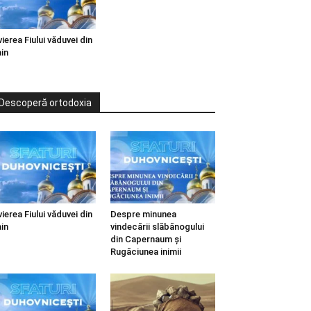
vierea Fiului văduvei din
in
Descoperă ortodoxia
vierea Fiului văduvei din
Despre minunea
in
vindecării slăbănogului
din Capernaum și
Rugăciunea inimii