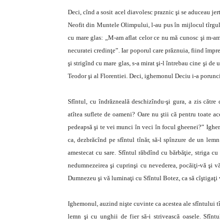
Deci, cînd a sosit acel diavolesc praznic şi se aduceau jer
Neofit din Muntele Olimpului, l-au pus în mijlocul tîrgului
cu mare glas: „M-am aflat celor ce nu mă cunosc şi m-am a
necuratei credinţe”. Iar poporul care prăznuia, fiind împ
şi strigînd cu mare glas, s-a mirat şi-l întrebau cine şi de 
Teodor şi al Florentiei. Deci, ighemonul Deciu i-a porunci
Sfîntul, cu îndrăzneală deschizîndu-şi gura, a zis către 
atîtea suflete de oameni? Oare nu ştii că pentru toate aces
pedeapsă şi te vei munci în veci în focul gheenei?” Ighe
ca, dezbrăcînd pe sfîntul tînăr, să-l spînzure de un lemn
amestecat cu sare. Sfîntul răbdînd cu bărbăţie, striga cu 
nedumnezeirea şi cuprinşi cu nevederea, pocăiţi-vă şi vă 
Dumnezeu şi vă luminaţi cu Sfîntul Botez, ca să cîştigaţi 
Ighemonul, auzind nişte cuvinte ca acestea ale sfîntului tî
lemn şi cu unghii de fier să-i strivească oasele. Sfîntu