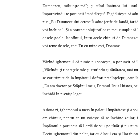
Dumnezeu, miluieşte-mă”; şi stînd înaintea lui unul 
împotrivindu-te poruncii împărăteşti? Făgăduieşte să aduci
zis: „Eu Dumnezeului ceresc Îi aduc jertfe de laudă, iar ido
voi închina”. Şi a poruncit slujitorilor ca mai cumplit să-
oasele goale. Iar sfîntul, întru acele chinuri de Dumnez
voi teme de rele, căci Tu cu mine eşti, Doamne.
Văzînd ighemonul că nimic nu sporeşte, a poruncit să în
„Văzîndu-ţi tinereţele tale şi cruţîndu-ţi sănătatea, mai mu
se vor trimite de la împăratul doftori preaînţelepţi, care 
„Eu am doctor pe Stăpînul meu, Domnul Iisus Hristos, pent
închidă în pivniţă legat.
A doua zi, ighemonul a mers în palatul împărătesc şi a spus
am chinuit, pentru că nu voieşte să se închine zeilor; i
Împăratul a poruncit să-l ardă de viu pe tînăr şi nu numai
Deciu ighemonul din palat, iar cu dînsul era şi Uar frun