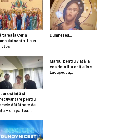
ălțarea la Cer a
Dumnezeu…
mnului nostru Iisus
istos
Marșul pentru viață la
cea de-a II-a ediție în s.
Lucășeuca,...
cunoștință și
necuvântare pentru
mele dătătoare de
ață – din partea...