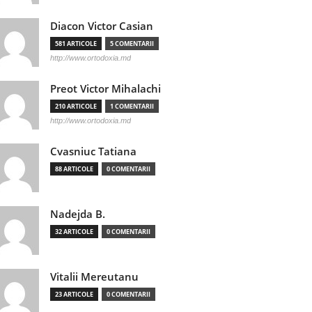
Diacon Victor Casian
581 ARTICOLE
5 COMENTARII
http://www.ortodoxia.md
Preot Victor Mihalachi
210 ARTICOLE
1 COMENTARII
http://www.ortodoxia.md
Cvasniuc Tatiana
88 ARTICOLE
0 COMENTARII
Nadejda B.
32 ARTICOLE
0 COMENTARII
Vitalii Mereutanu
23 ARTICOLE
0 COMENTARII