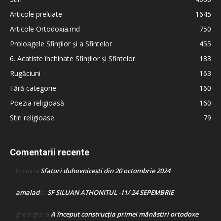
Articole preluate
1645
Articole Ortodoxia.md
750
Proloagele Sfinților și a Sfintelor
455
6. Acatiste închinate Sfinților și Sfintelor
183
Rugăciuni
163
Fără categorie
160
Poezia religioasă
160
Stiri religioase
79
Comentarii recente
Sfaturi duhovnicești din 20 octombrie 2024
Doina
la
amalad
SF SILUAN ATHONITUL -11/ 24 SEPEMBRIE
la
A început construcţia primei mănăstiri ortodoxe
gheorghe
la