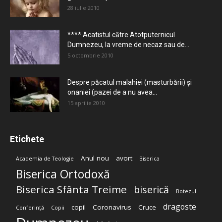
28 iulie 2010
**** Acatistul către Atotputernicul
Dumnezeu, la vreme de necaz sau de...
5 octombrie 2010
Despre păcatul malahiei (masturbării) şi
onaniei (pazei de a nu avea...
15 aprilie 2010
Etichete
Anul nou
avort
Academia de Teologie
Biserica
Biserica Ortodoxă
Biserica Sfânta Treime
biserică
Botezul
dragoste
copil
Coronavirus
Cruce
Conferință
Copii