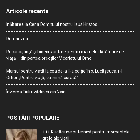
Articole recente
Înălțarea la Cer a Domnului nostru Iisus Hristos
Dumnezeu…
Recunoștință și binecuvântare pentru mamele dătătoare de
viață – din partea preoților Vicariatului Orhei
Marșul pentru viață la cea de-a II-a ediție în s. Lucășeuca, r-l
Orhei: „Pentru viață, cu inimă curată”
Învierea Fiului văduvei din Nain
POSTĂRI POPULARE
+++ Rugăciune puternică pentru momentele
grele ale vieţii