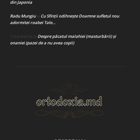
din Japonia
Radu Mungiu
Cu Sfinții odihnește Doamne sufletul nou
la
adormitei roabei Tale…
Despre păcatul malahiei (masturbării) şi
Crina Marina
la
onaniei (pazei de a nu avea copii)