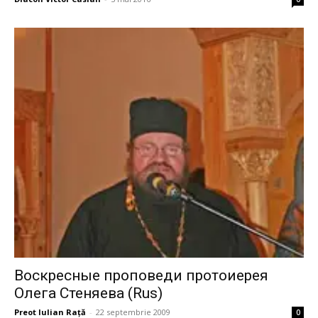
Воскресные проповеди протоиерея
Олега Стеняева (Rus)
Preot Iulian Raţă
-
22 septembrie 2009
0