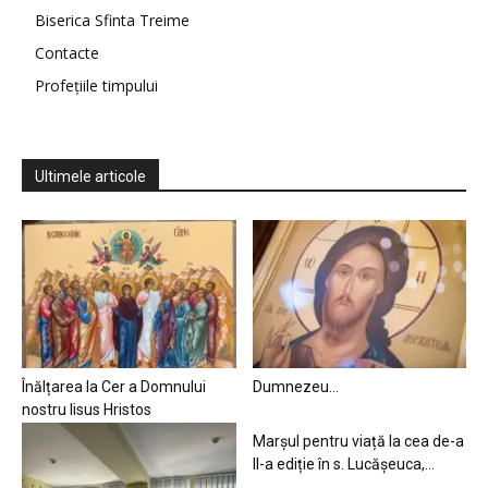
Biserica Sfinta Treime
Contacte
Profețiile timpului
Ultimele articole
Înălțarea la Cer a Domnului
Dumnezeu…
nostru Iisus Hristos
Marșul pentru viață la cea de-a
II-a ediție în s. Lucășeuca,...