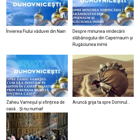
Învierea Fiului văduvei din Nain
Despre minunea vindecării
slăbănogului din Capernaum și
Rugăciunea inimii
Zaheu Vameșul și sfințirea de
Aruncă grija ta spre Domnul…
casă… Și nu numai!