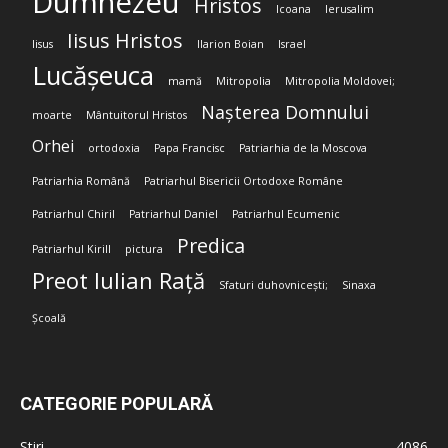
Dumnezeu
Hristos
Icoana
Ierusalim
Iisus Hristos
Iisus
Ilarion Boian
Israel
Lucășeuca
mamă
Mitropolia
Mitropolia Moldovei;
Nașterea Domnului
moarte
Mântuitorul Hristos
Orhei
ortodoxia
Papa Francisc
Patriarhia de la Moscova
Patriarhia Română
Patriarhul Bisericii Ortodoxe Române
Patriarhul Chiril
Patriarhul Daniel
Patriarhul Ecumenic
Predica
Patriarhul Kirill
pictura
Preot Iulian Rață
Sfaturi duhovnicești;
Sinaxa
Școală
CATEGORIE POPULARĂ
Stiri
4086