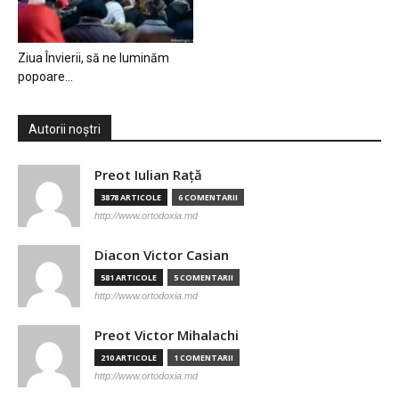
Ziua Învierii, să ne luminăm
popoare…
Autorii noștri
Preot Iulian Raţă
3878 ARTICOLE
6 COMENTARII
http://www.ortodoxia.md
Diacon Victor Casian
581 ARTICOLE
5 COMENTARII
http://www.ortodoxia.md
Preot Victor Mihalachi
210 ARTICOLE
1 COMENTARII
http://www.ortodoxia.md