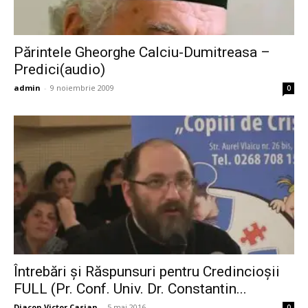
Părintele Gheorghe Calciu-Dumitreasa –
Predici(audio)
admin
-
9 noiembrie 2009
0
Întrebări și Răspunsuri pentru Credincioșii
FULL (Pr. Conf. Univ. Dr. Constantin...
Diacon Victor Casian
-
5 mai 2016
0