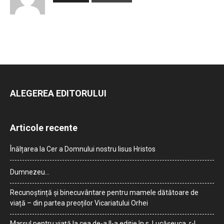
ALEGEREA EDITORULUI
Articole recente
Înălțarea la Cer a Domnului nostru Iisus Hristos
Dumnezeu…
Recunoștință și binecuvântare pentru mamele dătătoare de
viață – din partea preoților Vicariatului Orhei
Marșul pentru viață la cea de-a II-a ediție în s. Lucășeuca, r-l