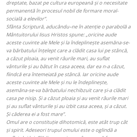
dreptate, bazat pe cultura europeană și o necesitate
permanentă în procesul nobil de formare moral-
socială a elevilo
r”.
Sfânta Scriptură, aducându–ne în atenție o parabolă a
Mântuitorului Iisus Hristos spune: „
oricine aude
aceste cuvinte ale Mele şi la îndeplineşte asemăna-se-
va bărbatului înţelept care a clădit casa lui pe stâncă,
a căzut ploaia, au venit râurile mari, au suflat
vânturile şi au bătut în casa aceea, dar ea n-a căzut,
fiindcă era întemeiată pe stâncă. Iar oricine aude
aceste cuvinte ale Mele şi nu le îndeplineşte,
asemăna-se-va bărbatului nechibzuit care şi-a clădit
casa pe nisip. Şi a căzut ploaia şi au venit râurile mari
şi au suflat vânturile şi au izbit casa aceea, şi a căzut.
Şi căderea ei a fost mare
”.
Omul are o constituție dihotomică, este atât trup cât
și spirit. Adeseori trupul omului este o oglindă a