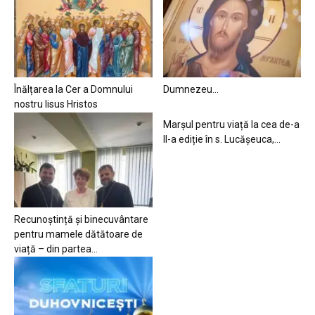
Înălțarea la Cer a Domnului
Dumnezeu…
nostru Iisus Hristos
Marșul pentru viață la cea de-a
II-a ediție în s. Lucășeuca,...
Recunoștință și binecuvântare
pentru mamele dătătoare de
viață – din partea...