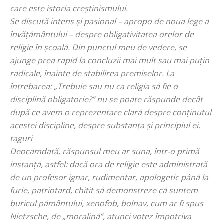
care este istoria creştinismului.
Se discută intens şi pasional – apropo de noua lege a
învăţământului – despre obligativitatea orelor de
religie în școală. Din punctul meu de vedere, se
ajunge prea rapid la concluzii mai mult sau mai puţin
radicale, înainte de stabilirea premiselor. La
întrebarea: „Trebuie sau nu ca religia să fie o
disciplină obligatorie?” nu se poate răspunde decât
după ce avem o reprezentare clară despre conţinutul
acestei discipline, despre substanţa şi principiul ei.
taguri
Deocamdată, răspunsul meu ar suna, într-o primă
instanţă, astfel: dacă ora de religie este administrată
de un profesor ignar, rudimentar, apologetic până la
furie, patriotard, chitit să demonstreze că suntem
buricul pământului, xenofob, bolnav, cum ar fi spus
Nietzsche, de „moralină”, atunci votez împotriva