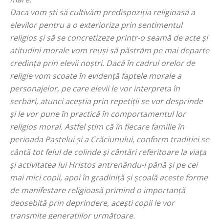
Daca vom ști să cultivăm predispoziția religioasă a
elevilor pentru a o exterioriza prin sentimentul
religios și să se concretizeze printr-o seamă de acte și
atitudini morale vom reuși să păstrăm pe mai departe
credința prin elevii noștri. Dacă în cadrul orelor de
religie vom scoate în evidență faptele morale a
personajelor, pe care elevii le vor interpreta în
serbări, atunci aceștia prin repetiții se vor desprinde
și le vor pune în practică în comportamentul lor
religios moral. Astfel știm că în fiecare familie în
perioada Paștelui și a Crăciunului, conform tradiției se
cântă tot felul de colinde și cântări referitoare la viața
și activitatea lui Hristos antrenându-i până și pe cei
mai mici copii, apoi în gradiniță și școală aceste forme
de manifestare religioasă primind o importanță
deosebită prin deprindere, acești copii le vor
transmite generațiilor următoare.