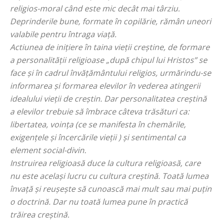
religios-moral când este mic decât mai târziu.
Deprinderile bune, formate în copilărie, rămân uneori
valabile pentru întraga viață.
Actiunea de inițiere în taina vieții creștine, de formare
a personalității religioase „
după chipul lui Hristos
” se
face și în cadrul învățământului religios, urmărindu-se
informarea și formarea elevilor în vederea atingerii
idealului vieții de creștin. Dar personalitatea creștină
a elevilor trebuie să îmbrace câteva trăsături ca:
libertatea, voința (ce se manifesta în chemările,
exigențele și încercările vieții ) și sentimental ca
element social-divin.
Instruirea religioasă duce la cultura religioasă, care
nu este același lucru cu cultura creștină. Toată lumea
învață și reușește să cunoască mai mult sau mai puțin
o doctrină. Dar nu toată lumea pune în practică
trăirea creștină.