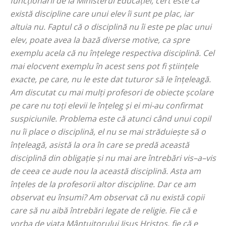
funcționarii de la Ministerul Educației, cert este că
există discipline care unui elev îi sunt pe plac, iar
altuia nu. Faptul că o disciplină nu îi este pe plac unui
elev, poate avea la bază diverse motive, ca spre
exemplu acela că nu înțelege respectiva disciplină. Cel
mai elocvent exemplu în acest sens pot fi științele
exacte, pe care, nu le este dat tuturor să le înțeleagă.
Am discutat cu mai mulți profesori de obiecte școlare
pe care nu toți elevii le înțeleg și ei mi-au confirmat
suspiciunile. Problema este că atunci când unui copil
nu îi place o disciplină, el nu se mai străduiește să o
înțeleagă, asistă la ora în care se predă această
disciplină din obligație și nu mai are întrebări vis–a–vis
de ceea ce aude nou la această disciplină. Asta am
înțeles de la profesorii altor discipline. Dar ce am
observat eu însumi? Am observat că nu există copii
care să nu aibă întrebări legate de religie. Fie că e
vorba de viața Mântuitorului Iisus Hristos, fie că e