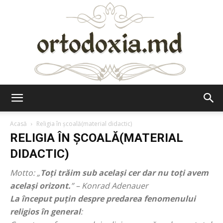
Ortodoxia.md
Acasă
Religia în școală(material didactic)
RELIGIA ÎN ȘCOALĂ(MATERIAL
DIDACTIC)
Motto: „
Toţi trăim sub acelaşi cer dar nu toţi avem
acelaşi orizont.
” – Konrad Adenauer
La început puțin despre predarea fenomenului
religios în general
: