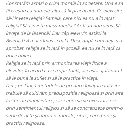
Constatăm astăzi o criză morală în societate. Una e să
fii creștin cu numele, alta să fii practicant. Pe elevi cine
să-i învețe religia? Familia, care nici ea nu a învățat
religia? Să-i învețe mass-media ? Ar fi un nou sens. Să
învețe de la Biserică? Dar câți elevi vin astăzi la
Biserică? A mai rămas școala. Deși, după cum deja s-a
aprobat, religia se învață în școală, ea nu se învață ca
orice obiect.
Religia se învață prin armonizarea vieții fizice a
elevului, în acord cu cea spirituală, aceasta ajutându-l
să le pună la suflet și să le practice în viață.
Deci, pe lângă metodele de predare-învățare folosite,
trebuie să cultivăm predispoziția religioasă și prin alte
forme de manifestare, care apoi să se exteriorizeze
prin sentimentul religios și să se concretizeze printr-o
serie de acte și atitudini morale, rituri, ceremonii și
practici religioase.