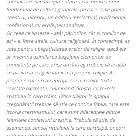
specializare sau înregimentare, ci instituirea unui
fundament de cultură generală, pe care să se poată
construi, ulterior, un edificiu intelectual, profesional,
confesional, cu profil personalizat.
Or ceea ce lipseşte – atât părinţilor, cât şi copiilor de
azi – e, între altele, cultura religioasă. În consecinţă, aş
vota pentru obligativitatea orelor de religie, dacă ele
ar însemna asimilarea bagajului elementar de
cunoştinţe pe care orice om întreg trebuie să le aibă
cu privire la religiile lumii şi la propria religie. Aş
propune cursuri de apropriere a marilor texte
revelate existente, culminând, fireşte, cu textele
spaţiului în care trăim. Orice trăitor în spaţiul
creştinătăţii trebuie să ştie ce conţine Biblia, care este
istoria creştinismului, care sunt diferenţele dintre
feluritele confesiuni creştine. Trebuie să ştie, de
asemenea, sensul ritualului la care participă, uneori,
rutinier şi decerebrat. Aş adăuga o serie de lecţii de