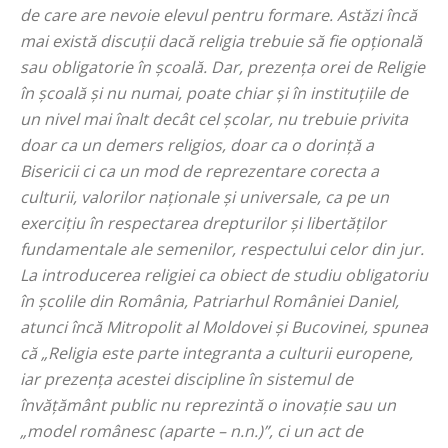
de care are nevoie elevul pentru formare. Astăzi încă
mai există discuții dacă religia trebuie să fie opțională
sau obligatorie în școală. Dar, prezența orei de Religie
în școală și nu numai, poate chiar și în instituțiile de
un nivel mai înalt decât cel școlar, nu trebuie privita
doar ca un demers religios, doar ca o dorință a
Bisericii ci ca un mod de reprezentare corecta a
culturii, valorilor naționale și universale, ca pe un
exercițiu în respectarea drepturilor și libertăților
fundamentale ale semenilor, respectului celor din jur.
La introducerea religiei ca obiect de studiu obligatoriu
în școlile din România, Patriarhul României Daniel,
atunci încă Mitropolit al Moldovei și Bucovinei, spunea
că „
Religia este parte integranta a culturii europene,
iar prezența acestei discipline în sistemul de
învățământ public nu reprezintă o inovație sau un
„model românesc (aparte – n.n.)”, ci un act de