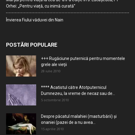
Orhei: „Pentru viață, cu inimă curată”
Învierea Fiului văduvei din Nain
POSTĂRI POPULARE
+++ Rugăciune puternică pentru momentele
grele ale vieţii
28 iulie 2010
**** Acatistul către Atotputernicul
Dumnezeu, la vreme de necaz sau de...
5 octombrie 2010
Despre păcatul malahiei (masturbării) şi
onaniei (pazei de a nu avea...
15 aprilie 2010