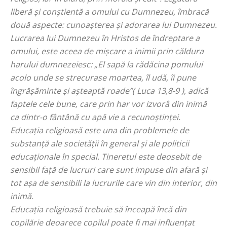
liberă și conștientă a omului cu Dumnezeu, îmbracă
două aspecte: cunoașterea și adorarea lui Dumnezeu.
Lucrarea lui Dumnezeu în Hristos de îndreptare a
omului, este aceea de mișcare a inimii prin căldura
harului dumnezeiesc: „
El sapă la rădăcina pomului
acolo unde se strecurase moartea, îl udă, îi pune
îngrășăminte și așteaptă roade
”( Luca 13,8-9 ), adică
faptele cele bune, care prin har vor izvorâ din inimă
ca dintr-o fântână cu apă vie a recunoștinței.
Educația religioasă este una din problemele de
substanță ale societății în general și ale politicii
educaționale în special. Tineretul este deosebit de
sensibil față de lucruri care sunt impuse din afară și
tot așa de sensibili la lucrurile care vin din interior, din
inimă.
Educația religioasă trebuie să înceapă încă din
copilărie deoarece copilul poate fi mai influențat