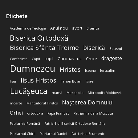
Etichete
Anul nou
avort
Academia de Teologie
Biserica
Biserica Ortodoxă
Biserica Sfânta Treime
biserică
Botezul
dragoste
copil
Coronavirus
Cruce
Conferință
Copii
Dumnezeu
Hristos
Icoana
Ierusalim
Iisus Hristos
Iisus
Ilarion Boian
Israel
Lucășeuca
mamă
Mitropolia
Mitropolia Moldovei;
Nașterea Domnului
moarte
Mântuitorul Hristos
Orhei
ortodoxia
Papa Francisc
Patriarhia de la Moscova
Patriarhia Română
Patriarhul Bisericii Ortodoxe Române
Patriarhul Chiril
Patriarhul Daniel
Patriarhul Ecumenic