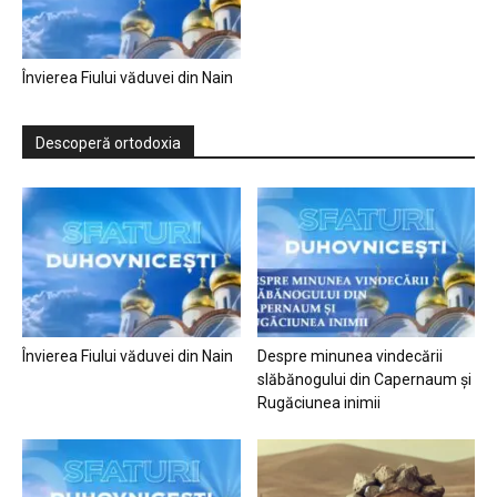
Învierea Fiului văduvei din Nain
Descoperă ortodoxia
Învierea Fiului văduvei din Nain
Despre minunea vindecării
slăbănogului din Capernaum și
Rugăciunea inimii