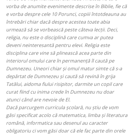
vorba de anumite evenimente descrise în Biblie, fie că
e vorba despre cele 10 Porunci, copiii întotdeauna au
întrebări chiar dacă despre acestea toate abia
urmează să se vorbească peste câteva lecții. Deci,
religia, nu este o disciplină care cumva ar putea
deveni neinteresantă pentru elevi. Religia este
disciplina care vine să plinească acea parte din
interiorul omului care în permanență îl caută pe
Dumnezeu. Uneori chiar și omul matur simte că s-a
depărtat de Dumnezeu și caută să revină în grija
Tatălui, aidoma fiului risipitor, darmite un copil care
curat fiind cu inima crede în Dumnezeu nu doar
atunci când are nevoie de El.
Dacă parcurgem curricula școlară, nu știu de vom
găsi specificat acolo că matematica, limba și literatura
română, informatica sau desenul au caracter
obligatoriu ci vom găsi doar că ele fac parte din orele