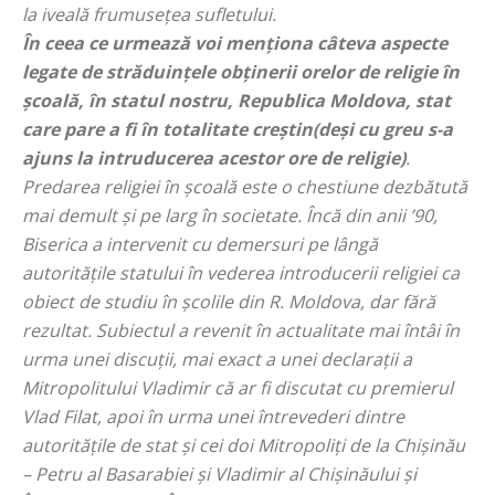
la iveală frumusețea sufletului.
În ceea ce urmează voi menționa câteva aspecte
legate de străduințele obținerii orelor de religie în
școală, în statul nostru, Republica Moldova, stat
care pare a fi în totalitate creștin(deși cu greu s-a
ajuns la intruducerea acestor ore de religie)
.
Predarea religiei în școală este o chestiune dezbătută
mai demult și pe larg în societate. Încă din anii ’90,
Biserica a intervenit cu demersuri pe lângă
autoritățile statului în vederea introducerii religiei ca
obiect de studiu în școlile din R. Moldova, dar fără
rezultat. Subiectul a revenit în actualitate mai întâi în
urma unei discuții, mai exact a unei declarații a
Mitropolitului Vladimir că ar fi discutat cu premierul
Vlad Filat, apoi în urma unei întrevederi dintre
autoritățile de stat și cei doi Mitropoliți de la Chișinău
– Petru al Basarabiei și Vladimir al Chișinăului și