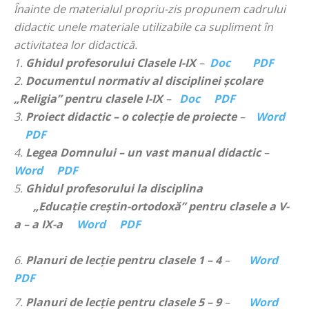
Înainte de materialul propriu-zis propunem cadrului
didactic unele materiale utilizabile ca supliment în
activitatea lor didactică.
1.
Ghidul profesorului Clasele I-IX
–
Doc
PDF
2.
Documentul normativ al disciplinei şcolare
„Religia” pentru clasele I-IX
–
Doc
PDF
3.
Proiect didactic – o colecție de proiecte
–
Word
PDF
4.
Legea Domnului – un vast manual didactic
–
Word
PDF
5.
Ghidul profesorului la disciplina
„Educaţie creştin-ortodoxă” pentru clasele a V-
a – a IX-a
Word
PDF
6.
Planuri de lecție pentru clasele 1 – 4
–
Word
PDF
7.
Planuri de lecție pentru clasele 5 – 9
–
Word