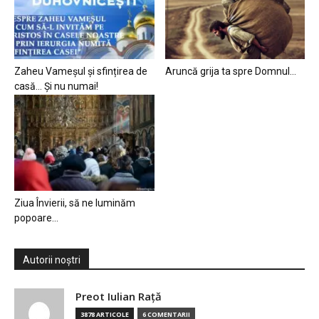
Zaheu Vameșul și sfințirea de
Aruncă grija ta spre Domnul…
casă… Și nu numai!
Ziua Învierii, să ne luminăm
popoare…
Autorii noștri
Preot Iulian Raţă
3878 ARTICOLE
6 COMENTARII