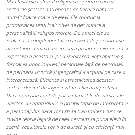
Manifestările cultural religioase – printre care și
serbările școlare antrenează de fiecare dată un
număr foarte mare de elevi. Ele conduc la
promovarea unui înalt nivel de dezvoltare a
personalității religios morale. De obicei ele se
realizează complementar cu activitățile punându-se
accent într-o mai mare masură pe latura exterioară și
expresivă a acestora, pe dezvoltarea vieții afective și
formarea unor impresii personale față de personaj,
de perioada istorică și geografică a acțiunii pe care o
interpretează. Eficiența și atractivitatea acestor
serbări depind de ingeniozitatea fiecărui profesor.
Dacă vom ține cont de particularitățile de vârstă ale
elevilor, de aptitudinile și posibilitățile de interpretare
a personajului, dacă vom ști să transmitem cum se
cuvine teoria legată de ceea ce vrem să pună elevii în
scenă, rezultatele vor fi de durată și cu eficiență mai
mare.