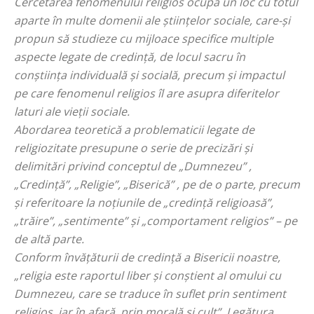
Cercetarea fenomenului religios ocupă un loc cu totul
aparte în multe domenii ale științelor sociale, care-și
propun să studieze cu mijloace specifice multiple
aspecte legate de credință, de locul sacru în
conștiința individuală și socială, precum și impactul
pe care fenomenul religios îl are asupra diferitelor
laturi ale vieții sociale.
Abordarea teoretică a problematicii legate de
religiozitate presupune o serie de precizări și
delimitări privind conceptul de „
Dumnezeu
” ,
„
Credință
”, „
Religie
”, „
Biserică
” , pe de o parte, precum
și referitoare la noțiunile de „c
redință religioasă
”,
„
trăire
”, „
sentimente
” și „
comportament religios
” – pe
de altă parte.
Conform învățăturii de credință a Bisericii noastre,
„
religia este raportul liber și conștient al omului cu
Dumnezeu, care se traduce în suflet prin sentiment
religios, iar în afară, prin morală și cult
”. Legătura