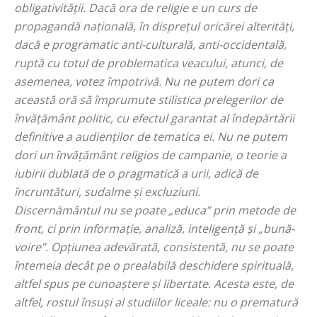
obligativităţii. Dacă ora de religie e un curs de
propagandă naţională, în dispreţul oricărei alterităţi,
dacă e programatic anti-culturală, anti-occidentală,
ruptă cu totul de problematica veacului, atunci, de
asemenea, votez împotrivă. Nu ne putem dori ca
această oră să împrumute stilistica prelegerilor de
învăţământ politic, cu efectul garantat al îndepărtării
definitive a audienţilor de tematica ei. Nu ne putem
dori un învăţământ religios de campanie, o teorie a
iubirii dublată de o pragmatică a urii, adică de
încruntături, sudalme şi excluziuni.
Discernământul nu se poate „
educa
” prin metode de
front, ci prin informaţie, analiză, inteligenţă şi „
bună-
voire
”. Opţiunea adevărată, consistentă, nu se poate
întemeia decât pe o prealabilă deschidere spirituală,
altfel spus pe cunoaştere şi libertate. Acesta este, de
altfel, rostul însuşi al studiilor liceale: nu o prematură