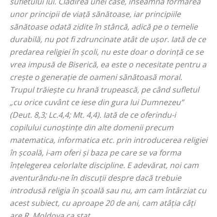
sufletului lui. Clădirea unei case, înseamnă formarea
unor principii de viață sănătoase, iar principiile
sănătoase odată zidite în stâncă, adică pe o temelie
durabilă, nu pot fi zdruncinate atât de ușor. Iată de ce
predarea religiei în școli, nu este doar o dorință ce se
vrea impusă de Biserică, ea este o necesitate pentru a
crește o generație de oameni sănătoasă moral.
Trupul trăiește cu hrană trupească, pe când sufletul
„c
u orice cuvânt ce iese din gura lui Dumnezeu
”
(Deut. 8,3; Lc.4,4; Mt. 4,4). Iată de ce oferindu-i
copilului cunoștințe din alte domenii precum
matematica, informatica etc. prin introducerea religiei
în școală, i-am oferi și baza pe care se va forma
înțelegerea celorlalte discipline. E adevărat, noi cam
aventurându-ne în discuții despre dacă trebuie
introdusă religia în școală sau nu, am cam întârziat cu
acest subiect, cu aproape 20 de ani, cam atâția câți
are R. Moldova ca stat.