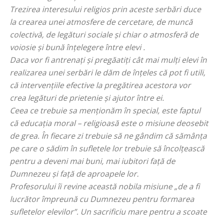
Trezirea interesului religios prin aceste serbări duce
la crearea unei atmosfere de cercetare, de muncă
colectivă, de legături sociale și chiar o atmosferă de
voiosie și bună înțelegere între elevi .
Daca vor fi antrenați și pregăatiți cât mai mulți elevi în
realizarea unei serbări le dăm de înțeles că pot fi utili,
că intervențiile efective la pregătirea acestora vor
crea legături de prietenie și ajutor între ei.
Ceea ce trebuie sa menționăm în special, este faptul
că educația moral – religioasă este o misiune deosebit
de grea. În fiecare zi trebuie să ne gândim că sămânța
pe care o sădim în sufletele lor trebuie să încolțească
pentru a deveni mai buni, mai iubitori față de
Dumnezeu și față de aproapele lor.
Profesorului îi revine această nobila misiune „de a fi
lucrător împreună cu Dumnezeu pentru formarea
sufletelor elevilor”. Un sacrificiu mare pentru a scoate