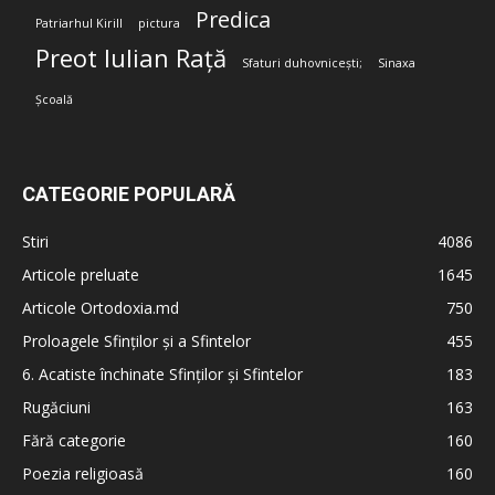
Predica
Patriarhul Kirill
pictura
Preot Iulian Rață
Sfaturi duhovnicești;
Sinaxa
Școală
CATEGORIE POPULARĂ
Stiri
4086
Articole preluate
1645
Articole Ortodoxia.md
750
Proloagele Sfinților și a Sfintelor
455
6. Acatiste închinate Sfinților și Sfintelor
183
Rugăciuni
163
Fără categorie
160
Poezia religioasă
160