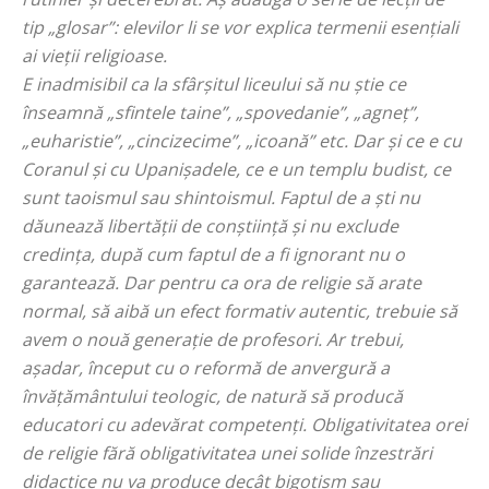
tip „glosar”: elevilor li se vor explica termenii esenţiali
ai vieţii religioase.
E inadmisibil ca la sfârşitul liceului să nu ştie ce
înseamnă „
sfintele taine
”, „
spovedanie
”, „
agneţ
”,
„
euharistie
”, „
cincizecime
”, „
icoană
” etc. Dar şi ce e cu
Coranul şi cu Upanişadele, ce e un templu budist, ce
sunt taoismul sau shintoismul. Faptul de a şti nu
dăunează libertăţii de conştiinţă şi nu exclude
credinţa, după cum faptul de a fi ignorant nu o
garantează. Dar pentru ca ora de religie să arate
normal, să aibă un efect formativ autentic, trebuie să
avem o nouă generaţie de profesori. Ar trebui,
aşadar, început cu o reformă de anvergură a
învăţământului teologic, de natură să producă
educatori cu adevărat competenţi. Obligativitatea orei
de religie fără obligativitatea unei solide înzestrări
didactice nu va produce decât bigotism sau