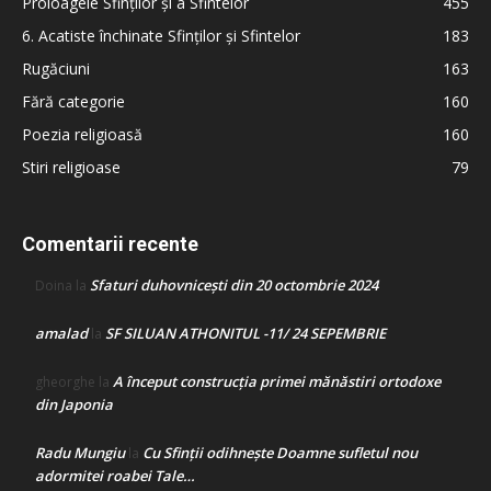
Proloagele Sfinților și a Sfintelor
455
6. Acatiste închinate Sfinților și Sfintelor
183
Rugăciuni
163
Fără categorie
160
Poezia religioasă
160
Stiri religioase
79
Comentarii recente
Sfaturi duhovnicești din 20 octombrie 2024
Doina
la
amalad
SF SILUAN ATHONITUL -11/ 24 SEPEMBRIE
la
A început construcţia primei mănăstiri ortodoxe
gheorghe
la
din Japonia
Radu Mungiu
Cu Sfinții odihnește Doamne sufletul nou
la
adormitei roabei Tale…