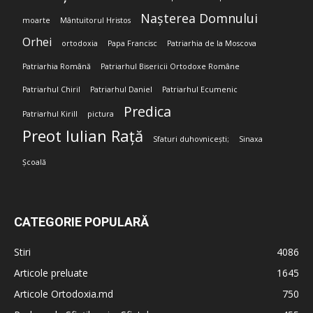
Nașterea Domnului
moarte
Mântuitorul Hristos
Orhei
ortodoxia
Papa Francisc
Patriarhia de la Moscova
Patriarhia Română
Patriarhul Bisericii Ortodoxe Române
Patriarhul Chiril
Patriarhul Daniel
Patriarhul Ecumenic
Predica
Patriarhul Kirill
pictura
Preot Iulian Rață
Sfaturi duhovnicești;
Sinaxa
Școală
CATEGORIE POPULARĂ
Stiri
4086
Articole preluate
1645
Articole Ortodoxia.md
750