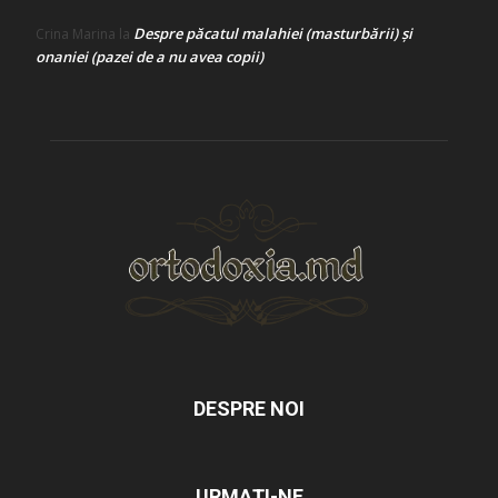
Despre păcatul malahiei (masturbării) şi
Crina Marina
la
onaniei (pazei de a nu avea copii)
DESPRE NOI
URMAȚI-NE