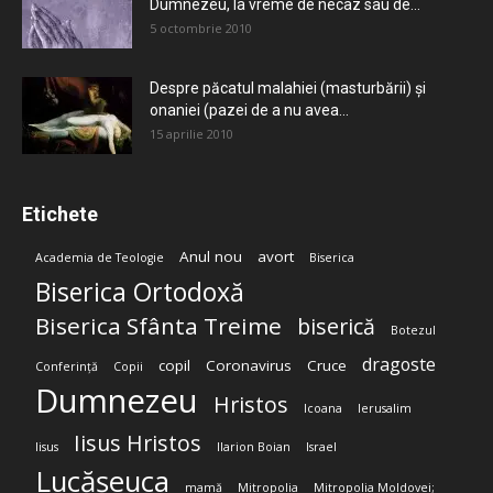
Dumnezeu, la vreme de necaz sau de...
5 octombrie 2010
Despre păcatul malahiei (masturbării) şi
onaniei (pazei de a nu avea...
15 aprilie 2010
Etichete
Anul nou
avort
Academia de Teologie
Biserica
Biserica Ortodoxă
Biserica Sfânta Treime
biserică
Botezul
dragoste
copil
Coronavirus
Cruce
Conferință
Copii
Dumnezeu
Hristos
Icoana
Ierusalim
Iisus Hristos
Iisus
Ilarion Boian
Israel
Lucășeuca
mamă
Mitropolia
Mitropolia Moldovei;