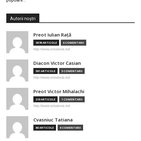
popoare…
Autorii noștri
Preot Iulian Raţă
3878 ARTICOLE
6 COMENTARII
http://www.ortodoxia.md
Diacon Victor Casian
581 ARTICOLE
5 COMENTARII
http://www.ortodoxia.md
Preot Victor Mihalachi
210 ARTICOLE
1 COMENTARII
http://www.ortodoxia.md
Cvasniuc Tatiana
88 ARTICOLE
0 COMENTARII