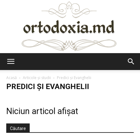
Ortodoxia.md
Acasă
Articole şi studii
Predici şi Evanghelii
PREDICI ŞI EVANGHELII
Niciun articol afișat
Căutare