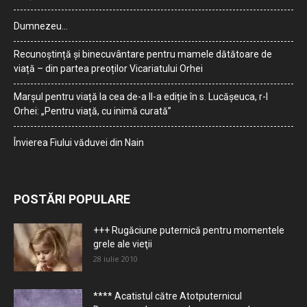
Dumnezeu…
Recunoștință și binecuvântare pentru mamele dătătoare de
viață – din partea preoților Vicariatului Orhei
Marșul pentru viață la cea de-a II-a ediție în s. Lucășeuca, r-l
Orhei: „Pentru viață, cu inimă curată”
Învierea Fiului văduvei din Nain
POSTĂRI POPULARE
+++ Rugăciune puternică pentru momentele
grele ale vieţii
28 iulie 2010
**** Acatistul către Atotputernicul