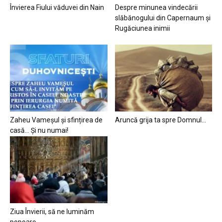
Învierea Fiului văduvei din Nain
Despre minunea vindecării
slăbănogului din Capernaum și
Rugăciunea inimii
Zaheu Vameșul și sfințirea de
Aruncă grija ta spre Domnul…
casă… Și nu numai!
Ziua Învierii, să ne luminăm