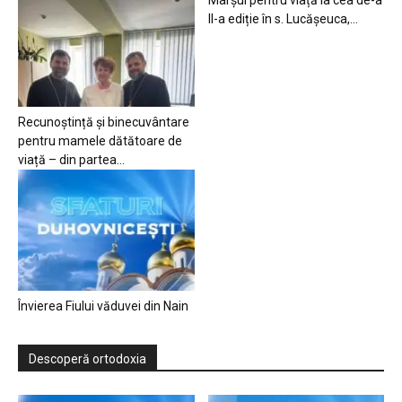
Marșul pentru viață la cea de-a
II-a ediție în s. Lucășeuca,...
Recunoștință și binecuvântare
pentru mamele dătătoare de
viață – din partea...
Învierea Fiului văduvei din Nain
Descoperă ortodoxia