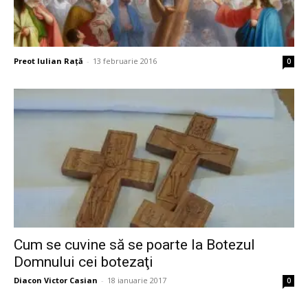
Preot Iulian Raţă
-
13 februarie 2016
0
Cum se cuvine să se poarte la Botezul
Domnului cei botezaţi
Diacon Victor Casian
-
18 ianuarie 2017
0