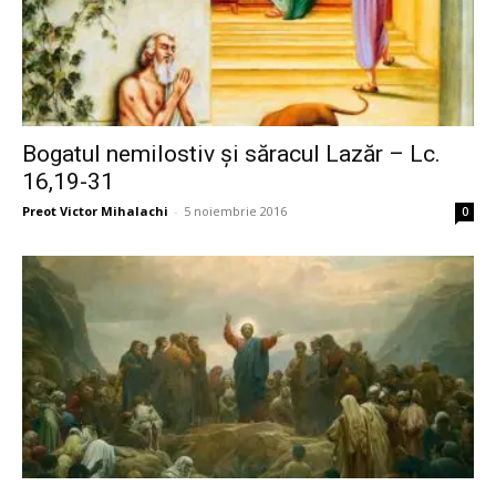
Bogatul nemilostiv şi săracul Lazăr – Lc.
16,19-31
Preot Victor Mihalachi
-
5 noiembrie 2016
0