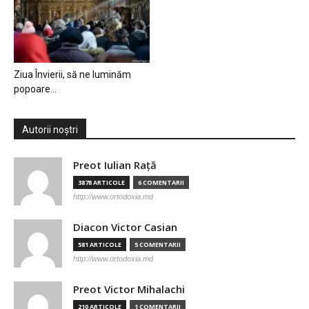
Ziua Învierii, să ne luminăm
popoare…
Autorii noștri
Preot Iulian Raţă
3878 ARTICOLE
6 COMENTARII
http://www.ortodoxia.md
Diacon Victor Casian
581 ARTICOLE
5 COMENTARII
http://www.ortodoxia.md
Preot Victor Mihalachi
210 ARTICOLE
1 COMENTARII