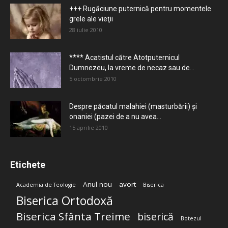
+++ Rugăciune puternică pentru momentele
grele ale vieţii
28 iulie 2010
**** Acatistul către Atotputernicul
Dumnezeu, la vreme de necaz sau de...
5 octombrie 2010
Despre păcatul malahiei (masturbării) şi
onaniei (pazei de a nu avea...
15 aprilie 2010
Etichete
Anul nou
avort
Academia de Teologie
Biserica
Biserica Ortodoxă
Biserica Sfânta Treime
biserică
Botezul