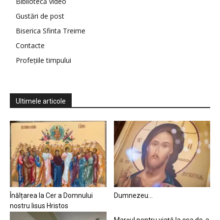
Bibliotecă video
Gustări de post
Biserica Sfinta Treime
Contacte
Profețiile timpului
Ultimele articole
Înălțarea la Cer a Domnului
Dumnezeu…
nostru Iisus Hristos