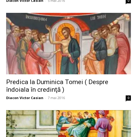
Diacon Victor Casian
-
5 mai 2016
0
Predica la Duminica Tomei ( Despre
îndoiala în credinţă )
Diacon Victor Casian
-
7 mai 2016
0