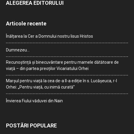
ALEGEREA EDITORULUI
Articole recente
Înălțarea la Cer a Domnului nostru Iisus Hristos
Dumnezeu…
Recunoștință și binecuvântare pentru mamele dătătoare de
viață – din partea preoților Vicariatului Orhei
Marșul pentru viață la cea de-a II-a ediție în s. Lucășeuca, r-l
Orhei: „Pentru viață, cu inimă curată”
Învierea Fiului văduvei din Nain
POSTĂRI POPULARE