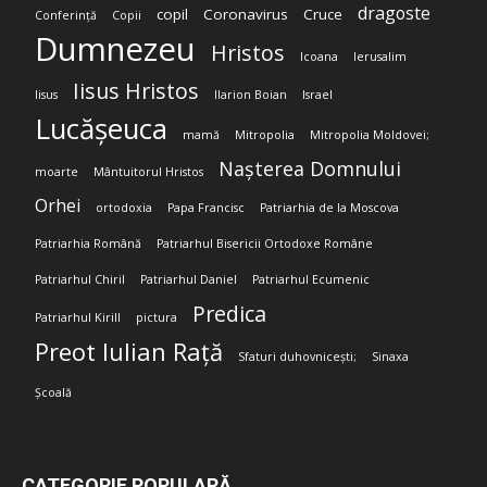
dragoste
copil
Coronavirus
Cruce
Conferință
Copii
Dumnezeu
Hristos
Icoana
Ierusalim
Iisus Hristos
Iisus
Ilarion Boian
Israel
Lucășeuca
mamă
Mitropolia
Mitropolia Moldovei;
Nașterea Domnului
moarte
Mântuitorul Hristos
Orhei
ortodoxia
Papa Francisc
Patriarhia de la Moscova
Patriarhia Română
Patriarhul Bisericii Ortodoxe Române
Patriarhul Chiril
Patriarhul Daniel
Patriarhul Ecumenic
Predica
Patriarhul Kirill
pictura
Preot Iulian Rață
Sfaturi duhovnicești;
Sinaxa
Școală
CATEGORIE POPULARĂ