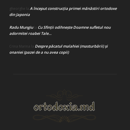
A început construcţia primei mănăstiri ortodoxe
gheorghe
la
din Japonia
Radu Mungiu
Cu Sfinții odihnește Doamne sufletul nou
la
adormitei roabei Tale…
Despre păcatul malahiei (masturbării) şi
Crina Marina
la
onaniei (pazei de a nu avea copii)