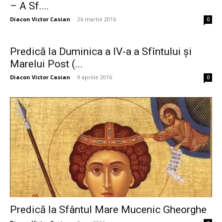
– A Sf....
Diacon Victor Casian
-
26 martie 2016
0
Predică la Duminica a IV-a a Sfîntului şi
Marelui Post (...
Diacon Victor Casian
-
9 aprilie 2016
0
Predică la Sfântul Mare Mucenic Gheorghe