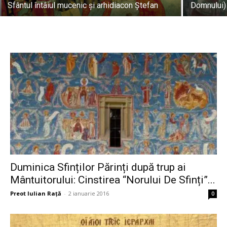
Sfântul întâiul mucenic şi arhidiacon Ştefan
Domnului)
Duminica Sfinților Părinți după trup ai
Mântuitorului: Cinstirea “Norului De Sfinți”...
Preot Iulian Raţă
-
2 ianuarie 2016
0