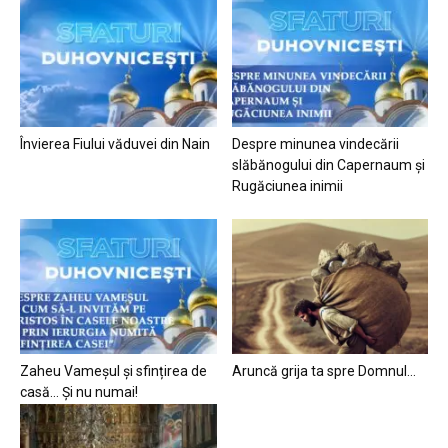
Învierea Fiului văduvei din Nain
Despre minunea vindecării
slăbănogului din Capernaum și
Rugăciunea inimii
Zaheu Vameșul și sfințirea de
Aruncă grija ta spre Domnul…
casă… Și nu numai!