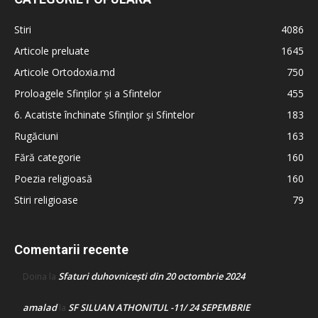
Stiri
4086
Articole preluate
1645
Articole Ortodoxia.md
750
Proloagele Sfinților și a Sfintelor
455
6. Acatiste închinate Sfinților și Sfintelor
183
Rugăciuni
163
Fără categorie
160
Poezia religioasă
160
Stiri religioase
79
Comentarii recente
Sfaturi duhovnicești din 20 octombrie 2024
Doina
la
amalad
SF SILUAN ATHONITUL -11/ 24 SEPEMBRIE
la