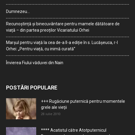
Dumnezeu…
Recunoștință și binecuvântare pentru mamele dătătoare de
viață – din partea preoților Vicariatului Orhei
Marșul pentru viață la cea de-a II-a ediție în s. Lucășeuca, r-l
Orhei: „Pentru viață, cu inimă curată”
Învierea Fiului văduvei din Nain
POSTĂRI POPULARE
+++ Rugăciune puternică pentru momentele
grele ale vieţii
28 iulie 2010
**** Acatistul către Atotputernicul