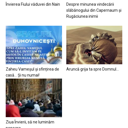
Învierea Fiului văduvei din Nain
Despre minunea vindecării
slăbănogului din Capernaum și
Rugăciunea inimii
Zaheu Vameșul și sfințirea de
Aruncă grija ta spre Domnul…
casă… Și nu numai!
Ziua Învierii, să ne luminăm