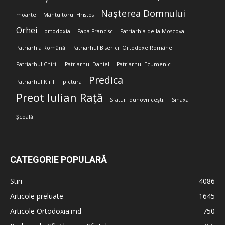
Nașterea Domnului
moarte
Mântuitorul Hristos
Orhei
ortodoxia
Papa Francisc
Patriarhia de la Moscova
Patriarhia Română
Patriarhul Bisericii Ortodoxe Române
Patriarhul Chiril
Patriarhul Daniel
Patriarhul Ecumenic
Predica
Patriarhul Kirill
pictura
Preot Iulian Rață
Sfaturi duhovnicești;
Sinaxa
Școală
CATEGORIE POPULARĂ
Stiri
4086
Articole preluate
1645
Articole Ortodoxia.md
750