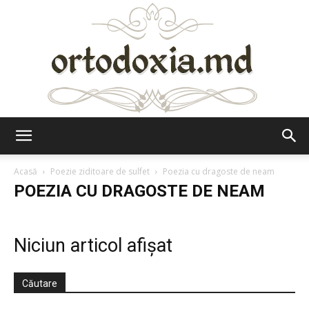
Ortodoxia.md
Acasă
Poezie ziditoare de sulfet
Poezia cu dragoste de neam
POEZIA CU DRAGOSTE DE NEAM
Niciun articol afișat
Căutare