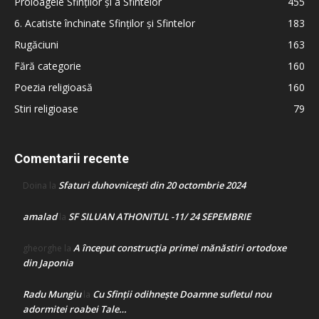
Proloagele Sfinților și a Sfintelor
455
6. Acatiste închinate Sfinților și Sfintelor
183
Rugăciuni
163
Fără categorie
160
Poezia religioasă
160
Stiri religioase
79
Comentarii recente
Sfaturi duhovnicești din 20 octombrie 2024
Doina
la
amalad
SF SILUAN ATHONITUL -11/ 24 SEPEMBRIE
la
A început construcţia primei mănăstiri ortodoxe
gheorghe
la
din Japonia
Radu Mungiu
Cu Sfinții odihnește Doamne sufletul nou
la
adormitei roabei Tale…