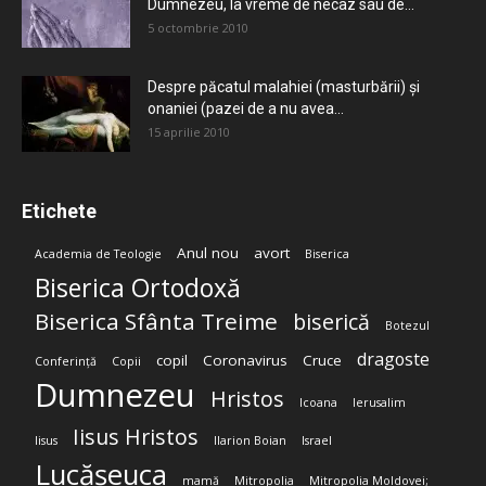
Dumnezeu, la vreme de necaz sau de...
5 octombrie 2010
Despre păcatul malahiei (masturbării) şi
onaniei (pazei de a nu avea...
15 aprilie 2010
Etichete
Anul nou
avort
Academia de Teologie
Biserica
Biserica Ortodoxă
Biserica Sfânta Treime
biserică
Botezul
dragoste
copil
Coronavirus
Cruce
Conferință
Copii
Dumnezeu
Hristos
Icoana
Ierusalim
Iisus Hristos
Iisus
Ilarion Boian
Israel
Lucășeuca
mamă
Mitropolia
Mitropolia Moldovei;