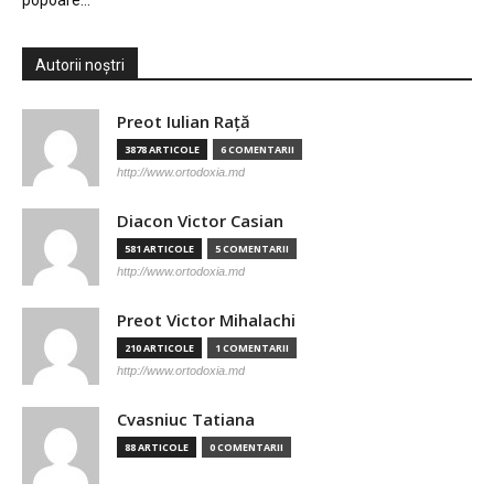
popoare…
Autorii noștri
Preot Iulian Raţă
3878 ARTICOLE
6 COMENTARII
http://www.ortodoxia.md
Diacon Victor Casian
581 ARTICOLE
5 COMENTARII
http://www.ortodoxia.md
Preot Victor Mihalachi
210 ARTICOLE
1 COMENTARII
http://www.ortodoxia.md
Cvasniuc Tatiana
88 ARTICOLE
0 COMENTARII