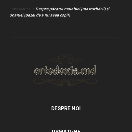
Despre păcatul malahiei (masturbării) şi
Crina Marina
la
onaniei (pazei de a nu avea copii)
DESPRE NOI
URMAȚI-NE