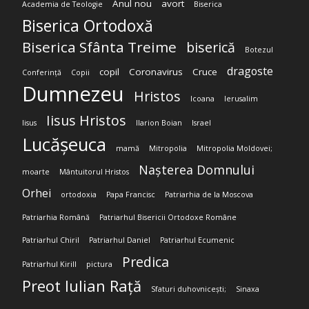
Anul nou
avort
Academia de Teologie
Biserica
Biserica Ortodoxă
Biserica Sfânta Treime
biserică
Botezul
dragoste
copil
Coronavirus
Cruce
Conferință
Copii
Dumnezeu
Hristos
Icoana
Ierusalim
Iisus Hristos
Iisus
Ilarion Boian
Israel
Lucășeuca
mamă
Mitropolia
Mitropolia Moldovei;
Nașterea Domnului
moarte
Mântuitorul Hristos
Orhei
ortodoxia
Papa Francisc
Patriarhia de la Moscova
Patriarhia Română
Patriarhul Bisericii Ortodoxe Române
Patriarhul Chiril
Patriarhul Daniel
Patriarhul Ecumenic
Predica
Patriarhul Kirill
pictura
Preot Iulian Rață
Sfaturi duhovnicești;
Sinaxa