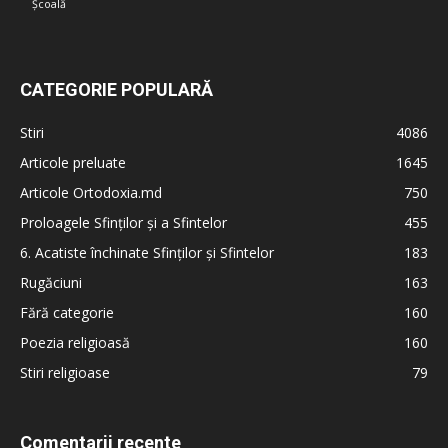
Școală
CATEGORIE POPULARĂ
Stiri
4086
Articole preluate
1645
Articole Ortodoxia.md
750
Proloagele Sfinților și a Sfintelor
455
6. Acatiste închinate Sfinților și Sfintelor
183
Rugăciuni
163
Fără categorie
160
Poezia religioasă
160
Stiri religioase
79
Comentarii recente