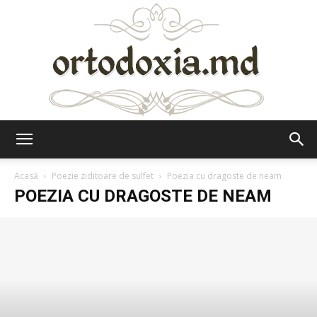
Ortodoxia.md
Acasă
Poezie ziditoare de sulfet
Poezia cu dragoste de neam
POEZIA CU DRAGOSTE DE NEAM