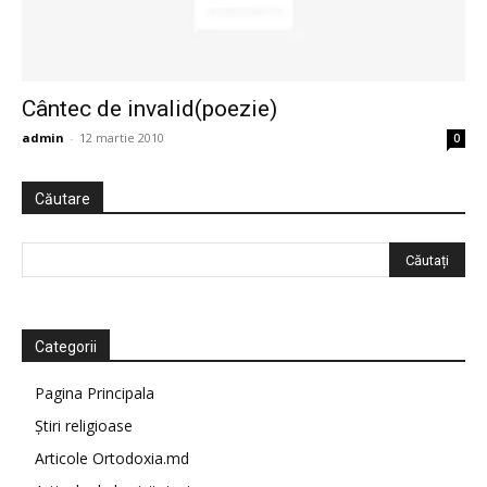
Cântec de invalid(poezie)
admin
-
12 martie 2010
0
Căutare
Categorii
Pagina Principala
Știri religioase
Articole Ortodoxia.md