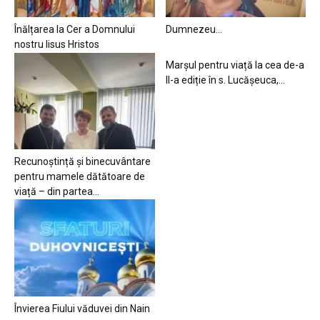
Înălțarea la Cer a Domnului
Dumnezeu…
nostru Iisus Hristos
Marșul pentru viață la cea de-a
II-a ediție în s. Lucășeuca,...
Recunoștință și binecuvântare
pentru mamele dătătoare de
viață – din partea...
Învierea Fiului văduvei din Nain