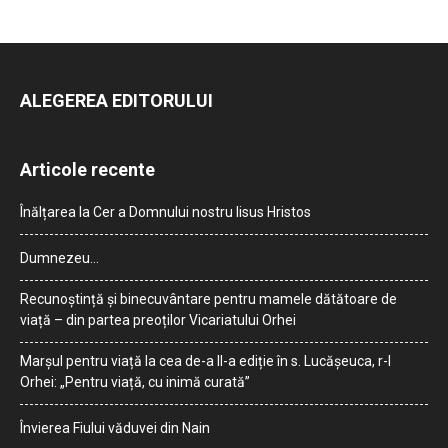
ALEGEREA EDITORULUI
Articole recente
Înălțarea la Cer a Domnului nostru Iisus Hristos
Dumnezeu…
Recunoștință și binecuvântare pentru mamele dătătoare de
viață – din partea preoților Vicariatului Orhei
Marșul pentru viață la cea de-a II-a ediție în s. Lucășeuca, r-l
Orhei: „Pentru viață, cu inimă curată”
Învierea Fiului văduvei din Nain