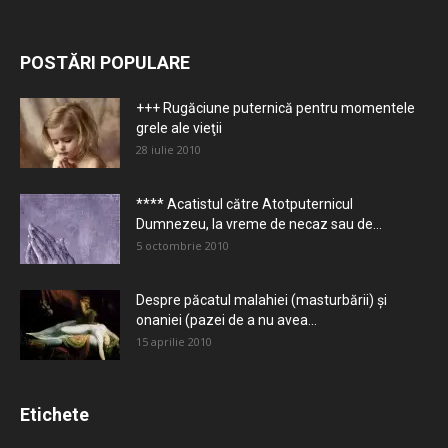
POSTĂRI POPULARE
+++ Rugăciune puternică pentru momentele
grele ale vieţii
28 iulie 2010
**** Acatistul către Atotputernicul
Dumnezeu, la vreme de necaz sau de...
5 octombrie 2010
Despre păcatul malahiei (masturbării) şi
onaniei (pazei de a nu avea...
15 aprilie 2010
Etichete