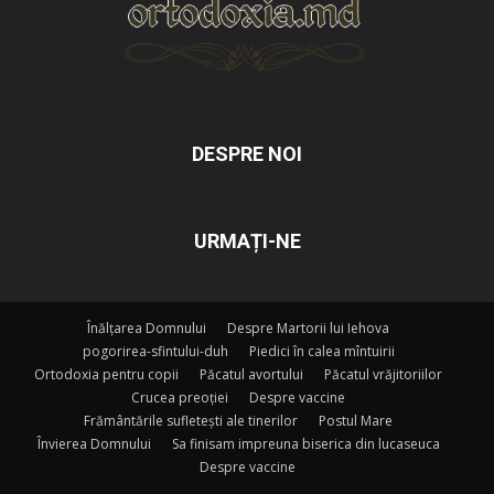
DESPRE NOI
URMAȚI-NE
Înălțarea Domnului
Despre Martorii lui Iehova
pogorirea-sfintului-duh
Piedici în calea mîntuirii
Ortodoxia pentru copii
Păcatul avortului
Păcatul vrăjitoriilor
Crucea preoției
Despre vaccine
Frământările sufletești ale tinerilor
Postul Mare
Învierea Domnului
Sa finisam impreuna biserica din lucaseuca
Despre vaccine