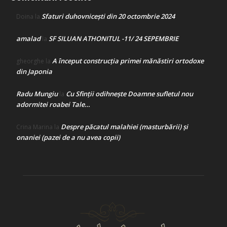
Sfaturi duhovnicești din 20 octombrie 2024
Doina
la
amalad
SF SILUAN ATHONITUL -11/ 24 SEPEMBRIE
la
A început construcţia primei mănăstiri ortodoxe
gheorghe
la
din Japonia
Radu Mungiu
Cu Sfinții odihnește Doamne sufletul nou
la
adormitei roabei Tale…
Despre păcatul malahiei (masturbării) şi
Crina Marina
la
onaniei (pazei de a nu avea copii)