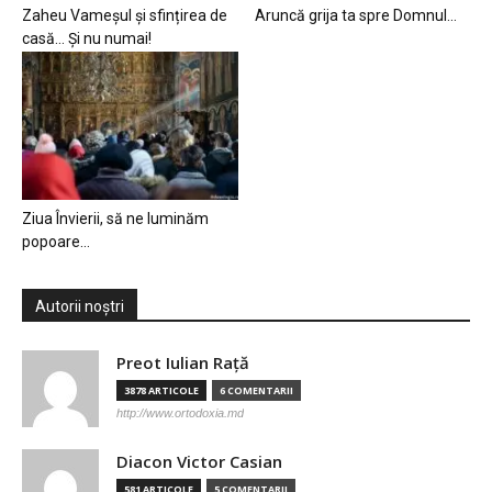
Zaheu Vameșul și sfințirea de
Aruncă grija ta spre Domnul…
casă… Și nu numai!
Ziua Învierii, să ne luminăm
popoare…
Autorii noștri
Preot Iulian Raţă
3878 ARTICOLE
6 COMENTARII
http://www.ortodoxia.md
Diacon Victor Casian
581 ARTICOLE
5 COMENTARII