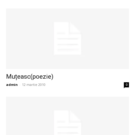
Muțeasc(poezie)
admin
-
12 martie 2010
0