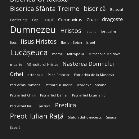
Biserica Sfânta Treime
biserică
Botezul
dragoste
copil
Coronavirus
Cruce
Conferință
Copii
Dumnezeu
Hristos
Icoana
Ierusalim
Iisus Hristos
Iisus
Ilarion Boian
Israel
Lucășeuca
mamă
Mitropolia
Mitropolia Moldovei;
Nașterea Domnului
moarte
Mântuitorul Hristos
Orhei
ortodoxia
Papa Francisc
Patriarhia de la Moscova
Patriarhia Română
Patriarhul Bisericii Ortodoxe Române
Patriarhul Chiril
Patriarhul Daniel
Patriarhul Ecumenic
Predica
Patriarhul Kirill
pictura
Preot Iulian Rață
Sfaturi duhovnicești;
Sinaxa
Școală