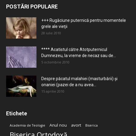
POSTĂRI POPULARE
+++ Rugăciune puternică pentru momentele
grele ale vieţii
28 iulie 2010
**** Acatistul către Atotputernicul
Dumnezeu, la vreme de necaz sau de...
5 octombrie 2010
Despre păcatul malahiei (masturbării) şi
onaniei (pazei de a nu avea...
15 aprilie 2010
Etichete
Anul nou
avort
Academia de Teologie
Biserica
Biserica Ortodoxă