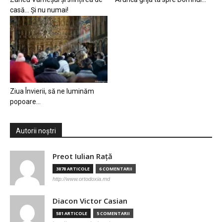
casă… Și nu numai!
Ziua Învierii, să ne luminăm
popoare…
Autorii noștri
Preot Iulian Raţă
3878 ARTICOLE
6 COMENTARII
http://www.ortodoxia.md
Diacon Victor Casian
581 ARTICOLE
5 COMENTARII