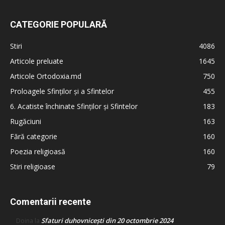
CATEGORIE POPULARĂ
Stiri
4086
Articole preluate
1645
Articole Ortodoxia.md
750
Proloagele Sfinților și a Sfintelor
455
6. Acatiste închinate Sfinților și Sfintelor
183
Rugăciuni
163
Fără categorie
160
Poezia religioasă
160
Stiri religioase
79
Comentarii recente
Sfaturi duhovnicești din 20 octombrie 2024
Doina
la