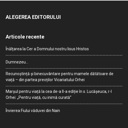
ALEGEREA EDITORULUI
Articole recente
Înălțarea la Cer a Domnului nostru Iisus Hristos
Dumnezeu…
Recunoștință și binecuvântare pentru mamele dătătoare de
viață – din partea preoților Vicariatului Orhei
Marșul pentru viață la cea de-a II-a ediție în s. Lucășeuca, r-l
Orhei: „Pentru viață, cu inimă curată”
Învierea Fiului văduvei din Nain