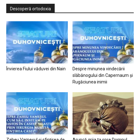
Descoperă ortodoxia
Învierea Fiului văduvei din Nain
Despre minunea vindecării
slăbănogului din Capernaum și
Rugăciunea inimii
Zaheu Vameșul și sfințirea de
Aruncă grija ta spre Domnul…