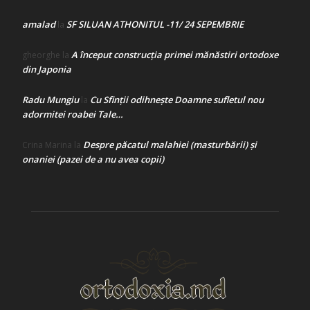
amalad
SF SILUAN ATHONITUL -11/ 24 SEPEMBRIE
la
A început construcţia primei mănăstiri ortodoxe
gheorghe
la
din Japonia
Radu Mungiu
Cu Sfinții odihnește Doamne sufletul nou
la
adormitei roabei Tale…
Despre păcatul malahiei (masturbării) şi
Crina Marina
la
onaniei (pazei de a nu avea copii)