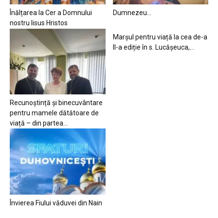
Înălțarea la Cer a Domnului
Dumnezeu…
nostru Iisus Hristos
Marșul pentru viață la cea de-a
II-a ediție în s. Lucășeuca,...
Recunoștință și binecuvântare
pentru mamele dătătoare de
viață – din partea...
Învierea Fiului văduvei din Nain