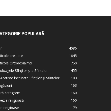
ATEGORIE POPULARĂ
iri
4086
ticole preluate
1645
ticole Ortodoxia.md
750
oloagele Sfinților și a Sfintelor
455
 Acatiste închinate Sfinților și Sfintelor
183
găciuni
163
ră categorie
160
ezia religioasă
160
iri religioase
79