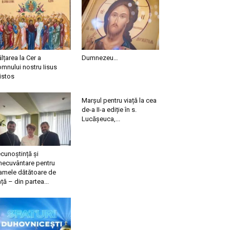
ălțarea la Cer a
Dumnezeu…
mnului nostru Iisus
istos
Marșul pentru viață la cea
de-a II-a ediție în s.
Lucășeuca,...
cunoștință și
necuvântare pentru
mele dătătoare de
ață – din partea...