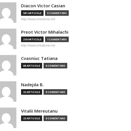
Diacon Victor Casian
581 ARTICOLE
5 COMENTARII
http://www.ortodoxia.md
Preot Victor Mihalachi
210 ARTICOLE
1 COMENTARII
http://www.ortodoxia.md
Cvasniuc Tatiana
88 ARTICOLE
0 COMENTARII
Nadejda B.
32 ARTICOLE
0 COMENTARII
Vitalii Mereutanu
23 ARTICOLE
0 COMENTARII