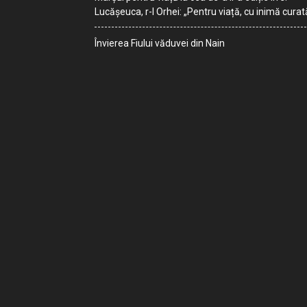
Lucășeuca, r-l Orhei: „Pentru viață, cu inimă curat
Învierea Fiului văduvei din Nain