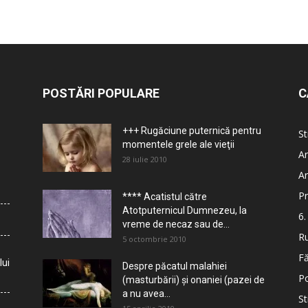
POSTĂRI POPULARE
C
+++ Rugăciune puternică pentru
St
momentele grele ale vieţii
Ar
28 iulie 2010
Ar
Pr
**** Acatistul către
Atotputernicul Dumnezeu, la
6.
vreme de necaz sau de...
Ru
5 octombrie 2010
Fă
lui
Despre păcatul malahiei
Po
(masturbării) şi onaniei (pazei de
a nu avea...
St