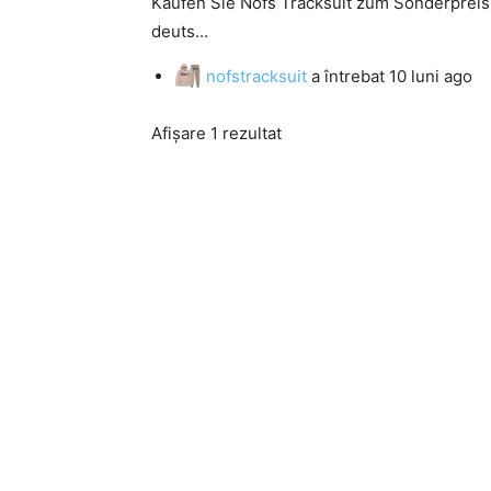
Kaufen Sie Nofs Tracksuit zum Sonderpreis 
deuts...
nofstracksuit
a întrebat
10 luni ago
Afișare 1 rezultat