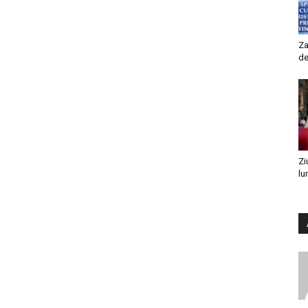
Za
de
Zi
lu