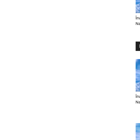
În
Na
În
Na