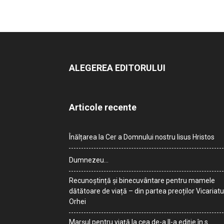
ALEGEREA EDITORULUI
Articole recente
Înălțarea la Cer a Domnului nostru Iisus Hristos
Dumnezeu…
Recunoștință și binecuvântare pentru mamele
dătătoare de viață – din partea preoților Vicariatu
Orhei
Marșul pentru viață la cea de-a II-a ediție în s.