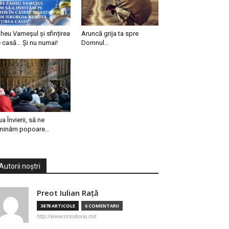
heu Vameșul și sfințirea
Aruncă grija ta spre
 casă… Și nu numai!
Domnul…
ua Învierii, să ne
minăm popoare…
Autorii noștri
Preot Iulian Raţă
3878 ARTICOLE
6 COMENTARII
http://www.ortodoxia.md