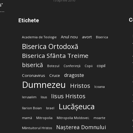
15 aprilie 2010
ă”
C
Etichete
Anul nou
avort
Academia de Teologie
Biserica
Biserica Ortodoxă
Biserica Sfânta Treime
biserică
copil
Botezul
Conferință
Copii
dragoste
Coronavirus
Cruce
Dumnezeu
Hristos
Icoana
Iisus Hristos
Ierusalim
Iisus
Lucășeuca
Ilarion Boian
Israel
mamă
Mitropolia
Mitropolia Moldovei;
moarte
Nașterea Domnului
Mântuitorul Hristos