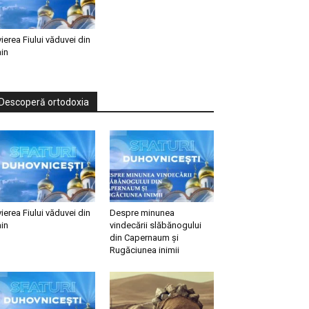
vierea Fiului văduvei din
in
Descoperă ortodoxia
vierea Fiului văduvei din
Despre minunea
in
vindecării slăbănogului
din Capernaum și
Rugăciunea inimii