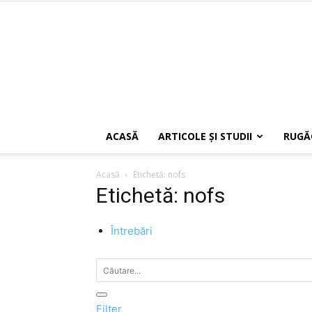
ACASĂ
ARTICOLE ŞI STUDII
RUGĂ
Acasă
Etichetă: nofs
Etichetă: nofs
Întrebări
Filter