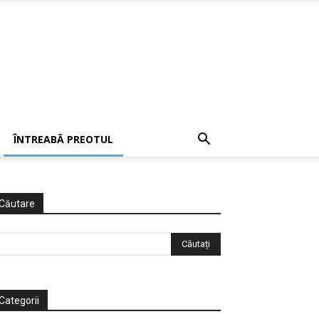
ÎNTREABĂ PREOTUL
Căutare
Categorii