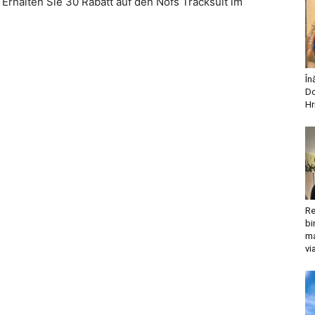
Erhalten Sie 30 Rabatt auf den Nofs Tracksuit im
În
Do
Hr
Re
bi
ma
vi