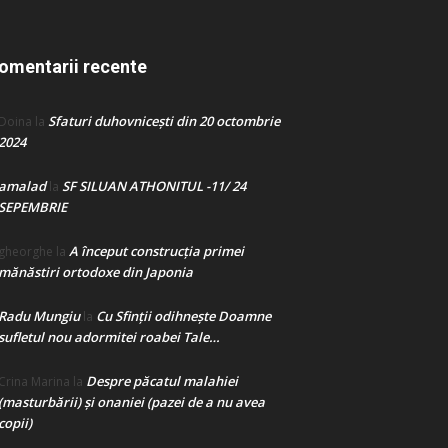
omentarii recente
Sfaturi duhovnicești din 20 octombrie
Doina
la
2024
amalad
SF SILUAN ATHONITUL -11/ 24
la
SEPEMBRIE
A început construcţia primei
gheorghe
la
mănăstiri ortodoxe din Japonia
Radu Mungiu
Cu Sfinții odihnește Doamne
la
sufletul nou adormitei roabei Tale…
Despre păcatul malahiei
Crina Marina
la
(masturbării) şi onaniei (pazei de a nu avea
copii)