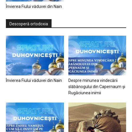
Învierea Fiului văduvei din Nain
Descoperă ortodoxia
Învierea Fiului văduvei din Nain
Despre minunea vindecării
slăbănogului din Capernaum și
Rugăciunea inimii