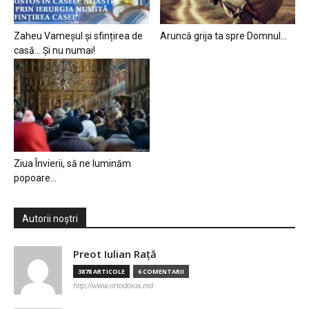
Zaheu Vameșul și sfințirea de
Aruncă grija ta spre Domnul…
casă… Și nu numai!
Ziua Învierii, să ne luminăm
popoare…
Autorii noștri
Preot Iulian Raţă
3878 ARTICOLE
6 COMENTARII
http://www.ortodoxia.md