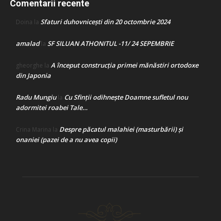
Comentarii recente
Sfaturi duhovnicești din 20 octombrie 2024
Doina
la
amalad
SF SILUAN ATHONITUL -11/ 24 SEPEMBRIE
la
A început construcţia primei mănăstiri ortodoxe
gheorghe
la
din Japonia
Radu Mungiu
Cu Sfinții odihnește Doamne sufletul nou
la
adormitei roabei Tale…
Despre păcatul malahiei (masturbării) şi
Crina Marina
la
onaniei (pazei de a nu avea copii)