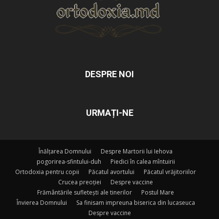
DESPRE NOI
URMAȚI-NE
Înălțarea Domnului
Despre Martorii lui Iehova
pogorirea-sfintului-duh
Piedici în calea mîntuirii
Ortodoxia pentru copii
Păcatul avortului
Păcatul vrăjitoriilor
Crucea preoției
Despre vaccine
Frământările sufletești ale tinerilor
Postul Mare
Învierea Domnului
Sa finisam impreuna biserica din lucaseuca
Despre vaccine