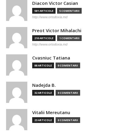
Diacon Victor Casian
581 ARTICOLE
5 COMENTARII
http://www.ortodoxia.md
Preot Victor Mihalachi
210 ARTICOLE
1 COMENTARII
http://www.ortodoxia.md
Cvasniuc Tatiana
88 ARTICOLE
0 COMENTARII
Nadejda B.
32 ARTICOLE
0 COMENTARII
Vitalii Mereutanu
23 ARTICOLE
0 COMENTARII