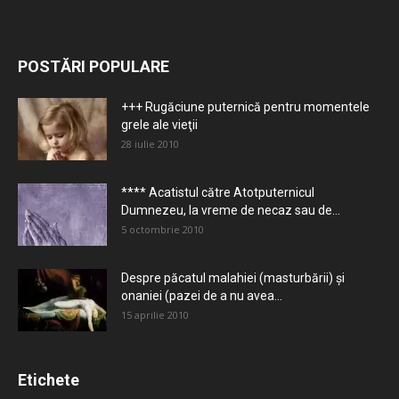
POSTĂRI POPULARE
+++ Rugăciune puternică pentru momentele
grele ale vieţii
28 iulie 2010
**** Acatistul către Atotputernicul
Dumnezeu, la vreme de necaz sau de...
5 octombrie 2010
Despre păcatul malahiei (masturbării) şi
onaniei (pazei de a nu avea...
15 aprilie 2010
Etichete