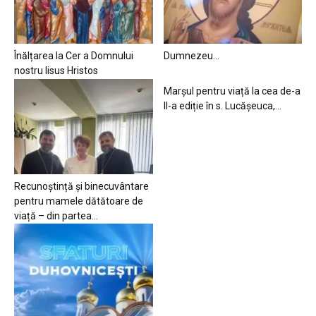
Înălțarea la Cer a Domnului
Dumnezeu…
nostru Iisus Hristos
Marșul pentru viață la cea de-a
II-a ediție în s. Lucășeuca,...
Recunoștință și binecuvântare
pentru mamele dătătoare de
viață – din partea...