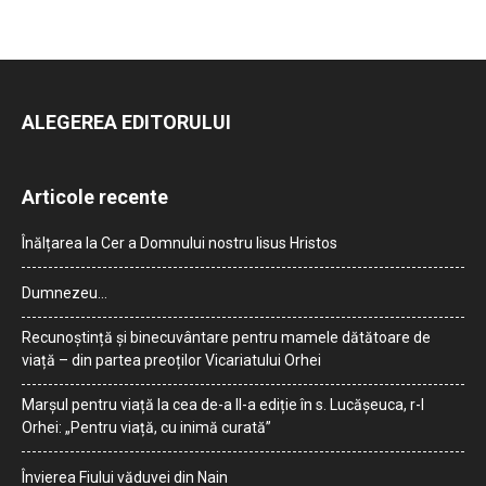
ALEGEREA EDITORULUI
Articole recente
Înălțarea la Cer a Domnului nostru Iisus Hristos
Dumnezeu…
Recunoștință și binecuvântare pentru mamele dătătoare de
viață – din partea preoților Vicariatului Orhei
Marșul pentru viață la cea de-a II-a ediție în s. Lucășeuca, r-l
Orhei: „Pentru viață, cu inimă curată”
Învierea Fiului văduvei din Nain