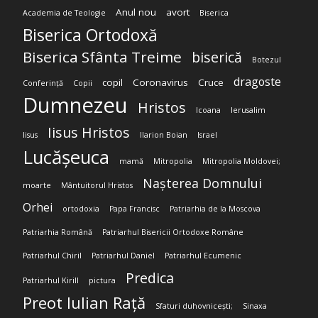
Anul nou
avort
Academia de Teologie
Biserica
Biserica Ortodoxă
Biserica Sfânta Treime
biserică
Botezul
dragoste
copil
Coronavirus
Cruce
Conferință
Copii
Dumnezeu
Hristos
Icoana
Ierusalim
Iisus Hristos
Iisus
Ilarion Boian
Israel
Lucășeuca
mamă
Mitropolia
Mitropolia Moldovei;
Nașterea Domnului
moarte
Mântuitorul Hristos
Orhei
ortodoxia
Papa Francisc
Patriarhia de la Moscova
Patriarhia Română
Patriarhul Bisericii Ortodoxe Române
Patriarhul Chiril
Patriarhul Daniel
Patriarhul Ecumenic
Predica
Patriarhul Kirill
pictura
Preot Iulian Rață
Sfaturi duhovnicești;
Sinaxa