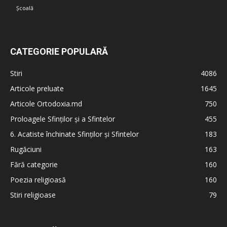
Școală
CATEGORIE POPULARĂ
Stiri
4086
Articole preluate
1645
Articole Ortodoxia.md
750
Proloagele Sfinților și a Sfintelor
455
6. Acatiste închinate Sfinților și Sfintelor
183
Rugăciuni
163
Fără categorie
160
Poezia religioasă
160
Stiri religioase
79