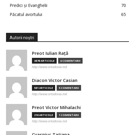
Predici şi Evanghelii
70
Păcatul avortului
65
Autorii noștri
Preot Iulian Raţă
3878 ARTICOLE
6 COMENTARII
http://www.ortodoxia.md
Diacon Victor Casian
581 ARTICOLE
5 COMENTARII
http://www.ortodoxia.md
Preot Victor Mihalachi
210 ARTICOLE
1 COMENTARII
http://www.ortodoxia.md
Cvasniuc Tatiana