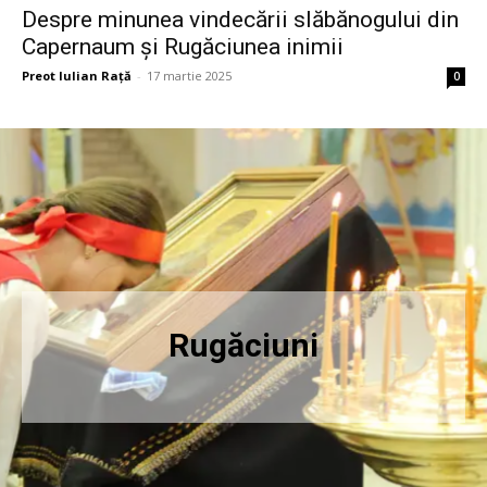
Despre minunea vindecării slăbănogului din
Capernaum și Rugăciunea inimii
Preot Iulian Raţă
-
17 martie 2025
0
Rugăciuni