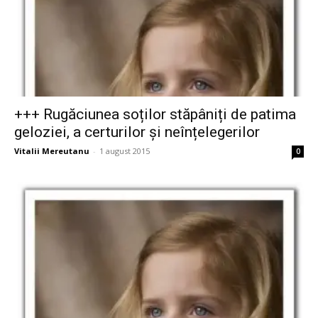
+++ Rugăciunea soților stăpâniți de patima
geloziei, a certurilor și neînțelegerilor
Vitalii Mereutanu
-
1 august 2015
0