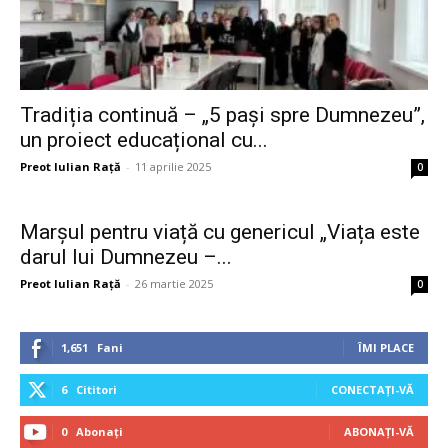
Tradiția continuă – „5 pași spre Dumnezeu”,
un proiect educațional cu...
Preot Iulian Raţă
-
11 aprilie 2025
0
Marșul pentru viață cu genericul „Viața este
darul lui Dumnezeu –...
Preot Iulian Raţă
-
26 martie 2025
0
1,651
Fani
ÎMI PLACE
6
Cititori
CONECTAȚI-VĂ
0
Abonați
ABONAȚI-VĂ