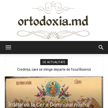
Ortodoxia.md
DE ACTUALITATE
Canada: campion mondial la Eutanasie
Înălțarea la Cer a Domnului nostru