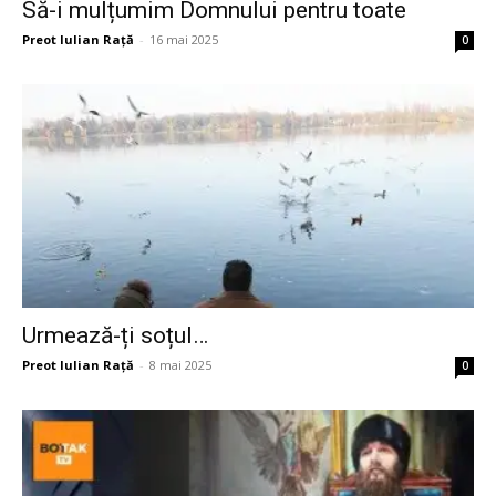
Să-i mulțumim Domnului pentru toate
Preot Iulian Raţă
-
16 mai 2025
0
Urmează-ți soțul…
Preot Iulian Raţă
-
8 mai 2025
0