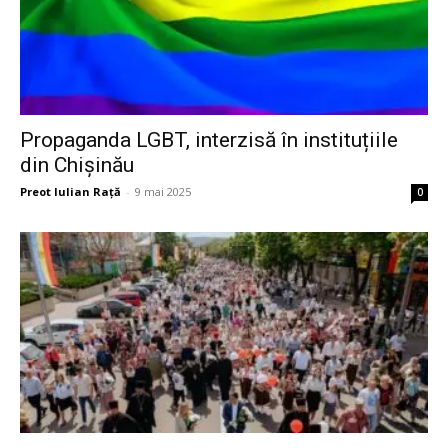
Propaganda LGBT, interzisă în instituțiile
din Chișinău
Preot Iulian Raţă
-
9 mai 2025
0