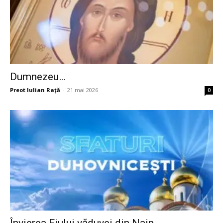
Dumnezeu…
Preot Iulian Raţă
-
21 mai 2026
0
Învierea Fiului văduvei din Nain