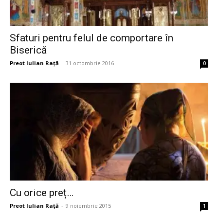
Sfaturi pentru felul de comportare în
Biserică
Preot Iulian Raţă
-
31 octombrie 2016
0
Cu orice preț…
Preot Iulian Raţă
-
9 noiembrie 2015
1