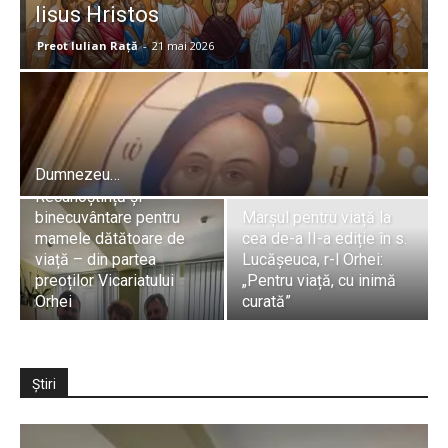
Iisus Hristos
Preot Iulian Raţă
-
21 mai 2026
Dumnezeu…
Recunoștință și
binecuvântare pentru
Marșul pentru viață la
mamele dătătoare de
cea de-a II-a ediție în s.
viață – din partea
Lucășeuca, r-l Orhei:
preoților Vicariatului
„Pentru viață, cu inimă
Orhei
curată”
Știri