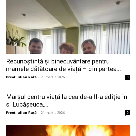
Recunoștință și binecuvântare pentru
mamele dătătoare de viață – din partea...
Preot Iulian Raţă
-
23 martie 2026
0
Marșul pentru viață la cea de-a II-a ediție în
s. Lucășeuca,...
Preot Iulian Raţă
-
21 martie 2026
0