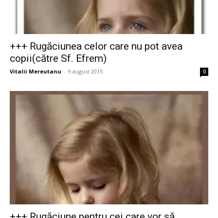
+++ Rugăciunea celor care nu pot avea
copii(către Sf. Efrem)
Vitalii Mereutanu
-
9 august 2015
0
+++ Rugăciune pentru cei care vor să