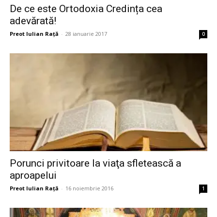
De ce este Ortodoxia Credința cea
adevărată!
Preot Iulian Raţă
-
28 ianuarie 2017
0
Porunci privitoare la viaţa sfletească a
aproapelui
Preot Iulian Raţă
-
16 noiembrie 2016
1