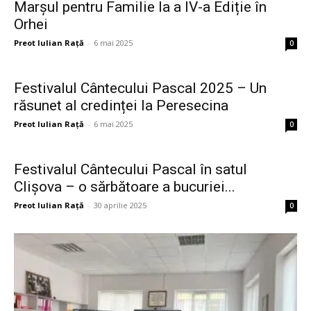
Marșul pentru Familie la a IV-a Ediție în
Orhei
Preot Iulian Raţă
-
6 mai 2025
0
Festivalul Cântecului Pascal 2025 – Un
răsunet al credinței la Peresecina
Preot Iulian Raţă
-
6 mai 2025
0
Festivalul Cântecului Pascal în satul
Clișova – o sărbătoare a bucuriei...
Preot Iulian Raţă
-
30 aprilie 2025
0