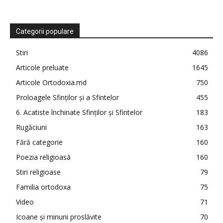
Categorii populare
Stiri
4086
Articole preluate
1645
Articole Ortodoxia.md
750
Proloagele Sfinților și a Sfintelor
455
6. Acatiste închinate Sfinților și Sfintelor
183
Rugăciuni
163
Fără categorie
160
Poezia religioasă
160
Stiri religioase
79
Familia ortodoxa
75
Video
71
Icoane și minuni proslăvite
70