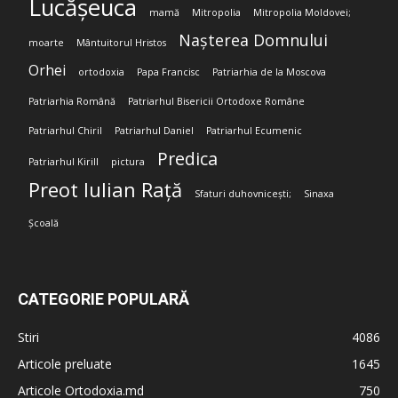
Lucășeuca
mamă
Mitropolia
Mitropolia Moldovei;
Nașterea Domnului
moarte
Mântuitorul Hristos
Orhei
ortodoxia
Papa Francisc
Patriarhia de la Moscova
Patriarhia Română
Patriarhul Bisericii Ortodoxe Române
Patriarhul Chiril
Patriarhul Daniel
Patriarhul Ecumenic
Predica
Patriarhul Kirill
pictura
Preot Iulian Rață
Sfaturi duhovnicești;
Sinaxa
Școală
CATEGORIE POPULARĂ
Stiri
4086
Articole preluate
1645
Articole Ortodoxia.md
750