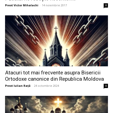
Preot Victor Mihalachi
-
14 noiembrie 2017
0
Atacuri tot mai frecvente asupra Bisericii
Ortodoxe canonice din Republica Moldova
Preot Iulian Raţă
-
24 octombrie 2024
0