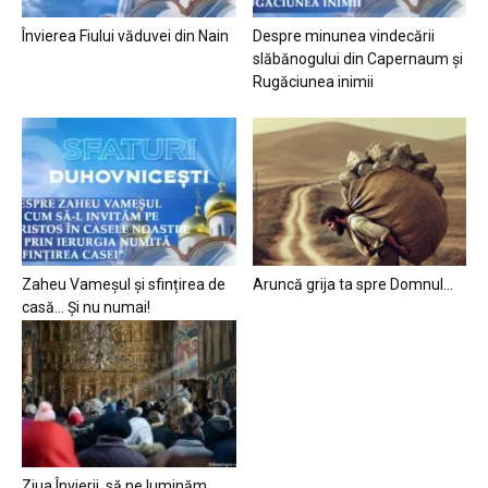
Învierea Fiului văduvei din Nain
Despre minunea vindecării
slăbănogului din Capernaum și
Rugăciunea inimii
Zaheu Vameșul și sfințirea de
Aruncă grija ta spre Domnul…
casă… Și nu numai!
Ziua Învierii, să ne luminăm