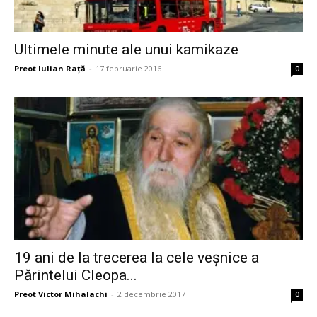
Ultimele minute ale unui kamikaze
Preot Iulian Raţă
-
17 februarie 2016
0
19 ani de la trecerea la cele veşnice a
Părintelui Cleopa...
Preot Victor Mihalachi
-
2 decembrie 2017
0