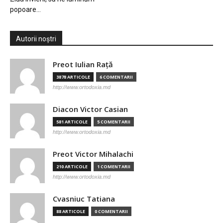
popoare…
Autorii noștri
Preot Iulian Raţă
3878 ARTICOLE
6 COMENTARII
http://www.ortodoxia.md
Diacon Victor Casian
581 ARTICOLE
5 COMENTARII
http://www.ortodoxia.md
Preot Victor Mihalachi
210 ARTICOLE
1 COMENTARII
http://www.ortodoxia.md
Cvasniuc Tatiana
88 ARTICOLE
0 COMENTARII