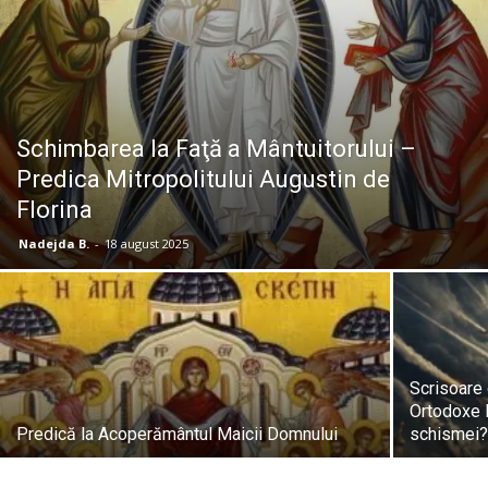
Schimbarea la Faţă a Mântuitorului –
Predica Mitropolitului Augustin de
Florina
Nadejda B.
-
18 august 2025
Scrisoare 
Ortodoxe 
Predică la Acoperământul Maicii Domnului
schismei