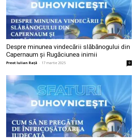
Despre minunea vindecării slăbănogului din
Capernaum și Rugăciunea inimii
Preot Iulian Raţă
-
17 martie 2025
0