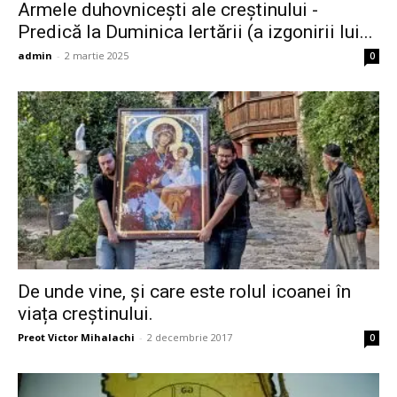
Armele duhovniceşti ale creştinului -
Predică la Duminica Iertării (a izgonirii lui...
admin
-
2 martie 2025
0
De unde vine, și care este rolul icoanei în
viața creștinului.
Preot Victor Mihalachi
-
2 decembrie 2017
0