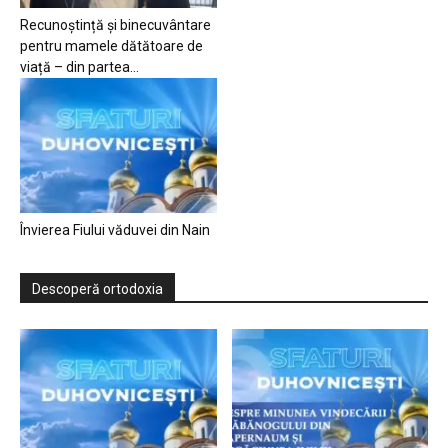
Recunoștință și binecuvântare
pentru mamele dătătoare de
viață – din partea...
Învierea Fiului văduvei din Nain
Descoperă ortodoxia