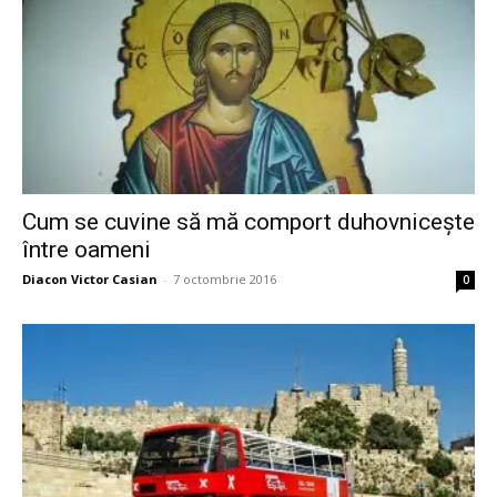
Cum se cuvine să mă comport duhovniceşte
între oameni
Diacon Victor Casian
-
7 octombrie 2016
0