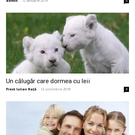
admin
-
12 ianuarie 2019
0
Un călugăr care dormea cu leii
Preot Iulian Raţă
-
12 octombrie 2018
0