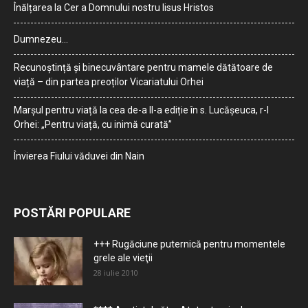
Înălțarea la Cer a Domnului nostru Iisus Hristos
Dumnezeu…
Recunoștință și binecuvântare pentru mamele dătătoare de
viață – din partea preoților Vicariatului Orhei
Marșul pentru viață la cea de-a II-a ediție în s. Lucășeuca, r-l
Orhei: „Pentru viață, cu inimă curată”
Învierea Fiului văduvei din Nain
POSTĂRI POPULARE
+++ Rugăciune puternică pentru momentele
grele ale vieţii
28 iulie 2010