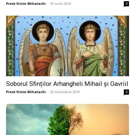
Preot Victor Mihalachi
-
18 iunie 2024
0
Soborul Sfinților Arhangheli Mihail și Gavriil
Preot Victor Mihalachi
-
20 noiembrie 2019
0