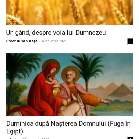
Un gând, despre voia lui Dumnezeu
Preot Iulian Raţă
-
4 ianuarie 2020
0
Duminica după Naşterea Domnului (Fuga în
Egipt)