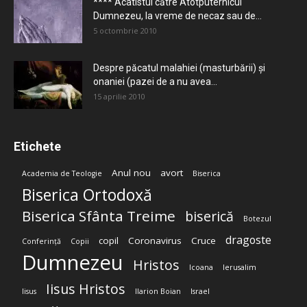
**** Acatistul către Atotputernicul
Dumnezeu, la vreme de necaz sau de...
5 octombrie 2010
Despre păcatul malahiei (masturbării) şi
onaniei (pazei de a nu avea...
15 aprilie 2010
Etichete
Anul nou
avort
Academia de Teologie
Biserica
Biserica Ortodoxă
Biserica Sfânta Treime
biserică
Botezul
dragoste
copil
Coronavirus
Cruce
Conferință
Copii
Dumnezeu
Hristos
Icoana
Ierusalim
Iisus Hristos
Iisus
Ilarion Boian
Israel