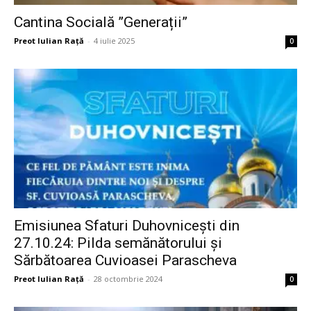
Cantina Socială ”Generații”
Preot Iulian Raţă
-
4 iulie 2025
0
Emisiunea Sfaturi Duhovnicești din
27.10.24: Pilda semănătorului și
Sărbătoarea Cuvioasei Parascheva
Preot Iulian Raţă
-
28 octombrie 2024
0