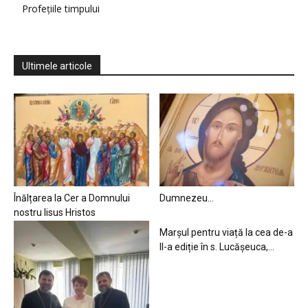
Profețiile timpului
Ultimele articole
Înălțarea la Cer a Domnului
Dumnezeu…
nostru Iisus Hristos
Marșul pentru viață la cea de-a
II-a ediție în s. Lucășeuca,...