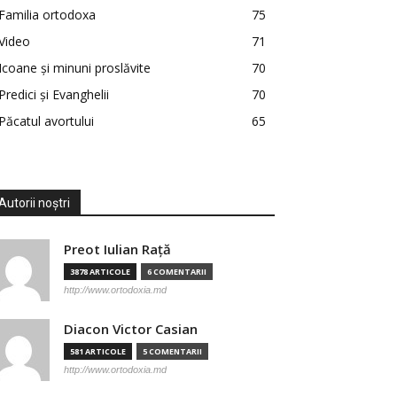
Familia ortodoxa
75
Video
71
Icoane și minuni proslăvite
70
Predici şi Evanghelii
70
Păcatul avortului
65
Autorii noștri
Preot Iulian Raţă
3878 ARTICOLE
6 COMENTARII
http://www.ortodoxia.md
Diacon Victor Casian
581 ARTICOLE
5 COMENTARII
http://www.ortodoxia.md