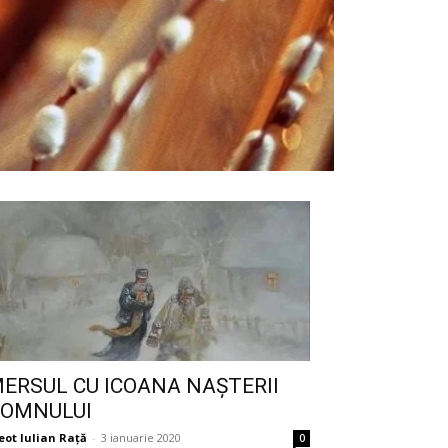
ERSUL CU ICOANA NAȘTERII
OMNULUI
eot Iulian Raţă
-
3 ianuarie 2020
0