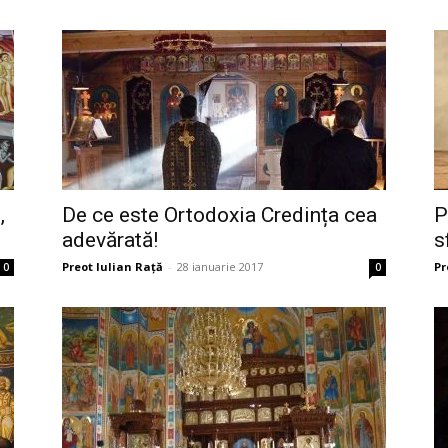
,
De ce este Ortodoxia Credința cea
P
adevărată!
s
Preot Iulian Raţă
-
28 ianuarie 2017
Pr
0
0