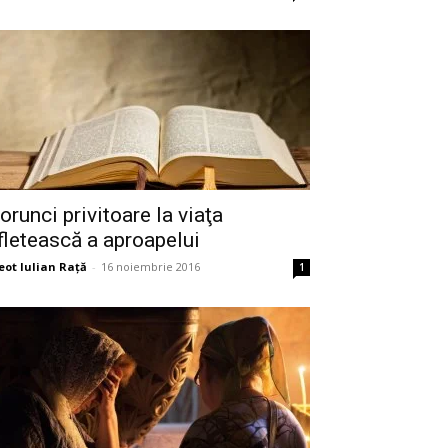
orunci privitoare la viaţa
fletească a aproapelui
eot Iulian Raţă
-
16 noiembrie 2016
1