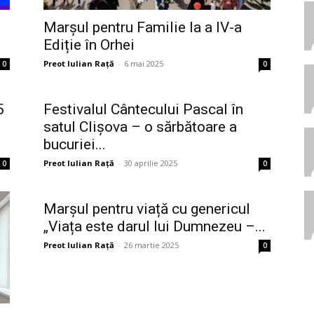
Marșul pentru Familie la a IV-a
Ediție în Orhei
Preot Iulian Raţă
-
6 mai 2025
0
0
5
Festivalul Cântecului Pascal în
satul Clișova – o sărbătoare a
bucuriei...
Preot Iulian Raţă
-
30 aprilie 2025
0
0
Marșul pentru viață cu genericul
„Viața este darul lui Dumnezeu –...
Preot Iulian Raţă
-
26 martie 2025
0