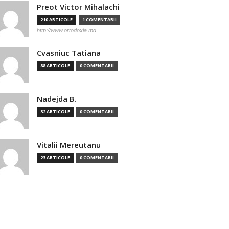
Preot Victor Mihalachi
210 ARTICOLE
1 COMENTARII
http://www.ortodoxia.md
Cvasniuc Tatiana
88 ARTICOLE
0 COMENTARII
Nadejda B.
32 ARTICOLE
0 COMENTARII
Vitalii Mereutanu
23 ARTICOLE
0 COMENTARII