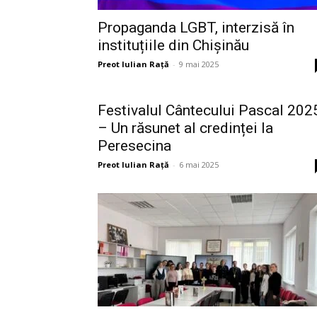
Propaganda LGBT, interzisă în
instituțiile din Chișinău
Preot Iulian Raţă
-
9 mai 2025
Festivalul Cântecului Pascal 202
– Un răsunet al credinței la
Peresecina
Preot Iulian Raţă
-
6 mai 2025