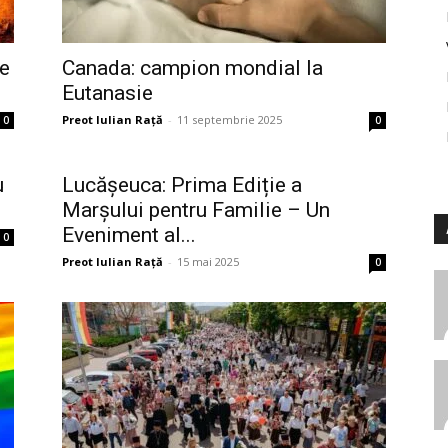
de
Canada: campion mondial la
Eutanasie
Preot Iulian Raţă
-
11 septembrie 2025
0
0
u
Lucășeuca: Prima Ediție a
Marșului pentru Familie – Un
Eveniment al...
0
Preot Iulian Raţă
-
15 mai 2025
0