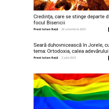
Credința, care se stinge departe 
focul Bisericii
Preot Iulian Raţă
-
20 octombrie 2025
Seară duhovnicească în Jorele, c
tema: Ortodoxia, calea adevărului
Preot Iulian Raţă
-
2 iulie 2025