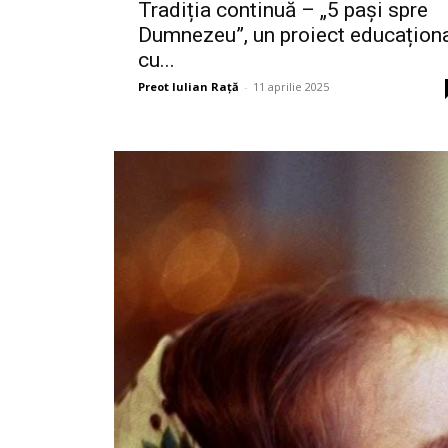
Tradiția continuă – „5 pași spre
Dumnezeu”, un proiect educațion
cu...
Preot Iulian Raţă
-
11 aprilie 2025