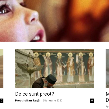
De ce sunt preot?
M
D
Preot Iulian Raţă
-
5 ianuarie 2020
0
0
Pr