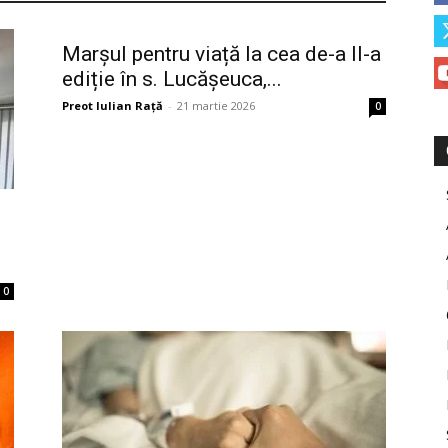
Marșul pentru viață la cea de-a II-a
ediție în s. Lucășeuca,...
Preot Iulian Raţă
-
21 martie 2026
0
0