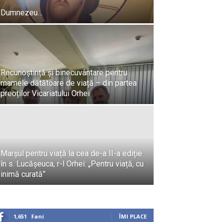
Dumnezeu…
Recunoștință și binecuvântare pentru
mamele dătătoare de viață – din partea
preoților Vicariatului Orhei
Învierea F
Marșul pentru viață la cea de-a II-a ediție
în s. Lucășeuca, r-l Orhei: „Pentru viață, cu
Preot Iulian Raţă
-
inimă curată”
1,651
Fani
ÎMI PLACE