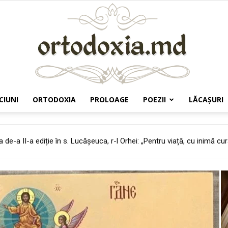
CIUNI
ORTODOXIA
PROLOAGE
POEZII
LĂCAŞURI
Ortodoxia.md
departe de focul Bisericii