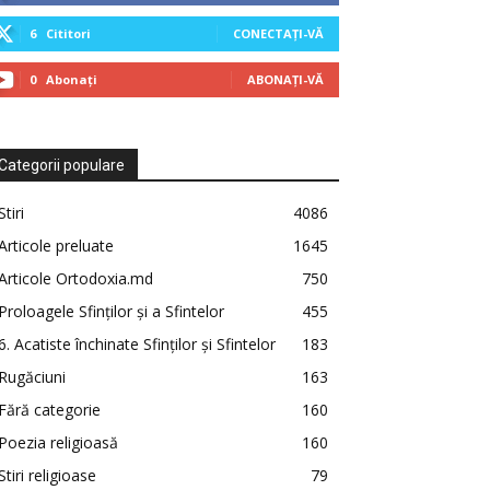
6
Cititori
CONECTAȚI-VĂ
0
Abonați
ABONAȚI-VĂ
Categorii populare
Stiri
4086
Articole preluate
1645
Articole Ortodoxia.md
750
Proloagele Sfinților și a Sfintelor
455
6. Acatiste închinate Sfinților și Sfintelor
183
Rugăciuni
163
Fără categorie
160
Poezia religioasă
160
Stiri religioase
79